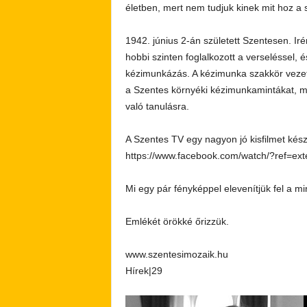
életben, mert nem tudjuk kinek mit hoz a 
1942. június 2-án született Szentesen. Ir
hobbi szinten foglalkozott a verseléssel, é
kézimunkázás. A kézimunka szakkör vezető
a Szentes környéki kézimunkamintákat, má
való tanulásra.
A Szentes TV egy nagyon jó kisfilmet kész
https://www.facebook.com/watch/?ref=e
Mi egy pár fényképpel elevenítjük fel a m
Emlékét örökké őrizzük.
www.szentesimozaik.hu
Hírek|29