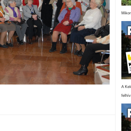
Mikor
A Kel
felhí