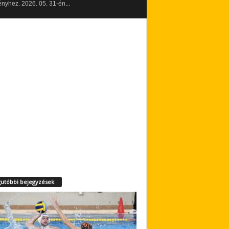
yhez. 2026. 05. 31-én...
utóbbi bejegyzések