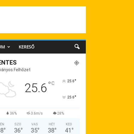
UM
KERESŐ
ENTES
ványos Felhőzet
°
25.6
°
C
25.6
°
25.6
36%
3.6m/s
28%
ÉN
SZO
VAS
HÉT
KED
38
°
36
°
35
°
38
°
41
°