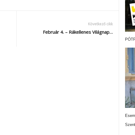
Következő cikk
Február 4. – Rákellenes Világnap…
PÓTF
Esemé
Szen