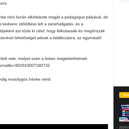
sors.
énke néni korán elkötelezte magát a pedagógus pályával, de
s kedvenc időtöltése lett a zenehallgatás, és a
jeként azt tűzte ki célul, hogy felkutassák és megőrizzék
srészt lehetőséget adnak a találkozásra, az egymástól
ített vele, melyet ezen a linken megtekinthetnek:
xternal&v=902910007180732
indig mosolygós Irénke nénit.
Pro
2026.0