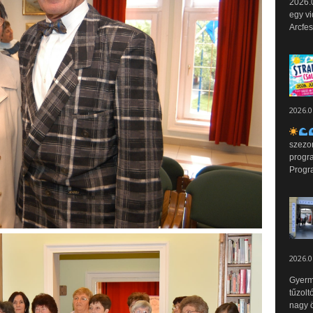
2026.0
egy vi
Arcfes
2026.0
szezo
progr
Progr
2026.0
Gyerm
tűzolt
nagy ö