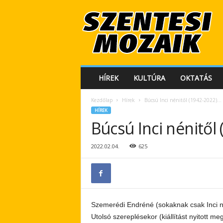
S
z
e
n
t
e
s
HÍREK
KULTÚRA
OKTATÁS
i
M
Kezdőlap
Hírek
Búcsú Inci nénitől (1942-2022)…
o
HÍREK
z
Búcsú Inci nénitől
a
i
k
2022.02.04.
625
Szemerédi Endréné (sokaknak csak Inci né
Utolsó szereplésekor (kiállítást nyitott 