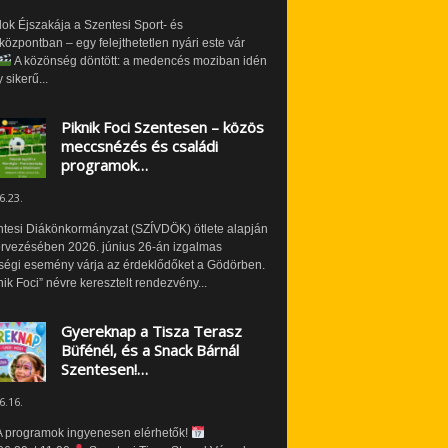
ok Éjszakája a Szentesi Sport- és
özpontban – egy felejthetetlen nyári este vár
A közönség döntött: a medencés moziban idén
 sikerű...
Piknik Foci Szentesen – közös
meccsnézés és családi
programok…
6.23.
ntesi Diákönkormányzat (SZÍVDÖK) ötlete alapján
ervezésében 2026. június 26-án izgalmas
ségi esemény várja az érdeklődőket a Gödörben.
nik Foci” névre keresztelt rendezvény...
Gyereknap a Tisza Terasz
Büfénél, és a Snack Bárnál
Szentesen!…
6.16.
 programok ingyenesen elérhetők!