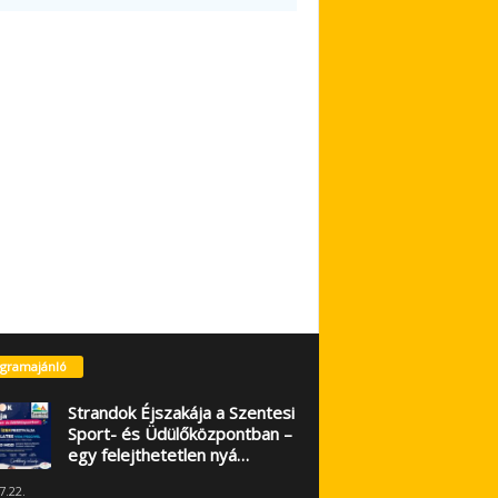
gramajánló
Strandok Éjszakája a Szentesi
Sport- és Üdülőközpontban –
egy felejthetetlen nyá…
7.22.