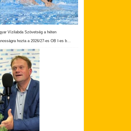
yar Vízilabda Szövetség a héten
ánosságra hozta a 2026/27-es OB I-es b…