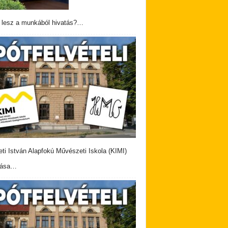
 lesz a munkából hivatás?…
eti István Alapfokú Művészeti Iskola (KIMI)
vása…