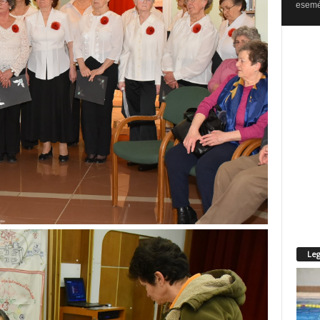
esemén
Leg