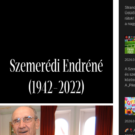
Strand
Üdülők
rátok!
a nagy
2026.0
A Sze
és sz
közös
A „Pik
2026.0
A