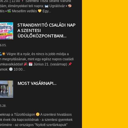
6.20. | 11:00
Szentesi Tisza Strand Várunk
dám, élményekkel teli napra:
Ugrálóvár •
tés •
Mesefilm vetítés
Egy...
STRANDNYITÓ CSALÁDI NAP
A SZENTESI
ÜDÜLŐKÖZPONTBAN!…
6.05.
Végre itt a nyár, és nincs is jobb módja a
n megnyitásának, mint egy egész napos családi
amkavalkáddal!
Június 21. (vasárnap)
amok:
10:00...
MOST VASÁRNAP!…
5.28.
eknap a Tűzoltóságon
A szentesi hivatásos
ók évek óta kapcsolódnak - a szentesi gyerekek
römére - az országos "Nyitott szertárkapuk"