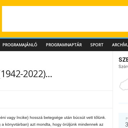
PROGRAMAJÁNLÓ
PROGRAMNAPTÁR
SPORT
ARCHÍV
SZ
Szór
 (1942-2022)…
ni vagy Incike) hosszá betegsége után búcsút vett tőlünk.
P
meg a könyvtárban) azt mondta, hogy örüljünk mindennek az