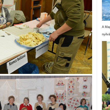
A Mag
nyilv