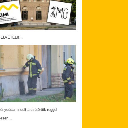
ELVÉTELI!…
nydúsan indult a csütörtök reggel
tesen…