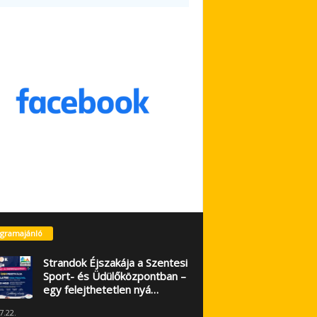
gramajánló
Strandok Éjszakája a Szentesi
Sport- és Üdülőközpontban –
egy felejthetetlen nyá…
7.22.