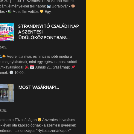
6.20. | 11:00
Szentesi Tisza Strand Várunk
dám, élményekkel teli napra:
Ugrálóvár •
tés •
Mesefilm vetítés
Egy...
STRANDNYITÓ CSALÁDI NAP
A SZENTESI
ÜDÜLŐKÖZPONTBAN!…
6.05.
Végre itt a nyár, és nincs is jobb módja a
n megnyitásának, mint egy egész napos családi
amkavalkáddal!
Június 21. (vasárnap)
amok:
10:00...
MOST VASÁRNAP!…
5.28.
eknap a Tűzoltóságon
A szentesi hivatásos
ók évek óta kapcsolódnak - a szentesi gyerekek
römére - az országos "Nyitott szertárkapuk"