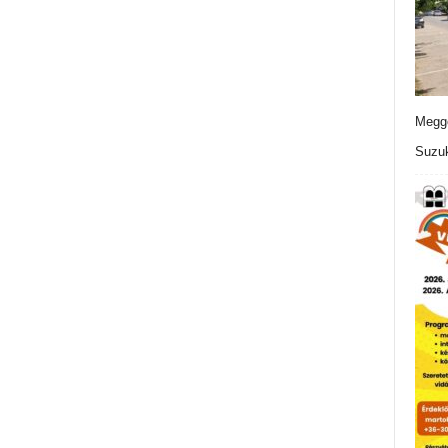
Meggo
Suzuk