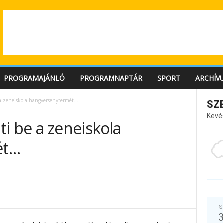
PROGRAMAJÁNLÓ
PROGRAMNAPTÁR
SPORT
ARCHÍV
 a zeneiskola hangversenytermét…
SZ
Kevé
ti be a zeneiskola
ét…
S