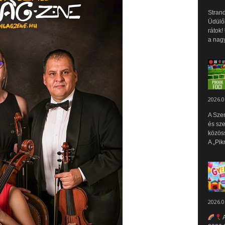
Strand
Üdülők
rátok!
a nagy
2026.0
A Sze
és sz
közös
A „Pik
2026.0
A