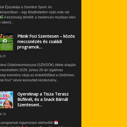
ok Éjszakája a Szentesi Sport- és
özpontban – egy felejthetetlen nyári este vár
A közönség döntött: a medencés moziban idén
 sikerű...
Piknik Foci Szentesen – közös
meccsnézés és családi
programok…
6.23.
ntesi Diákönkormányzat (SZÍVDÖK) ötlete alapján
ervezésében 2026. június 26-án izgalmas
ségi esemény várja az érdeklődőket a Gödörben.
nik Foci” névre keresztelt rendezvény...
Gyereknap a Tisza Terasz
Büfénél, és a Snack Bárnál
Szentesen!…
6.16.
 programok ingyenesen elérhetők!