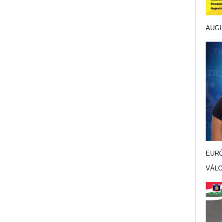
AUG
EURÓ
VÁL