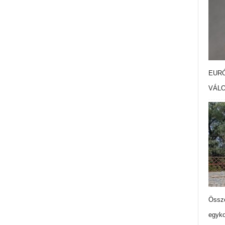
EURÓ
VÁL
Össze
egyko