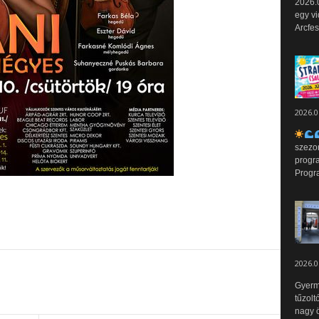
2026.0
egy vi
Arcfes
2026.0
szezo
progr
Progr
2026.0
Gyerm
tűzolt
nagy ö