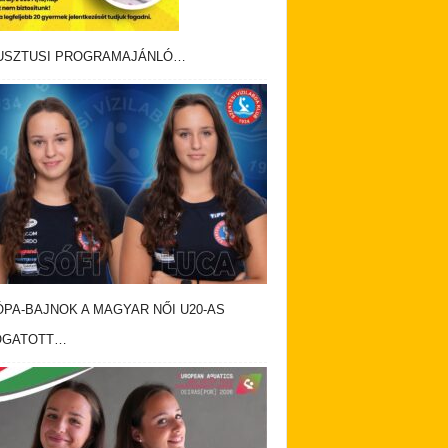
USZTUSI PROGRAMAJÁNLÓ…
PA-BAJNOK A MAGYAR NŐI U20-AS
OGATOTT…