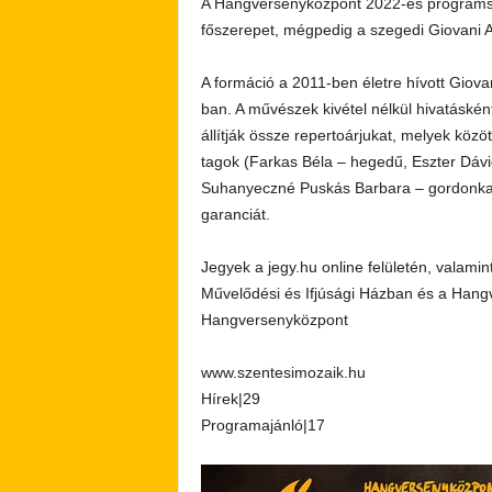
A Hangversenyközpont 2022-es programsor
főszerepet, mégpedig a szegedi Giovani A
A formáció a 2011-ben életre hívott Giova
ban. A művészek kivétel nélkül hivatásként
állítják össze repertoárjukat, melyek közö
tagok (Farkas Béla – hegedű, Eszter Dá
Suhanyeczné Puskás Barbara – gordonka) 
garanciát.
Jegyek a jegy.hu online felületén, valami
Művelődési és Ifjúsági Házban és a Hang
Hangversenyközpont
www.szentesimozaik.hu
Hírek|29
Programajánló|17