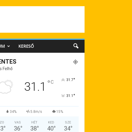
UM
KERESŐ
ENTES
s Felhő
°
31.7
°
C
31.1
°
31.1
34%
5.8m/s
15%
ZO
VAS
HÉT
KED
SZE
33
°
36
°
38
°
40
°
34
°