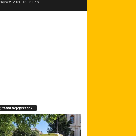
yhez. 2026. 05. 31-én...
utóbbi bejegyzések