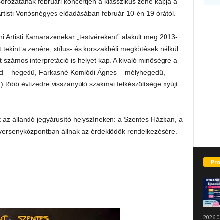
ozatának februári koncertjén a klasszikus zene kapja a
rtisti Vonósnégyes előadásában február 10-én 19 órától.
ni Artisti Kamarazenekar „testvéreként” alakult meg 2013-
 tekint a zenére, stílus- és korszakbéli megkötések nélkül
tt számos interpretáció is helyet kap. A kivaló minőségre a
vid – hegedű, Farkasné Komlódi Ágnes – mélyhegedű,
több évtizedre visszanyúló szakmai felkészültsége nyújt
nt az állandó jegyárusító helyszíneken: a Szentes Házban, a
versenyközpontban állnak az érdeklődők rendelkezésére.
Pro
2026.0