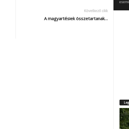
esemén
Következő cikk
A magyartésiek összetartanak…
Leg