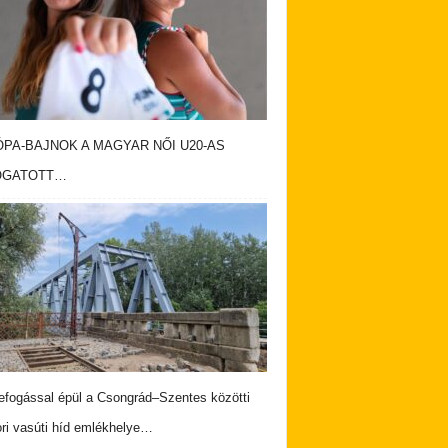
PA-BAJNOK A MAGYAR NŐI U20-AS
OGATOTT…
fogással épül a Csongrád–Szentes közötti
ri vasúti híd emlékhelye…