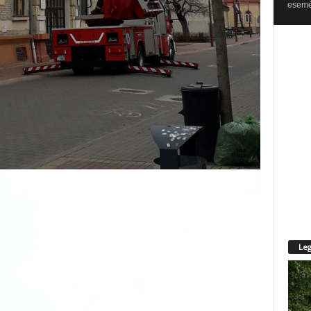
esemén
Leg