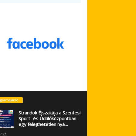
gramajánló
Strandok Éjszakája a Szentesi
Sport- és Üdülőközpontban –
egy felejthetetlen nyá…
7.22.