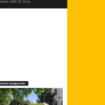
yhez. 2026. 05. 31-én...
utóbbi bejegyzések