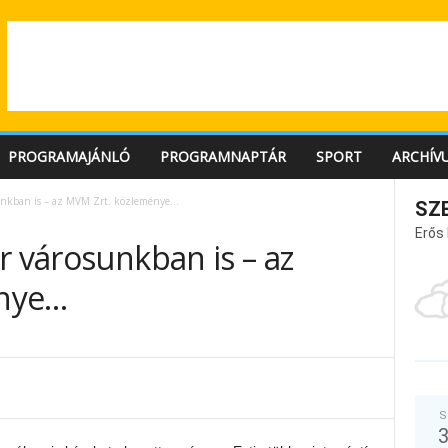
PROGRAMAJÁNLÓ
PROGRAMNAPTÁR
SPORT
ARCHÍV
sunkban is – az MVM Zrt. közleménye…
SZ
Erős
r városunkban is – az
énye…
S