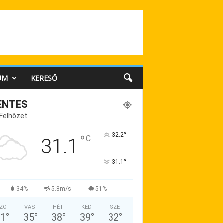
UM
KERESŐ
ENTES
 Felhőzet
°
32.2
°
C
31.1
°
31.1
34%
5.8m/s
51%
ZO
VAS
HÉT
KED
SZE
31
°
35
°
38
°
39
°
32
°