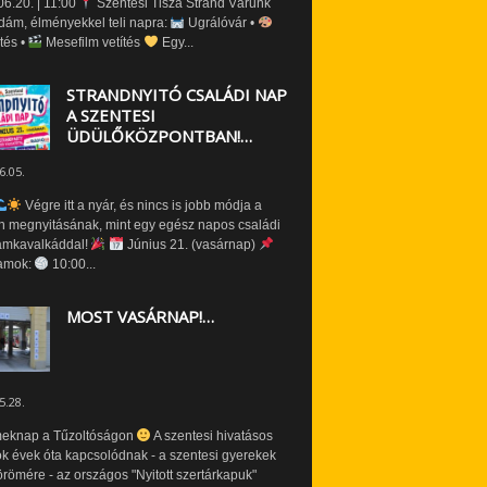
6.20. | 11:00
Szentesi Tisza Strand Várunk
dám, élményekkel teli napra:
Ugrálóvár •
tés •
Mesefilm vetítés
Egy...
STRANDNYITÓ CSALÁDI NAP
A SZENTESI
ÜDÜLŐKÖZPONTBAN!…
6.05.
Végre itt a nyár, és nincs is jobb módja a
n megnyitásának, mint egy egész napos családi
amkavalkáddal!
Június 21. (vasárnap)
amok:
10:00...
MOST VASÁRNAP!…
5.28.
eknap a Tűzoltóságon
A szentesi hivatásos
ók évek óta kapcsolódnak - a szentesi gyerekek
römére - az országos "Nyitott szertárkapuk"