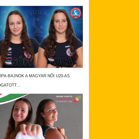
PA-BAJNOK A MAGYAR NŐI U20-AS
OGATOTT…