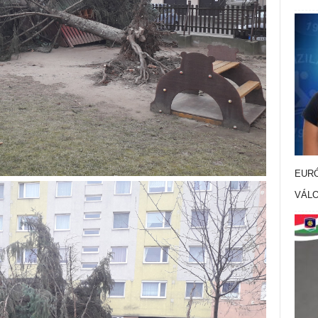
EURÓ
VÁL