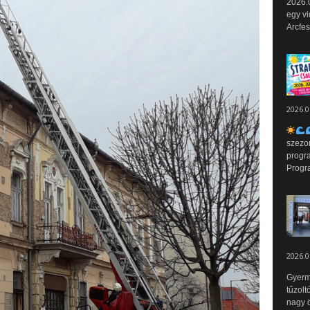
2026.0
egy vi
Arcfes
2026.0
szezo
progr
Progr
2026.0
Gyerm
tűzolt
nagy ö