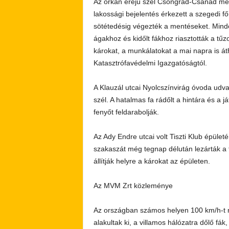
Az orkán erejű szél Csongrád-Csanád megy
lakossági bejelentés érkezett a szegedi 
sötétedésig végezték a mentéseket. Minde
ágakhoz és kidőlt fákhoz riasztották a tűz
károkat, a munkálatokat a mai napra is 
Katasztrófavédelmi Igazgatóságtól.
A Klauzál utcai Nyolcszínvirág óvoda udva
szél. A hatalmas fa rádőlt a hintára és a j
fenyőt feldarabolják.
Az Ady Endre utcai volt Tiszti Klub épületé
szakaszát még tegnap délután lezárták a fo
állítják helyre a károkat az épületen.
Az MVM Zrt közleménye
Az országban számos helyen 100 km/h-t m
alakultak ki, a villamos hálózatra dőlő fá