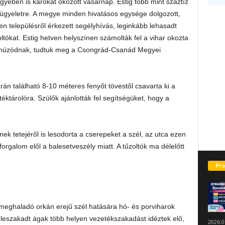
ében is károkat okozott vasárnap. Estig több mint száztíz
főügyeletre. A megye minden hivatásos egysége dolgozott,
n településről érkezett segélyhívás, leginkább lehasadt
oltókat. Estig hetven helyszínen számolták fel a vihar okozta
áthúzódnak, tudtuk meg a Csongrád-Csanád Megyei
rán található 8-10 méteres fenyőt tövestől csavarta ki a
átéktárolóra. Szülők ajánlották fel segítségüket, hogy a
nek tetejéről is lesodorta a cserepeket a szél, az utca ezen
rgalom elől a balesetveszély miatt. A tűzoltók ma délelőtt
Pro
eghaladó orkán erejű szél hatására hó- és porviharok
k, leszakadt ágak több helyen vezetékszakadást idéztek elő,
2026.0