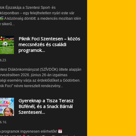
ok Éjszakája a Szentesi Sport- és
özpontban – egy felejthetetlen nyári este vár
A közönség döntött: a medencés moziban idén
 sikerű...
Piknik Foci Szentesen – közös
meccsnézés és családi
programok…
6.23.
ntesi Diákönkormányzat (SZÍVDÖK) ötlete alapján
ervezésében 2026. június 26-án izgalmas
ségi esemény várja az érdeklődőket a Gödörben.
nik Foci” névre keresztelt rendezvény...
Gyereknap a Tisza Terasz
Büfénél, és a Snack Bárnál
Szentesen!…
6.16.
 programok ingyenesen elérhetők!