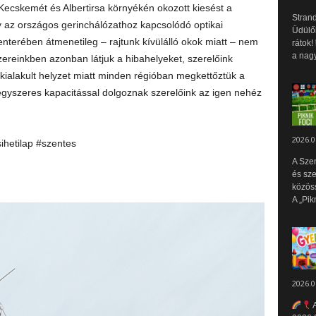
ecskemét és Albertirsa környékén okozott kiesést a
Strand
y az országos gerinchálózathoz kapcsolódó optikai
Üdülők
centerében átmenetileg – rajtunk kívülálló okok miatt – nem
rátok!
a nagy
ereinkben azonban látjuk a hibahelyeket, szerelőink
kialakult helyzet miatt minden régióban megkettőztük a
gyszeres kapacitással dolgoznak szerelőink az igen nehéz
2026.0
sihetilap #szentes
A Sze
és sz
közös
A „Pik
2026.0
A