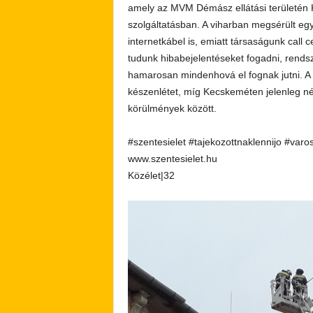
amely az MVM Démász ellátási területén K
szolgáltatásban. A viharban megsérült eg
internetkábel is, emiatt társaságunk call 
tudunk hibabejelentéseket fogadni, rendsz
hamarosan mindenhová el fognak jutni. A 
készenlétet, míg Kecskeméten jelenleg né
körülmények között.
#szentesielet #tajekozottnaklennijo #varo
www.szentesielet.hu
Közélet|32