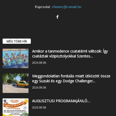
Kapcsolat:
vferenc@t-email.hu
MÉG TÖBB HÍR
Amikor a tanmedence csatatérré változik: Így
csatáztak vízipisztolyokkal Szentes…
2026.08.08.
Meggondolatlan fordulás miatt ütközött össze
egy Suzuki és egy Dodge Challenger...
2026.08.08.
AUGUSZTUSI PROGRAMAJÁNLÓ…
2026.08.08.