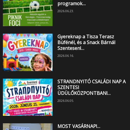
programok…
2026.06.23.
Gyereknap a Tisza Terasz
Büfénél, és a Snack Bárnál
Szentesen!…
2026.06.16.
STRANDNYITÓ CSALÁDI NAP A
SZENTESI
ÜDÜLŐKÖZPONTBAN!…
2026.06.05.
MOST VASÁRNAP!…