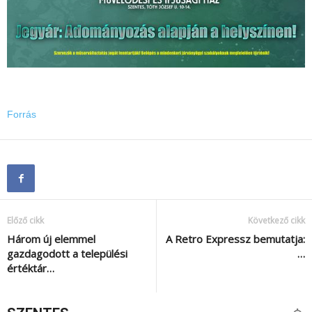
Forrás
Előző cikk
Következő cikk
Három új elemmel
A Retro Expressz bemutatja:
gazdagodott a települési
…
értéktár…