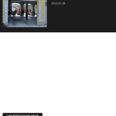
2026.05.28.
Legutóbbi bejegyzések