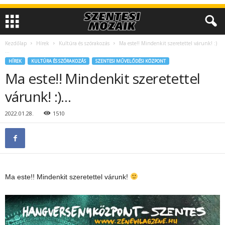
Kezdőlap
Hírek
Kultúra és szórakozás
Ma este!! Mindenkit szeretettel várunk! :)
…
HÍREK
KULTÚRA ÉS SZÓRAKOZÁS
SZENTESI MŰVELŐDÉSI KÖZPONT
Ma este!! Mindenkit szeretettel
várunk! :)…
2022.01.28.
1510
Ma este!! Mindenkit szeretettel várunk!