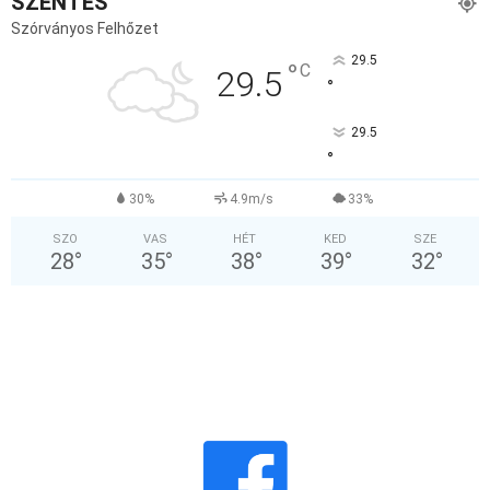
SZENTES
Szórványos Felhőzet
29.5
°
C
29.5
°
29.5
°
30%
4.9m/s
33%
SZO
VAS
HÉT
KED
SZE
28
°
35
°
38
°
39
°
32
°