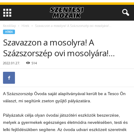
Kezdőlap
Hírek
Szavazzon a mosolyra! A Százszorszép ovi mosolyára!…
HÍREK
Szavazzon a mosolyra! A
Százszorszép ovi mosolyára!…
2022.01.27.
514
A Százszorszép Óvoda saját alapítványával került be a Tesco Ön
választ, mi segítünk zseton gyűjtő pályázatára.
Pályázatuk célja olyan óvodai játszótéri eszközök beszerzése,
melyek a gyermekek egészséges életmódra nevelésében, testi és
lelki fejlődésükben segítene. Az óvoda udvari eszközeit szeretnék