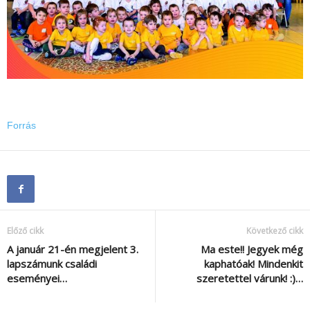
Forrás
Előző cikk
Következő cikk
A január 21-én megjelent 3.
Ma este!! Jegyek még
lapszámunk családi
kaphatóak! Mindenkit
eseményei…
szeretettel várunk! :)…