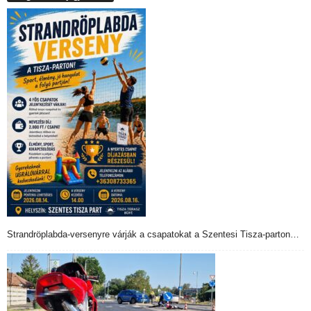
Strandröplabda-versenyre várják a csapatokat a Szentesi Tisza-parton…