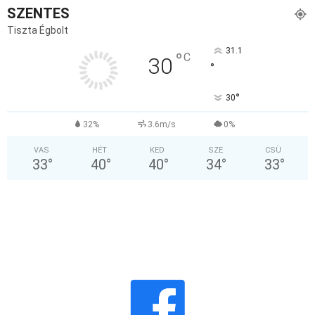
SZENTES
Tiszta Égbolt
31.1
°
C
30
°
°
30
32%
3.6m/s
0%
VAS
HÉT
KED
SZE
CSÜ
33
°
40
°
40
°
34
°
33
°