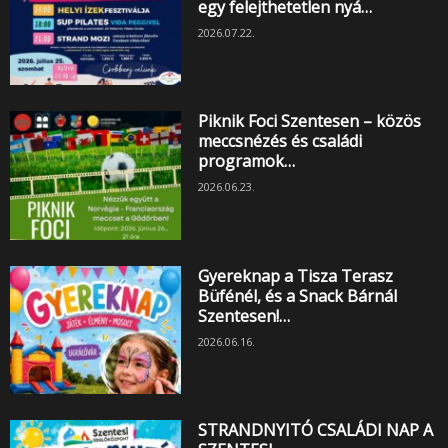
egy felejthetetlen nyá…
2026.07.22.
Piknik Foci Szentesen – közös
meccsnézés és családi
programok…
2026.06.23.
Gyereknap a Tisza Terasz
Büfénél, és a Snack Bárnál
Szentesen!…
2026.06.16.
STRANDNYITÓ CSALÁDI NAP A