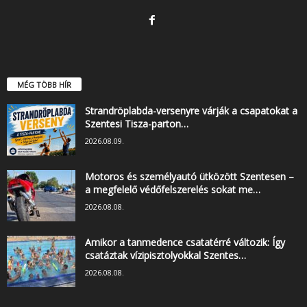
MÉG TÖBB HÍR
Strandröplabda-versenyre várják a csapatokat a
Szentesi Tisza-parton…
2026.08.09.
Motoros és személyautó ütközött Szentesen –
a megfelelő védőfelszerelés sokat me…
2026.08.08.
Amikor a tanmedence csatatérré változik: Így
csatáztak vízipisztolyokkal Szentes…
2026.08.08.