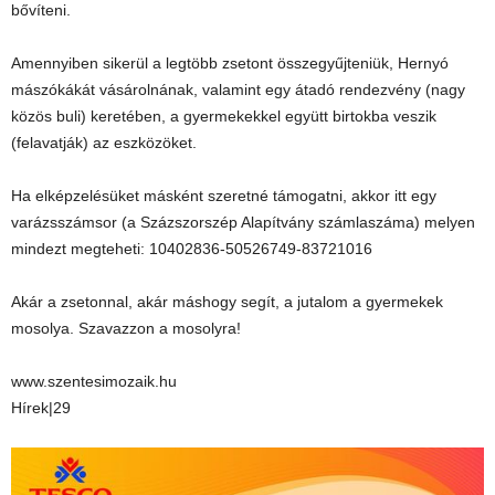
bővíteni.
Amennyiben sikerül a legtöbb zsetont összegyűjteniük, Hernyó
mászókákát vásárolnának, valamint egy átadó rendezvény (nagy
közös buli) keretében, a gyermekekkel együtt birtokba veszik
(felavatják) az eszközöket.
Ha elképzelésüket másként szeretné támogatni, akkor itt egy
varázsszámsor (a Százszorszép Alapítvány számlaszáma) melyen
mindezt megteheti: 10402836-50526749-83721016
Akár a zsetonnal, akár máshogy segít, a jutalom a gyermekek
mosolya. Szavazzon a mosolyra!
www.szentesimozaik.hu
Hírek|29