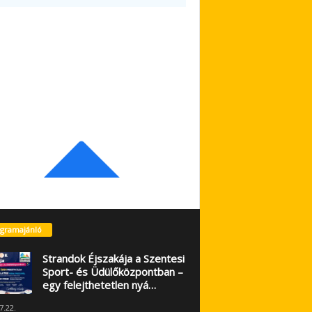
gramajánló
Strandok Éjszakája a Szentesi
Sport- és Üdülőközpontban –
egy felejthetetlen nyá…
7.22.