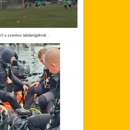
ző a szentesi labdarúgóknál…