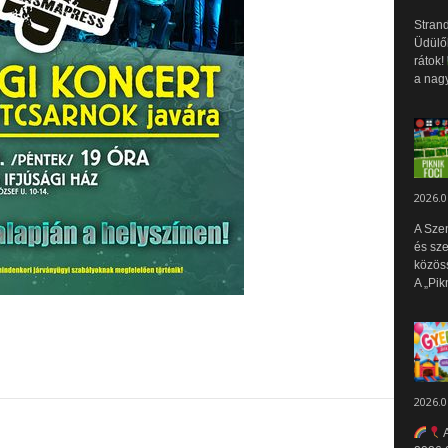
Strand
Üdülők
rátok!
a nagy
2026.0
A Sze
és sz
közös
A „Pik
2026.0
A