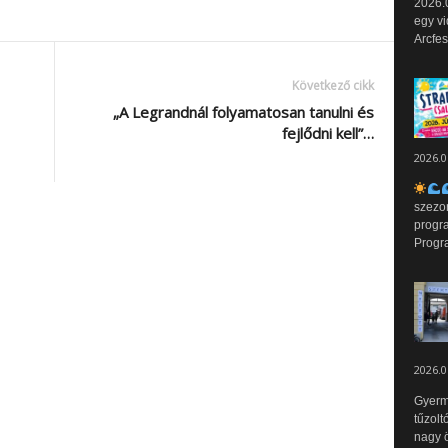
2026.0
egy vi
Arcfes
Következő cikk
„A Legrandnál folyamatosan tanulni és
fejlődni kell”…
2026.0
szezo
progr
Progr
2026.0
Gyerm
tűzolt
nagy ö