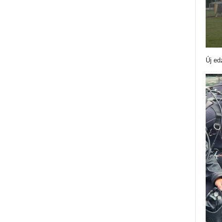
Új ed