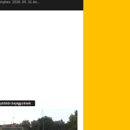
yhez. 2026. 05. 31-én...
utóbbi bejegyzések