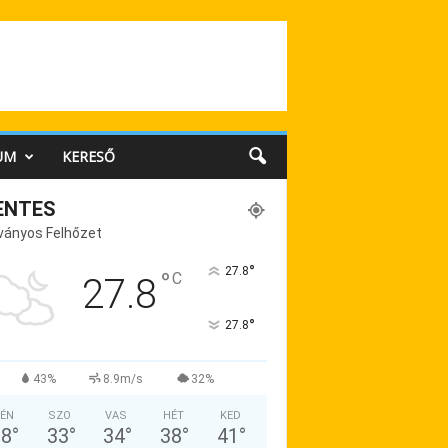
UM
KERESŐ
ENTES
ványos Felhőzet
°
27.8
°
C
27.8
°
27.8
43%
8.9m/s
32%
ÉN
SZO
VAS
HÉT
KED
28
°
33
°
34
°
38
°
41
°