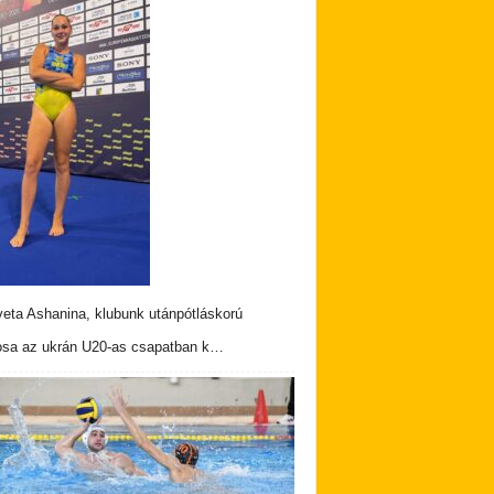
veta Ashanina, klubunk utánpótláskorú
osa az ukrán U20-as csapatban k…