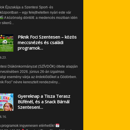
ok Éjszakája a Szentesi Sport- és
özpontban – egy felejthetetlen nyári este vár
A közönség döntött: a medencés moziban idén
 sikerű...
Piknik Foci Szentesen – közös
meccsnézés és családi
programok…
6.23.
ntesi Diákönkormányzat (SZÍVDÖK) ötlete alapján
ervezésében 2026. június 26-án izgalmas
ségi esemény várja az érdeklődőket a Gödörben.
nik Foci” névre keresztelt rendezvény...
Gyereknap a Tisza Terasz
Büfénél, és a Snack Bárnál
Szentesen!…
6.16.
 programok ingyenesen elérhetők!