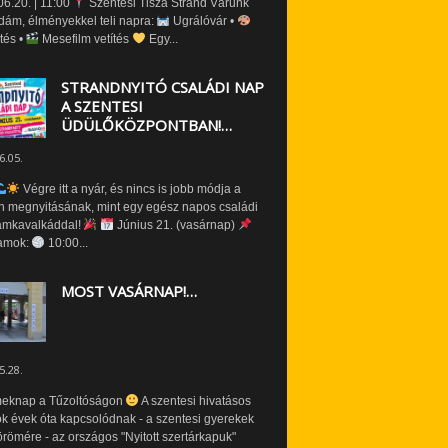
6.20. | 11:00
Szentesi Tisza Strand Várunk
dám, élményekkel teli napra:
Ugrálóvár •
tés •
Mesefilm vetítés
Egy...
STRANDNYITÓ CSALÁDI NAP
A SZENTESI
ÜDÜLŐKÖZPONTBAN!…
6.05.
Végre itt a nyár, és nincs is jobb módja a
n megnyitásának, mint egy egész napos családi
amkavalkáddal!
Június 21. (vasárnap)
amok:
10:00...
MOST VASÁRNAP!…
5.28.
eknap a Tűzoltóságon
A szentesi hivatásos
ók évek óta kapcsolódnak - a szentesi gyerekek
römére - az országos "Nyitott szertárkapuk"