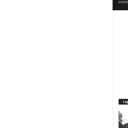
esemén
Leg