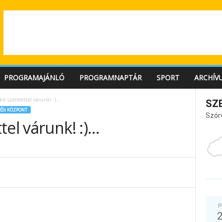
PROGRAMAJÁNLÓ
PROGRAMNAPTÁR
SPORT
ARCHÍV
it szeretettel várunk! :)…
SZ
ÉSI KÖZPONT
Szór
tel várunk! :)…
P