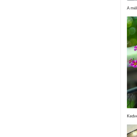
A mél
Kedve