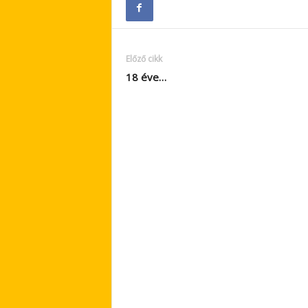
Előző cikk
18 éve…