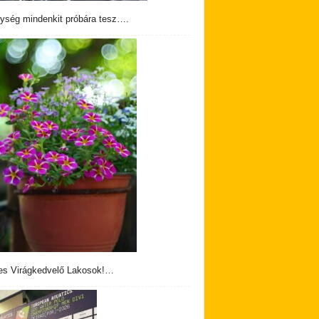
ység mindenkit próbára tesz….
s Virágkedvelő Lakosok!…