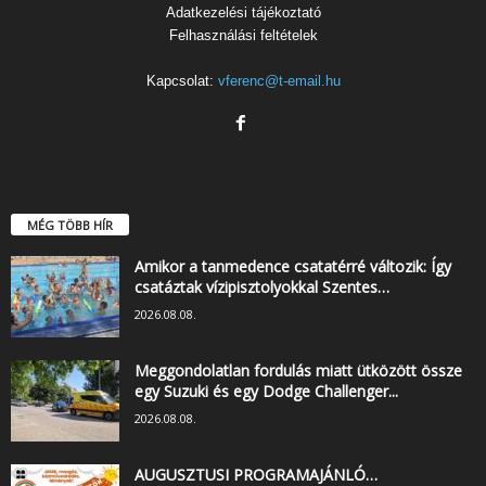
Adatkezelési tájékoztató
Felhasználási feltételek
Kapcsolat:
vferenc@t-email.hu
MÉG TÖBB HÍR
Amikor a tanmedence csatatérré változik: Így
csatáztak vízipisztolyokkal Szentes…
2026.08.08.
Meggondolatlan fordulás miatt ütközött össze
egy Suzuki és egy Dodge Challenger...
2026.08.08.
AUGUSZTUSI PROGRAMAJÁNLÓ…