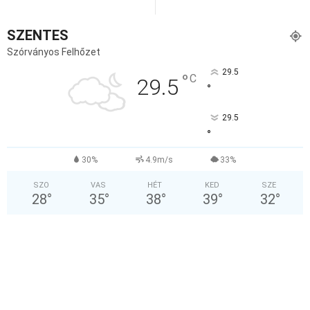
SZENTES
Szórványos Felhőzet
29.5
°
C
29.5
°
29.5
°
30%
4.9m/s
33%
SZO
VAS
HÉT
KED
SZE
28
°
35
°
38
°
39
°
32
°