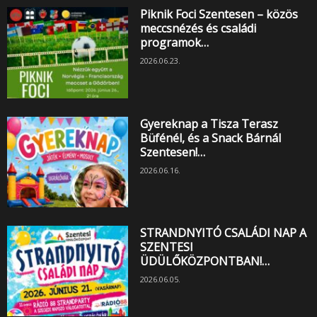
Piknik Foci Szentesen – közös
meccsnézés és családi
programok…
2026.06.23.
Gyereknap a Tisza Terasz
Büfénél, és a Snack Bárnál
Szentesen!…
2026.06.16.
STRANDNYITÓ CSALÁDI NAP A
SZENTESI
ÜDÜLŐKÖZPONTBAN!…
2026.06.05.