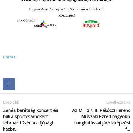
Forrás
Előző cikk
Következő cikk
Zenés barátság koncert és
Az MH 37. II. Rákóczi Ferenc
buli a sportcsarnokért
Műszaki Ezred nagyobb
február 12-én az ifjúsági
hanghatással járó kiképzési
házba…
f…