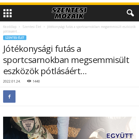
Kezdőlap
Szentesi Élet
Jótékonysági futás a sportcsarnokban megsemmisült eszközök
pótlásáért…
SZENTESI ÉLET
Jótékonysági futás a
sportcsarnokban megsemmisült
eszközök pótlásáért…
2022.01.24.
1440