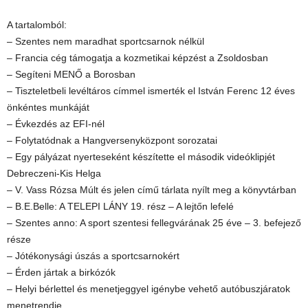
A tartalomból:
– Szentes nem maradhat sportcsarnok nélkül
– Francia cég támogatja a kozmetikai képzést a Zsoldosban
– Segíteni MENŐ a Borosban
– Tiszteletbeli levéltáros címmel ismerték el István Ferenc 12 éves
önkéntes munkáját
– Évkezdés az EFI-nél
– Folytatódnak a Hangversenyközpont sorozatai
– Egy pályázat nyerteseként készítette el második videóklipjét
Debreczeni-Kis Helga
– V. Vass Rózsa Múlt és jelen című tárlata nyílt meg a könyvtárban
– B.E.Belle: A TELEPI LÁNY 19. rész – A lejtőn lefelé
– Szentes anno: A sport szentesi fellegvárának 25 éve – 3. befejező
része
– Jótékonysági úszás a sportcsarnokért
– Érden jártak a birkózók
– Helyi bérlettel és menetjeggyel igénybe vehető autóbuszjáratok
menetrendje