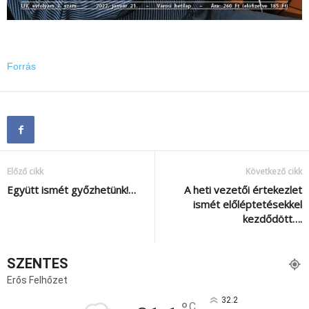
Forrás
Előző cikk
Következő cikk
Együtt ismét győzhetünk!…
A heti vezetői értekezlet
ismét előléptetésekkel
kezdődött….
SZENTES
Erős Felhőzet
32.2
C