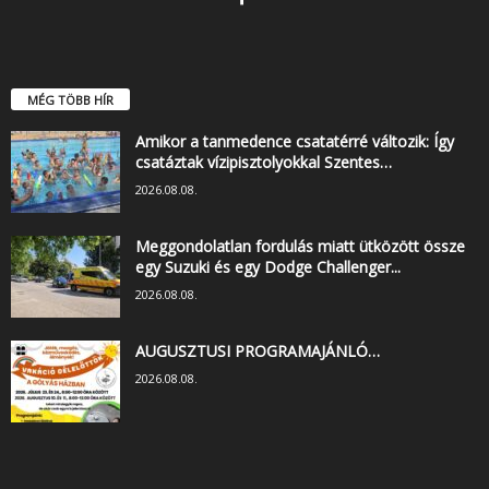
MÉG TÖBB HÍR
Amikor a tanmedence csatatérré változik: Így
csatáztak vízipisztolyokkal Szentes…
2026.08.08.
Meggondolatlan fordulás miatt ütközött össze
egy Suzuki és egy Dodge Challenger...
2026.08.08.
AUGUSZTUSI PROGRAMAJÁNLÓ…
2026.08.08.