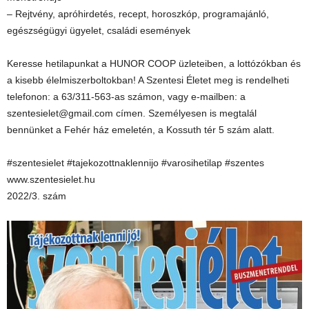
– Rejtvény, apróhirdetés, recept, horoszkóp, programajánló,
egészségügyi ügyelet, családi események
Keresse hetilapunkat a HUNOR COOP üzleteiben, a lottózókban és
a kisebb élelmiszerboltokban! A Szentesi Életet meg is rendelheti
telefonon: a 63/311-563-as számon, vagy e-mailben: a
szentesielet@gmail.com címen. Személyesen is megtalál
bennünket a Fehér ház emeletén, a Kossuth tér 5 szám alatt.
#szentesielet #tajekozottnaklennijo #varosihetilap #szentes
www.szentesielet.hu
2022/3. szám