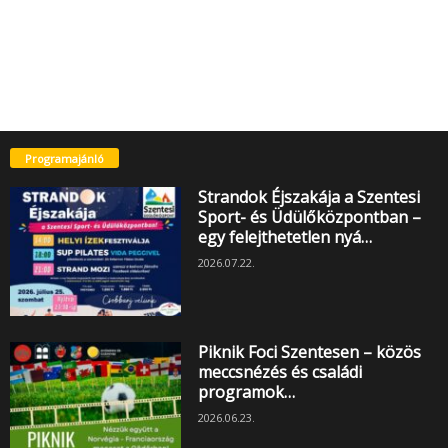
Programajánló
Strandok Éjszakája a Szentesi
Sport- és Üdülőközpontban –
egy felejthetetlen nyá…
2026.07.22.
Piknik Foci Szentesen – közös
meccsnézés és családi
programok…
2026.06.23.