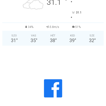
°
31.1
°
31.1
°
34%
5.8m/s
51%
SZO
VAS
HÉT
KED
SZE
31
°
35
°
38
°
39
°
32
°