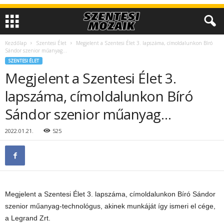
Kezdőlap
Szentesi Élet
Megjelent a Szentesi Élet 3. lapszáma, címoldalunkon Bíró
Sándor szenior műanyag…
SZENTESI ÉLET
Megjelent a Szentesi Élet 3.
lapszáma, címoldalunkon Bíró
Sándor szenior műanyag…
2022.01.21.
525
Megjelent a Szentesi Élet 3. lapszáma, címoldalunkon Bíró Sándor
szenior műanyag-technológus, akinek munkáját így ismeri el cége,
a Legrand Zrt.