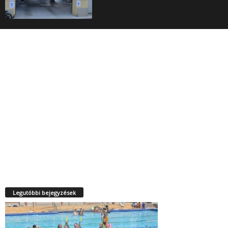
Legutóbbi bejegyzések