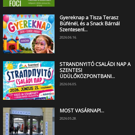
Gyereknap a Tisza Terasz
Büfénél, és a Snack Bárnál
Szentesen!…
2026.06.16.
STRANDNYITÓ CSALÁDI NAP A
SZENTESI
ÜDÜLŐKÖZPONTBAN!…
2026.06.05.
MOST VASÁRNAP!…
2026.05.28.