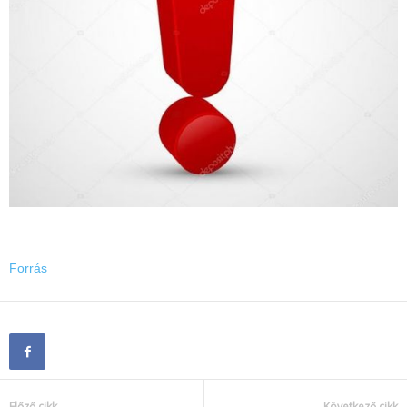
Forrás
Előző cikk
Következő cikk