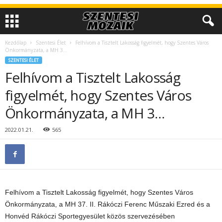
Kezdőlap
Szentesi Élet
Felhívom a Tisztelt Lakosság figyelmét, hogy Szentes Város
Önkormányzata, a MH 3…
SZENTESI ÉLET
Felhívom a Tisztelt Lakosság
figyelmét, hogy Szentes Város
Önkormányzata, a MH 3…
2022.01.21.
565
Felhívom a Tisztelt Lakosság figyelmét, hogy Szentes Város
Önkormányzata, a MH 37. II. Rákóczi Ferenc Műszaki Ezred és a
Honvéd Rákóczi Sportegyesület közös szervezésében