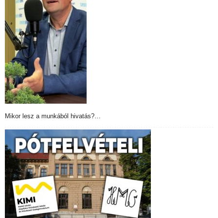
Mikor lesz a munkából hivatás?…