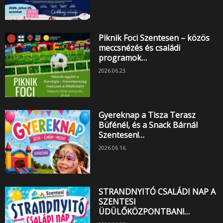
Piknik Foci Szentesen – közös
meccsnézés és családi
programok…
2026.06.23.
Gyereknap a Tisza Terasz
Büfénél, és a Snack Bárnál
Szentesen!…
2026.06.16.
STRANDNYITÓ CSALÁDI NAP A
SZENTESI
ÜDÜLŐKÖZPONTBAN!…