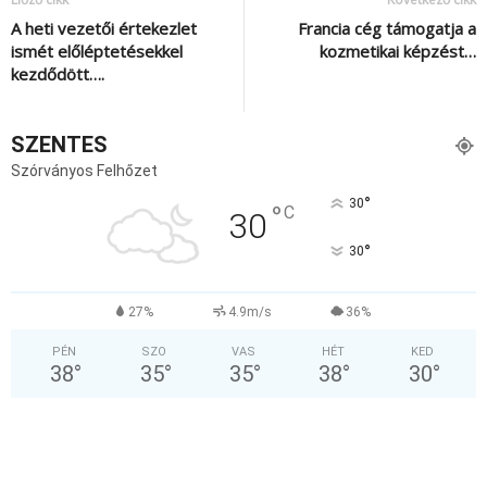
A heti vezetői értekezlet
Francia cég támogatja a
ismét előléptetésekkel
kozmetikai képzést…
kezdődött….
SZENTES
Szórványos Felhőzet
°
30
°
C
30
°
30
27%
4.9m/s
36%
PÉN
SZO
VAS
HÉT
KED
38
°
35
°
35
°
38
°
30
°