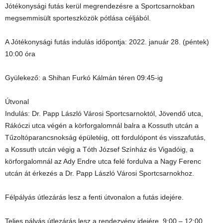
Jótékonysági futás kerül megrendezésre a Sportcsarnokban
megsemmisült sporteszközök pótlása céljából.
A Jótékonysági futás indulás időpontja: 2022. január 28. (péntek)
10:00 óra
Gyülekező: a Shihan Furkó Kálmán téren 09:45-ig
Útvonal
Indulás: Dr. Papp László Városi Sportcsarnoktól, Jövendő utca,
Rákóczi utca végén a körforgalomnál balra a Kossuth utcán a
Tűzoltóparancsnokság épületéig, ott fordulópont és visszafutás,
a Kossuth utcán végig a Tóth József Színház és Vigadóig, a
körforgalomnál az Ady Endre utca felé fordulva a Nagy Ferenc
utcán át érkezés a Dr. Papp László Városi Sportcsarnokhoz.
Félpályás útlezárás lesz a fenti útvonalon a futás idejére.
Teljes pályás útlezárás lesz a rendezvény idejére, 9:00 – 12:00