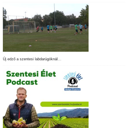
Új edző a szentesi labdarúgóknál…