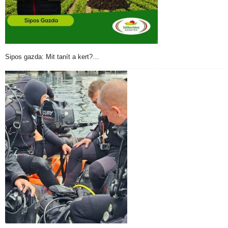
Sipos gazda: Mit tanít a kert?…