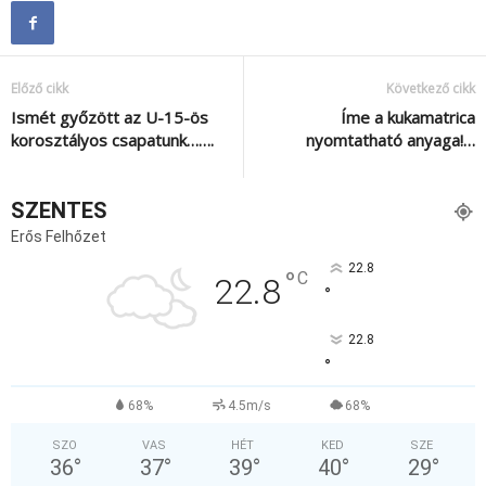
Előző cikk
Következő cikk
Ismét győzött az U-15-ös
Íme a kukamatrica
korosztályos csapatunk…….
nyomtatható anyaga!…
SZENTES
Erős Felhőzet
22.8
°
C
22.8
°
22.8
°
68%
4.5m/s
68%
SZO
VAS
HÉT
KED
SZE
36
°
37
°
39
°
40
°
29
°