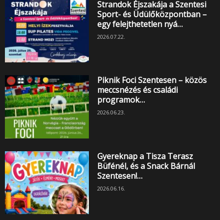
Strandok Éjszakája a Szentesi
Sport- és Üdülőközpontban –
egy felejthetetlen nyá…
2026.07.22.
Piknik Foci Szentesen – közös
meccsnézés és családi
programok…
2026.06.23.
Gyereknap a Tisza Terasz
Büfénél, és a Snack Bárnál
Szentesen!…
2026.06.16.