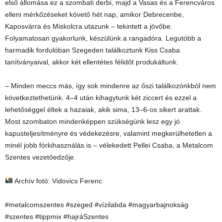
első állomása ez a szombati derbi, majd a Vasas és a Ferencváros
elleni mérkőzéseket követő hét nap, amikor Debrecenbe,
Kaposvárra és Miskolcra utazunk – tekintett a jövőbe.
Folyamatosan gyakorlunk, készülünk a rangadóra. Legutóbb a
harmadik fordulóban Szegeden találkoztunk Kiss Csaba
tanítványaival, akkor két ellentétes félidőt produkáltunk.
– Minden meccs más, így sok mindenre az őszi találkozónkból nem
következtethetünk. 4–4 után kihagytunk két ziccert és ezzel a
lehetőséggel éltek a hazaiak, akik sima, 13–6-os sikert arattak.
Most szombaton mindenképpen szükségünk lesz egy jó
kapusteljesítményre és védekezésre, valamint megkerülhetetlen a
minél jobb fórkihasználás is – vélekedett Pellei Csaba, a Metalcom
Szentes vezetőedzője.
Archív fotó: Vidovics Ferenc
#metalcomszentes #szeged #vízilabda #magyarbajnokság
#szentes #tippmix #hajráSzentes