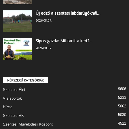
Új edző a szentesi labdarúgóknál…
2026.08.07.
Sipos gazda: Mit tanít a kert?…
2026.08.07.
NÉPSZERŰ KATEGÓRIÁK
9606
Szentesi Élet
5233
Vízisportok
5062
Hírek
5030
Szentesi VK
4521
Szentesi Művelődési Központ