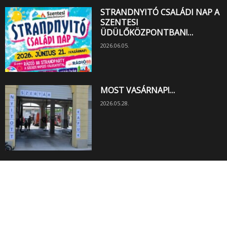
STRANDNYITÓ CSALÁDI NAP A
SZENTESI
ÜDÜLŐKÖZPONTBAN!…
2026.06.05.
MOST VASÁRNAP!…
2026.05.28.