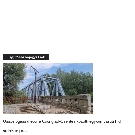
Legutóbbi bejegyzések
Összefogással épül a Csongrád–Szentes közötti egykori vasúti híd
emlékhelye…