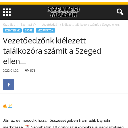
Kezdőlap
Szentesi VK
Vezetőedzőnk kiélezett találkozóra számít a Szeged ellen…
SZENTESI VK
SPORT
VÍZISPORTOK
Vezetőedzőnk kiélezett
találkozóra számít a Szeged
ellen…
2022.01.20.
571
Jön az év második hazai, összességében harmadik bajnoki
mérkőzése.
Szombaton 18 órától szurkolóinkra is nagy szükség