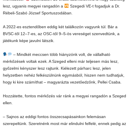
lesz, ugyanis megyei rangadón a
Szegedi VE-t fogadjuk a Dr.
Rébeli-Szabó József Sportuszodában.
A 2022-es esztendőben eddig két találkozón vagyunk túl. Bár a
BVSC-től 12–7-es, az OSC-től 9–5-ös vereséget szenvedtünk, a
játékunk képe javulni látszik.
– Mindkét meccsen több hiányzónk volt, de vállalható
mérkőzések voltak ezek. A Szeged elleni már teljesen más lesz,
győzelmi kényszer lesz rajtunk. Kiélezett párharc lesz, jelen
helyzetben nehéz felkészülnünk egymásból, hiszen nem tudhatjuk,
hogy ki kire számíthat – magyarázta vezetőedzőnk, Pellei Csaba.
Hozzátette, fontos mérkőzés vár ránk a megyei rangadón a Szeged
ellen.
– Sajnos az eddigi fontos összecsapásainkon felemásan
szerepeltünk. Szeretnénk most már elindulni felfelé, ennek pedig az