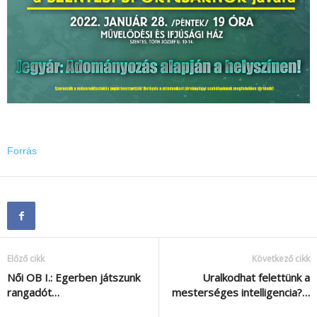
Forrás
Előző cikk
Következő cikk
Női OB I.: Egerben játszunk
Uralkodhat felettünk a
rangadót…
mesterséges intelligencia?…