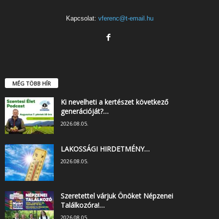
Kapcsolat:
vferenc@t-email.hu
MÉG TÖBB HÍR
Ki nevelheti a kertészet következő
generációját?…
2026.08.05.
LAKOSSÁGI HIRDETMÉNY…
2026.08.05.
Szeretettel várjuk Önöket Népzenei
Találkozóra!…
2026.08.05.