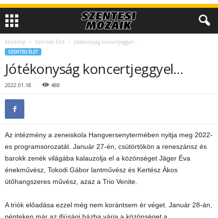
Kezdőlap
Szentesi Élet
Jótékonyság koncertjeggyel…
SZENTESI ÉLET
Jótékonyság koncertjeggyel…
2022.01.18.
488
Az intézmény a zeneiskola Hangversenytermében nyitja meg 2022-
es programsorozatát. Január 27-én, csütörtökön a reneszánsz és
barokk zenék világába kalauzolja el a közönséget Jäger Éva
énekművész, Tokodi Gábor lantművész és Kertész Ákos
ütőhangszeres művész, azaz a Trio Venite.
A triók előadása ezzel még nem korántsem ér véget. Január 28-án,
pénteken már az ifjúsági házba várja a közönséget a