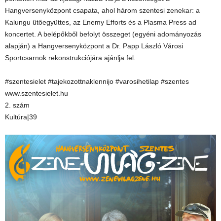
Hangversenyközpont csapata, ahol három szentesi zenekar: a
Kalungu ütőegyüttes, az Enemy Efforts és a Plasma Press ad
koncertet. A belépőkből befolyt összeget (egyéni adományozás
alapján) a Hangversenyközpont a Dr. Papp László Városi
Sportcsarnok rekonstrukciójára ajánlja fel.
#szentesielet #tajekozottnaklennijo #varosihetilap #szentes
www.szentesielet.hu
2. szám
Kultúra|39