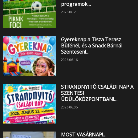
programok…
2026.06.23.
Gyereknap a Tisza Terasz
Büfénél, és a Snack Bárnál
Szentesen!…
2026.06.16.
STRANDNYITÓ CSALÁDI NAP A
SZENTESI
ÜDÜLŐKÖZPONTBAN!…
2026.06.05.
MOST VASÁRNAP!…