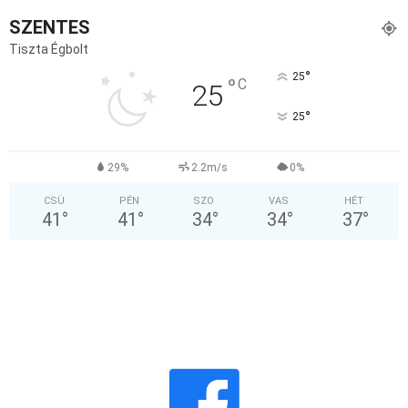
SZENTES
Tiszta Égbolt
°
25
°
C
25
°
25
29%
2.2m/s
0%
CSÜ
PÉN
SZO
VAS
HÉT
41
°
41
°
34
°
34
°
37
°