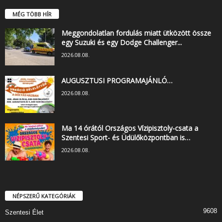
MÉG TÖBB HÍR
Meggondolatlan fordulás miatt ütközött össze
egy Suzuki és egy Dodge Challenger...
2026.08.08.
AUGUSZTUSI PROGRAMAJÁNLÓ…
2026.08.08.
Ma 14 órától Országos Vízipisztoly-csata a
Szentesi Sport- és Üdülőközpontban is…
2026.08.08.
NÉPSZERŰ KATEGÓRIÁK
9608
Szentesi Élet