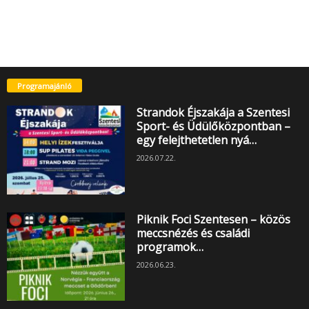
Programajánló
Strandok Éjszakája a Szentesi
Sport- és Üdülőközpontban –
egy felejthetetlen nyá…
2026.07.22.
Piknik Foci Szentesen – közös
meccsnézés és családi
programok…
2026.06.23.