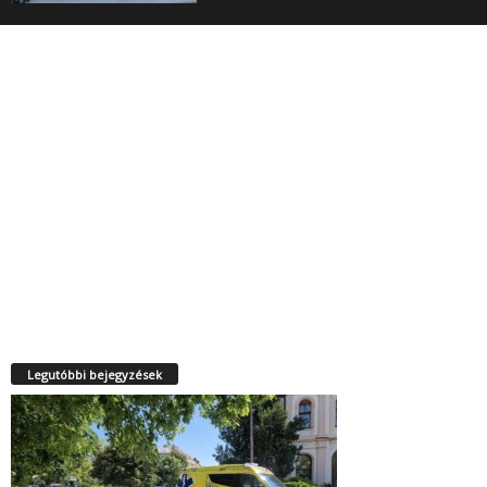
Legutóbbi bejegyzések