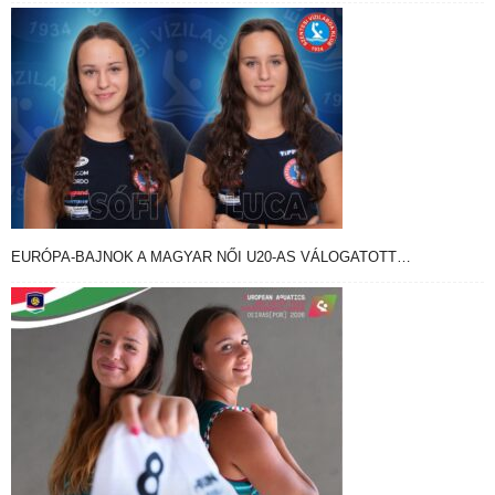
EURÓPA-BAJNOK A MAGYAR NŐI U20-AS VÁLOGATOTT…