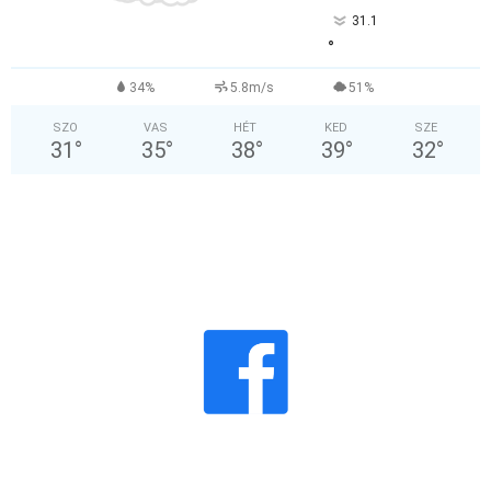
31.1
°
34%
5.8m/s
51%
SZO
VAS
HÉT
KED
SZE
31
°
35
°
38
°
39
°
32
°