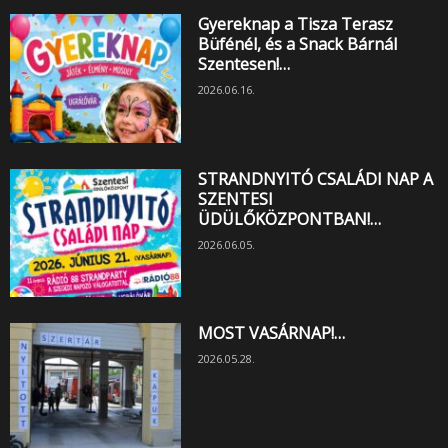
Gyereknap a Tisza Terasz
Büfénél, és a Snack Bárnál
Szentesen!…
2026.06.16.
STRANDNYITÓ CSALÁDI NAP A
SZENTESI
ÜDÜLŐKÖZPONTBAN!…
2026.06.05.
MOST VASÁRNAP!…
2026.05.28.