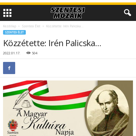
Kezdőlap
Szentesi Élet
Közzétette: Irén Palicska…
SZENTESI ÉLET
Közzétette: Irén Palicska…
2022.01.17.
504