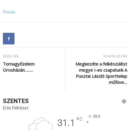
Forrás
Előző cikk
Következő cikk
Tornagyőzelem
Megkezdte a felkészülést
Orosházán……..
megye I-es csapatunk A
Pusztai László Sporttelep
műfüve…
SZENTES
Erős Felhőzet
32.2
°
C
31.1
°