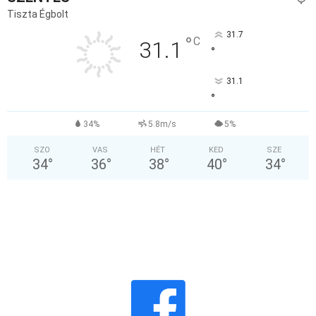
Tiszta Égbolt
31.7
°
C
31.1
°
31.1
°
34%
5.8m/s
5%
SZO
VAS
HÉT
KED
SZE
34
°
36
°
38
°
40
°
34
°