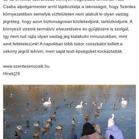
Csaba alpolgármester arról tájékoztatja a lakosságot, hogy Szentes
környezetében semelyik vízfelületen nem alakult ki olyan vastag
jégréteg, hogy azon biztonságosan közlekedjünk, tartózkodjunk. A
környező vizeink termálvíz elvezetésére és gyűjtésére is szolgál,
így nem tud rajta olyan vastag jég kialakulni mínuszokban, mint
amit feltételezünk! A napokban több bátor csúszkálót kellett a
vékony jégről lehívni, mert saját testi épségüket kockáztatták.
www.szentesimozaik.hu
Hírek|29