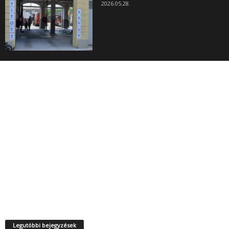
2026.05.28.
Legutóbbi bejegyzések