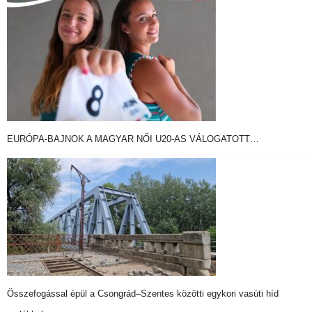
EURÓPA-BAJNOK A MAGYAR NŐI U20-AS VÁLOGATOTT…
Összefogással épül a Csongrád–Szentes közötti egykori vasúti híd