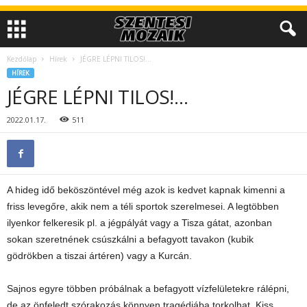
Kezdőlap
Hírek
JÉGRE LÉPNI TILOS!…
HÍREK
JÉGRE LÉPNI TILOS!…
2022.01.17.
511
A hideg idő beköszöntével még azok is kedvet kapnak kimenni a
friss levegőre, akik nem a téli sportok szerelmesei. A legtöbben
ilyenkor felkeresik pl. a jégpályát vagy a Tisza gátat, azonban
sokan szeretnének csúszkálni a befagyott tavakon (kubik
gödrökben a tiszai ártéren) vagy a Kurcán.
Sajnos egyre többen próbálnak a befagyott vízfelületekre rálépni,
de az önfeledt szórakozás könnyen tragédiába torkolhat. Kiss