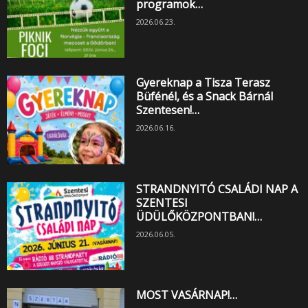
programok…
2026.06.23.
Gyereknap a Tisza Terasz
Büfénél, és a Snack Bárnál
Szentesen!…
2026.06.16.
STRANDNYITÓ CSALÁDI NAP A
SZENTESI
ÜDÜLŐKÖZPONTBAN!…
2026.06.05.
MOST VASÁRNAP!…