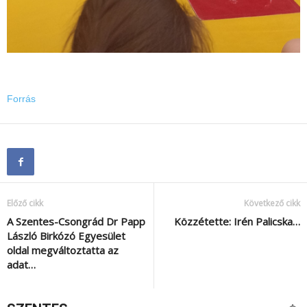
Forrás
Előző cikk
Következő cikk
A Szentes-Csongrád Dr Papp
Közzétette: Irén Palicska…
László Birkózó Egyesület
oldal megváltoztatta az
adat…