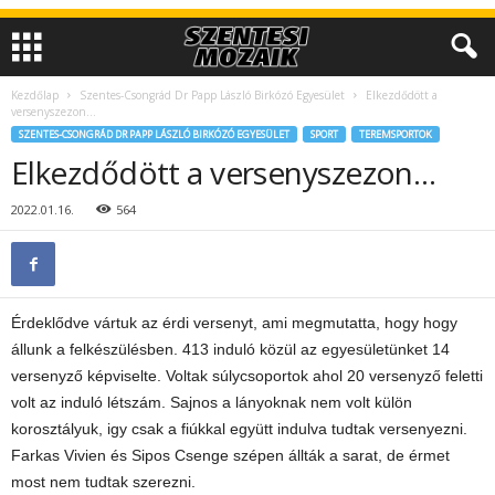
Kezdőlap
Szentes-Csongrád Dr Papp László Birkózó Egyesület
Elkezdődött a
versenyszezon…
SZENTES-CSONGRÁD DR PAPP LÁSZLÓ BIRKÓZÓ EGYESÜLET
SPORT
TEREMSPORTOK
Elkezdődött a versenyszezon…
2022.01.16.
564
Érdeklődve vártuk az érdi versenyt, ami megmutatta, hogy hogy
állunk a felkészülésben. 413 induló közül az egyesületünket 14
versenyző képviselte. Voltak súlycsoportok ahol 20 versenyző feletti
volt az induló létszám. Sajnos a lányoknak nem volt külön
korosztályuk, igy csak a fiúkkal együtt indulva tudtak versenyezni.
Farkas Vivien és Sipos Csenge szépen állták a sarat, de érmet
most nem tudtak szerezni.