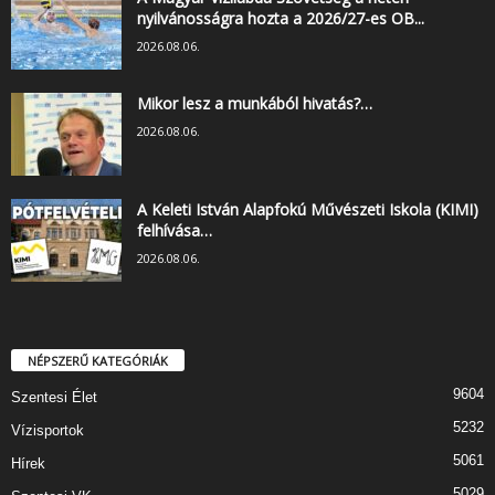
nyilvánosságra hozta a 2026/27-es OB...
2026.08.06.
Mikor lesz a munkából hivatás?…
2026.08.06.
A Keleti István Alapfokú Művészeti Iskola (KIMI)
felhívása…
2026.08.06.
NÉPSZERŰ KATEGÓRIÁK
9604
Szentesi Élet
5232
Vízisportok
5061
Hírek
5029