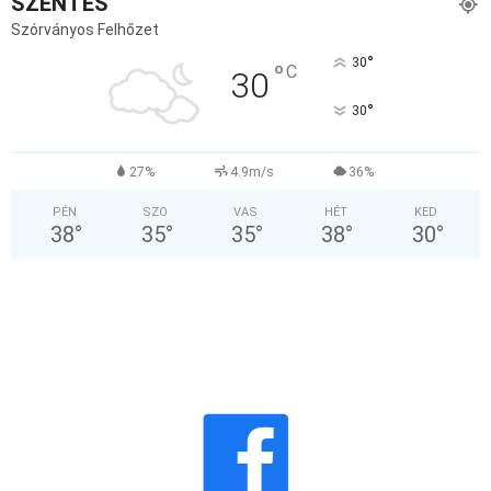
SZENTES
Szórványos Felhőzet
°
30
°
C
30
°
30
27%
4.9m/s
36%
PÉN
SZO
VAS
HÉT
KED
38
°
35
°
35
°
38
°
30
°