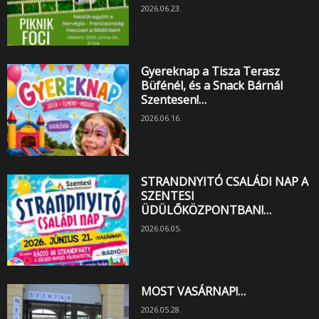
2026.06.23.
Gyereknap a Tisza Terasz
Büfénél, és a Snack Bárnál
Szentesen!…
2026.06.16.
STRANDNYITÓ CSALÁDI NAP A
SZENTESI
ÜDÜLŐKÖZPONTBAN!…
2026.06.05.
MOST VASÁRNAP!…
2026.05.28.