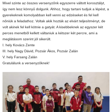
Mivel szinte az összes versenyzőnk egyszerre váltott korosztályt,
így nem lesz könnyű dolgunk. Ahhoz, hogy tartani tudjuk a lépést, a
gyerekeknek komolyabban kell venni az edzéseket és fel kell
nőniük a feladathoz. Voltak akik hozták az elvárt teljesítményt, de
volt akinek fel kell kötnie a gatyát. A kisebbeknek az egyszer két
perces menetből kellett váltaniuk a kétszer két percre, ami a
meglátásom szerint jól sikerült.
I. hely Kovács Zente
III. hely Nagy Dávid, Pozsár Ákos, Pozsár Zalán
V. hely Farsang Zalán
Gratulálunk a versenyzőknek!