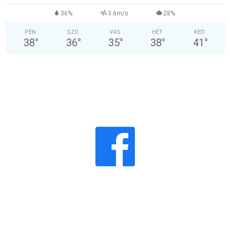
36%
3.6m/s
28%
PÉN
SZO
VAS
HÉT
KED
38
°
36
°
35
°
38
°
41
°