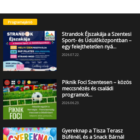
Programajánló
Strandok Éjszakája a Szentesi
Sport- és Üdülőközpontban –
egy felejthetetlen nyá…
2026.07.22.
Piknik Foci Szentesen – közös
meccsnézés és családi
programok…
2026.06.23.
Gyereknap a Tisza Terasz
Büfénél, és a Snack Bárnál