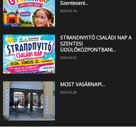
Szentesen!…
2026.06.16.
STRANDNYITÓ CSALÁDI NAP A
SZENTESI
ÜDÜLŐKÖZPONTBAN!…
2026.06.05.
MOST VASÁRNAP!…
2026.05.28.