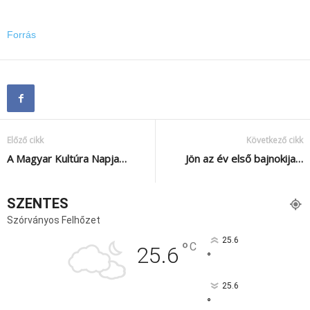
Forrás
Előző cikk
Következő cikk
A Magyar Kultúra Napja…
Jön az év első bajnokija…
SZENTES
Szórványos Felhőzet
25.6
°
C
25.6
°
25.6
°