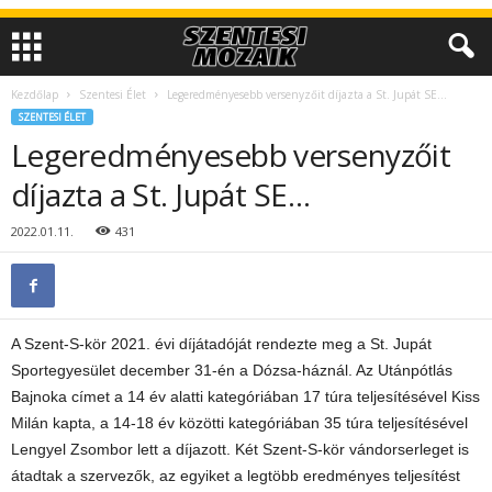
Kezdőlap
Szentesi Élet
Legeredményesebb versenyzőit díjazta a St. Jupát SE…
SZENTESI ÉLET
Legeredményesebb versenyzőit
díjazta a St. Jupát SE…
2022.01.11.
431
A Szent-S-kör 2021. évi díjátadóját rendezte meg a St. Jupát
Sportegyesület december 31-én a Dózsa-háznál. Az Utánpótlás
Bajnoka címet a 14 év alatti kategóriában 17 túra teljesítésével Kiss
Milán kapta, a 14-18 év közötti kategóriában 35 túra teljesítésével
Lengyel Zsombor lett a díjazott. Két Szent-S-kör vándorserleget is
átadtak a szervezők, az egyiket a legtöbb eredményes teljesítést