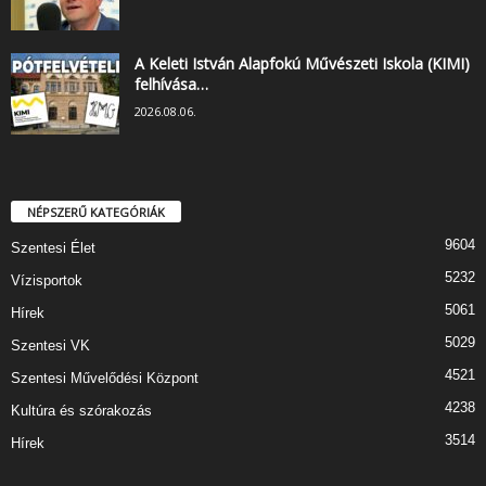
A Keleti István Alapfokú Művészeti Iskola (KIMI)
felhívása…
2026.08.06.
NÉPSZERŰ KATEGÓRIÁK
9604
Szentesi Élet
5232
Vízisportok
5061
Hírek
5029
Szentesi VK
4521
Szentesi Művelődési Központ
4238
Kultúra és szórakozás
3514
Hírek