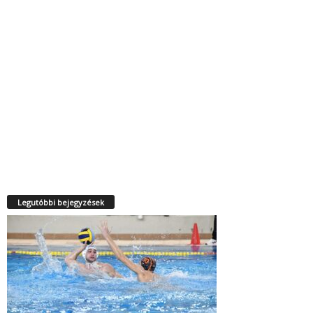
Legutóbbi bejegyzések