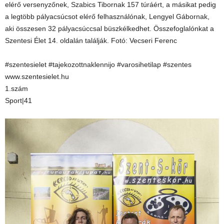
elérő versenyzőnek, Szabics Tibornak 157 túráért, a másikat pedig
a legtöbb pályacsúcsot elérő felhasználónak, Lengyel Gábornak,
aki összesen 32 pályacsúccsal büszkélkedhet. Összefoglalónkat a
Szentesi Élet 14. oldalán találják. Fotó: Vecseri Ferenc
#szentesielet #tajekozottnaklennijo #varosihetilap #szentes
www.szentesielet.hu
1.szám
Sport|41