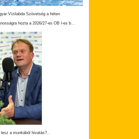
yar Vízilabda Szövetség a héten
ánosságra hozta a 2026/27-es OB I-es b…
 lesz a munkából hivatás?…