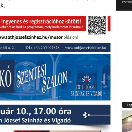
esemén
Leg