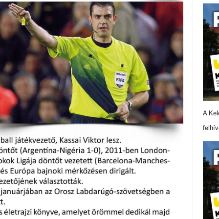
A Kel
felhí