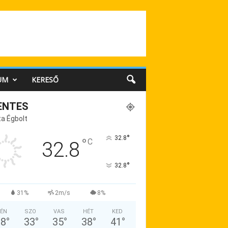
UM
KERESŐ
ENTES
a Égbolt
°
32.8
°
C
32.8
°
32.8
31%
2m/s
8%
ÉN
SZO
VAS
HÉT
KED
38
°
33
°
35
°
38
°
41
°