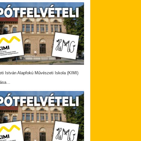
eti István Alapfokú Művészeti Iskola (KIMI)
vása…