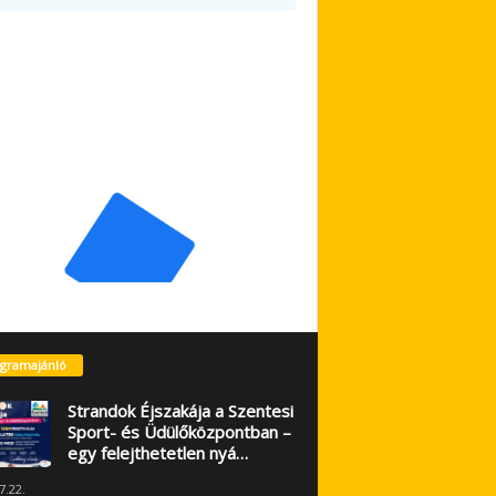
gramajánló
Strandok Éjszakája a Szentesi
Sport- és Üdülőközpontban –
egy felejthetetlen nyá…
7.22.