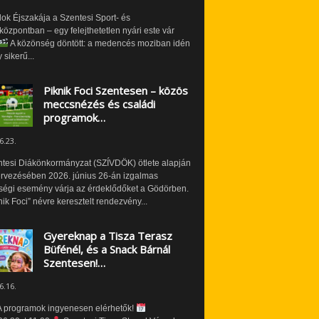
ok Éjszakája a Szentesi Sport- és
özpontban – egy felejthetetlen nyári este vár
A közönség döntött: a medencés moziban idén
 sikerű...
Piknik Foci Szentesen – közös
meccsnézés és családi
programok…
6.23.
ntesi Diákönkormányzat (SZÍVDÖK) ötlete alapján
ervezésében 2026. június 26-án izgalmas
ségi esemény várja az érdeklődőket a Gödörben.
nik Foci” névre keresztelt rendezvény...
Gyereknap a Tisza Terasz
Büfénél, és a Snack Bárnál
Szentesen!…
6.16.
 programok ingyenesen elérhetők!