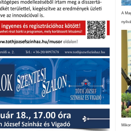
A Mag
nyilv
Mikor