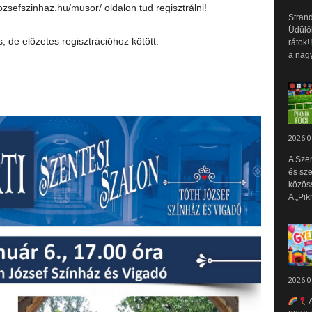
zsefszinhaz.hu/musor/ oldalon tud regisztrálni!
Strand
Üdülők
 de előzetes regisztrációhoz kötött.
rátok!
a nagy
2026.0
A Sze
és sz
közös
A „Pik
2026.0
A