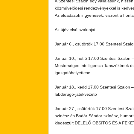
A Szentesi Szalon egy vállalásunk, hisz
közművelődési rendezvényekkel is kedves
Az előadások ingyenesek, viszont a honlap
Az újév első szalonjai:
Január 6., csütörtök 17.00 Szentesi Sza
Január 10., hétfő 17.00 Szentesi Szalon
Mesterséges Intelligencia Tanszékének d
igazgatóhelyettese
Január 18., kedd 17.00 Szentesi Szalon – 
labdarúgó-játékvezető
Január 27., csütörtök 17.00 Szentesi Sz
színész és Badár Sándor színész, humorista
kiegészült DELELŐ OBSITOS ÉS A FEKETE