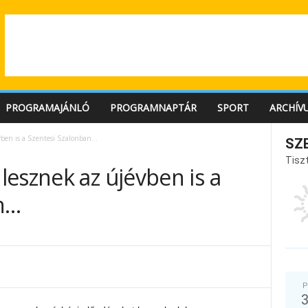
PROGRAMAJÁNLÓ
PROGRAMNAPTÁR
SPORT
ARCHÍV
vben is a Szentesi Szalonban…
SZ
Tiszt
esznek az újévben is a
n…
P