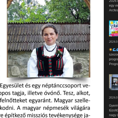
2026.0
egy vi
Arcfes
2026.0
szezo
progr
Progr
2026.0
Gyerm
tűzolt
nagy ö