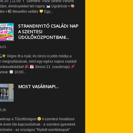
6.20. | 11:00
Szentesi Tisza Strand Várunk
dám, élményekkel teli napra:
Ugrálóvár •
tés •
Mesefilm vetítés
Egy...
STRANDNYITÓ CSALÁDI NAP
A SZENTESI
ÜDÜLŐKÖZPONTBAN!…
6.05.
Végre itt a nyár, és nincs is jobb módja a
n megnyitásának, mint egy egész napos családi
amkavalkáddal!
Június 21. (vasárnap)
amok:
10:00...
MOST VASÁRNAP!…
5.28.
eknap a Tűzoltóságon
A szentesi hivatásos
ók évek óta kapcsolódnak - a szentesi gyerekek
römére - az országos "Nyitott szertárkapuk"