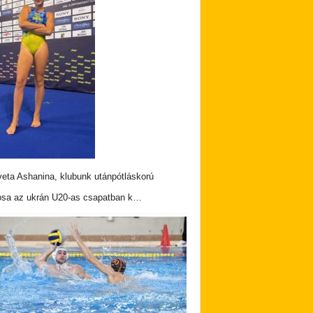
veta Ashanina, klubunk utánpótláskorú
osa az ukrán U20-as csapatban k…