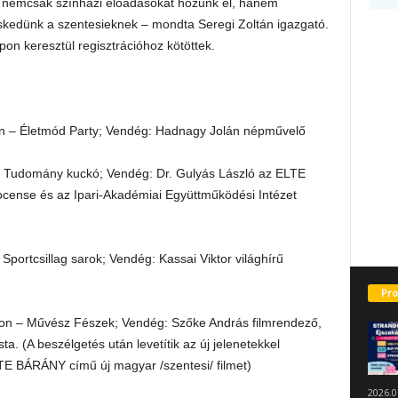
en nemcsak színházi előadásokat hozunk el, hanem
kedünk a szentesieknek – mondta Seregi Zoltán igazgató.
on keresztül regisztrációhoz kötöttek.
lon – Életmód Party; Vendég: Hadnagy Jolán népművelő
 – Tudomány kuckó; Vendég: Dr. Gulyás László az ELTE
ocense és az Ipari-Akadémiai Együttműködési Intézet
Sportcsillag sarok; Vendég: Kassai Viktor világhírű
Pro
alon – Művész Fészek; Vendég: Szőke András filmrendező,
. (A beszélgetés után levetítik az új jelenetekkel
 BÁRÁNY című új magyar /szentesi/ filmet)
2026.0