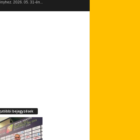
yhez. 2026. 05. 31-én...
utóbbi bejegyzések