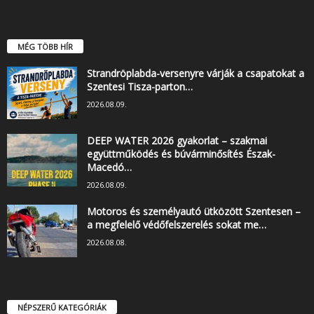
MÉG TÖBB HÍR
Strandröplabda-versenyre várják a csapatokat a
Szentesi Tisza-parton…
2026.08.09.
DEEP WATER 2026 gyakorlat – szakmai
együttműködés és búvárminősítés Észak-
Macedó…
2026.08.09.
Motoros és személyautó ütközött Szentesen –
a megfelelő védőfelszerelés sokat me…
2026.08.08.
NÉPSZERŰ KATEGÓRIÁK