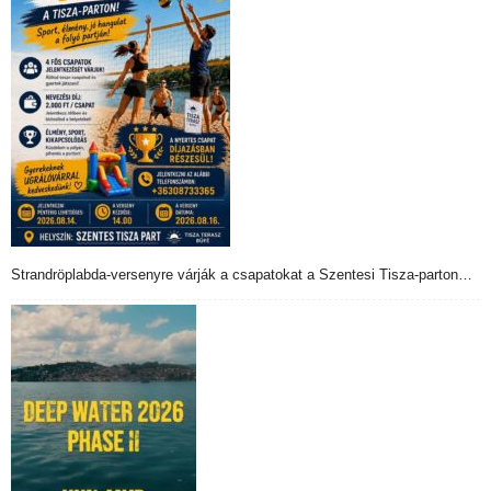
Strandröplabda-versenyre várják a csapatokat a Szentesi Tisza-parton…