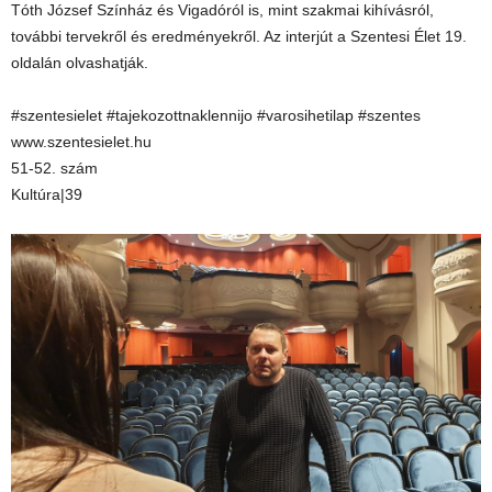
Tóth József Színház és Vigadóról is, mint szakmai kihívásról,
további tervekről és eredményekről. Az interjút a Szentesi Élet 19.
oldalán olvashatják.
#szentesielet #tajekozottnaklennijo #varosihetilap #szentes
www.szentesielet.hu
51-52. szám
Kultúra|39