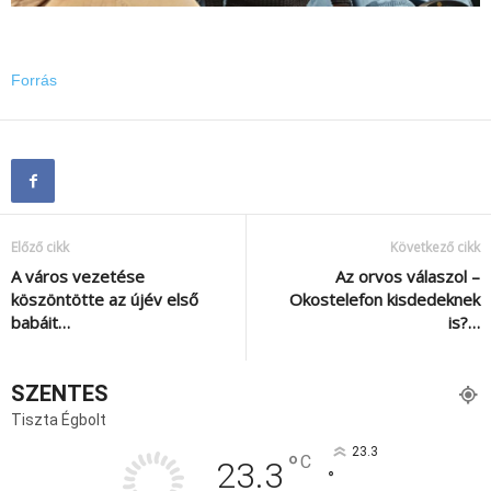
Forrás
Előző cikk
Következő cikk
A város vezetése
Az orvos válaszol –
köszöntötte az újév első
Okostelefon kisdedeknek
babáit…
is?…
SZENTES
Tiszta Égbolt
23.3
°
C
23.3
°