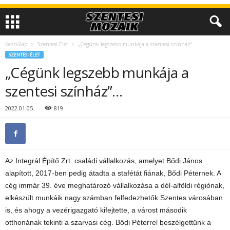
Kezdőlap
Szentesi Élet
„Cégünk legszebb munkája a szentesi színház”…
SZENTESI ÉLET
„Cégünk legszebb munkája a
szentesi színház”…
2022.01.05.
819
Az Integrál Építő Zrt. családi vállalkozás, amelyet Bődi János
alapított, 2017-ben pedig átadta a stafétát fiának, Bődi Péternek. A
cég immár 39. éve meghatározó vállalkozása a dél-alföldi régiónak,
elkészült munkáik nagy számban felfedezhetők Szentes városában
is, és ahogy a vezérigazgató kifejtette, a várost második
otthonának tekinti a szarvasi cég. Bődi Péterrel beszélgettünk a