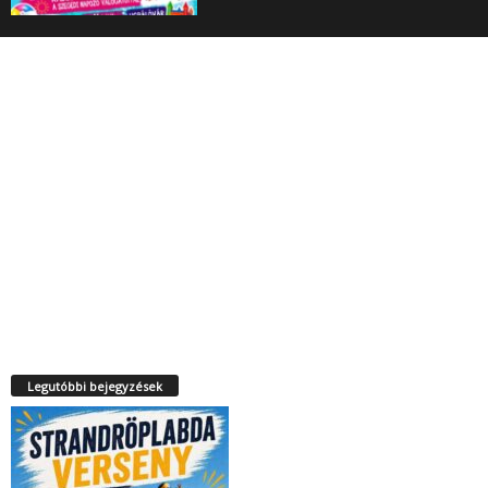
Legutóbbi bejegyzések