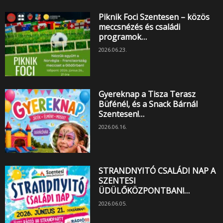
Piknik Foci Szentesen – közös
meccsnézés és családi
programok…
2026.06.23.
Gyereknap a Tisza Terasz
Büfénél, és a Snack Bárnál
Szentesen!…
2026.06.16.
STRANDNYITÓ CSALÁDI NAP A
SZENTESI
ÜDÜLŐKÖZPONTBAN!…
2026.06.05.