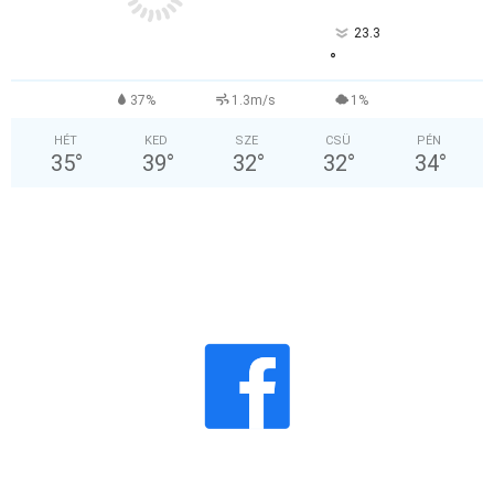
23.3
°
37%
1.3m/s
1%
HÉT
KED
SZE
CSÜ
PÉN
35
°
39
°
32
°
32
°
34
°