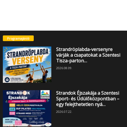
Programajánló
Strandröplabda-versenyre
várják a csapatokat a Szentesi
Tisza-parton…
2026.08.09.
Strandok Éjszakája a Szentesi
Sport- és Üdülőközpontban –
egy felejthetetlen nyá…
2026.07.22.