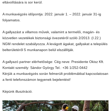
eltávolítására is sor kerül.
A munkavégzés időpontja: 2022. január 1. – 2022. január 31-ig
folyamatos.
A gallyazást a villamos művek, valamint a termelői, magán- és
közvetlen vezetékek biztonsági övezetéről szóló 2/2013. (I.22.)
NGM rendelet szabályozza. A levágott ágakat, gallyakat a település
belterületéről 5 munkanapon belül elszállítják.
A gallyazó partner elérhetősége: Cég neve: Presidente Okisz Kft.
Kontakt személy: Sándor György Tel.: +36 1/252-0442
Kérjük a munkavégzés során felmerült problémákkal kapcsolatosan
a fenti telefonszámon tegyenek bejelentést!
Képünk illusztráció.