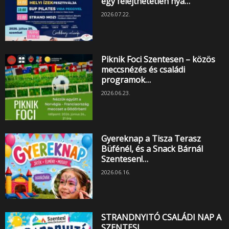
egy felejthetetlen nyá…
2026.07.22.
Piknik Foci Szentesen – közös
meccsnézés és családi
programok…
2026.06.23.
Gyereknap a Tisza Terasz
Büfénél, és a Snack Bárnál
Szentesen!…
2026.06.16.
STRANDNYITÓ CSALÁDI NAP A
SZENTESI