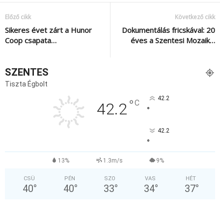
Előző cikk
Következő cikk
Sikeres évet zárt a Hunor
Dokumentálás fricskával: 20
Coop csapata…
éves a Szentesi Mozaik…
SZENTES
Tiszta Égbolt
42.2
°
C
42.2
°
42.2
°
13%
1.3m/s
9%
CSÜ
PÉN
SZO
VAS
HÉT
40
°
40
°
33
°
34
°
37
°