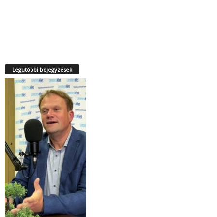
Legutóbbi bejegyzések