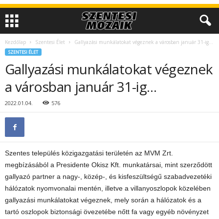
Kezdőlap
Szentesi Élet
Gallyazási munkálatokat végeznek a városban január 31-ig…
SZENTESI ÉLET
Gallyazási munkálatokat végeznek
a városban január 31-ig…
2022.01.04.
576
Szentes település közigazgatási területén az MVM Zrt.
megbízásából a Presidente Okisz Kft. munkatársai, mint szerződött
gallyazó partner a nagy-, közép-, és kisfeszültségű szabadvezetéki
hálózatok nyomvonalai mentén, illetve a villanyoszlopok közelében
gallyazási munkálatokat végeznek, mely során a hálózatok és a
tartó oszlopok biztonsági övezetébe nőtt fa vagy egyéb növényzet