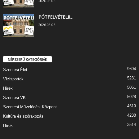
2026.08.06.
PÓTFELVÉTELI!…
2026.08.06.
NÉPSZERŰ KATEGÓRIÁK
9604
Szentesi Élet
5231
Vízisportok
5061
Hírek
5028
Szentesi VK
4519
Szentesi Művelődési Központ
4238
Kultúra és szórakozás
3514
Hírek