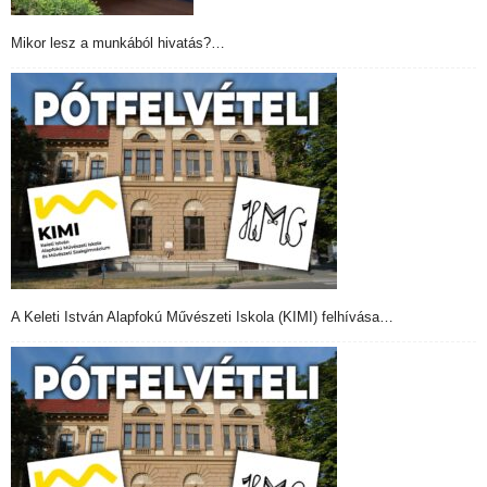
Mikor lesz a munkából hivatás?…
A Keleti István Alapfokú Művészeti Iskola (KIMI) felhívása…