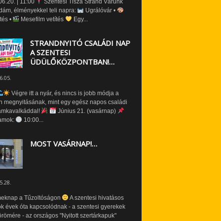
6.20. | 11:00
Szentesi Tisza Strand Várunk
dám, élményekkel teli napra:
Ugrálóvár •
tés •
Mesefilm vetítés
Egy...
STRANDNYITÓ CSALÁDI NAP
A SZENTESI
ÜDÜLŐKÖZPONTBAN!…
6.05.
Végre itt a nyár, és nincs is jobb módja a
n megnyitásának, mint egy egész napos családi
amkavalkáddal!
Június 21. (vasárnap)
amok:
10:00...
MOST VASÁRNAP!…
5.28.
eknap a Tűzoltóságon
A szentesi hivatásos
ók évek óta kapcsolódnak - a szentesi gyerekek
römére - az országos "Nyitott szertárkapuk"