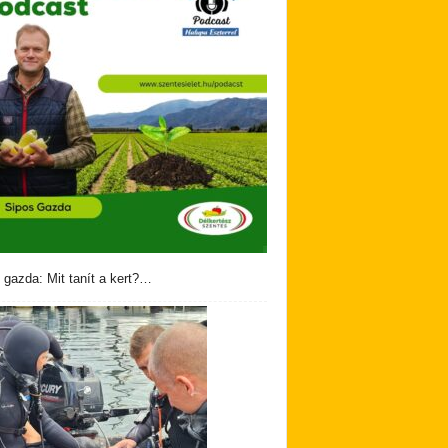
 gazda: Mit tanít a kert?…