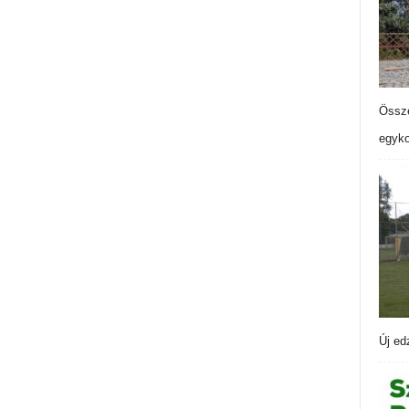
Össze
egyko
Új ed