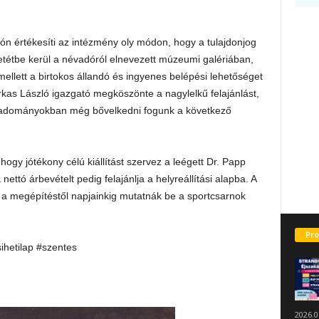
ión értékesíti az intézmény oly módon, hogy a tulajdonjog
etétbe kerül a névadóról elnevezett múzeumi galériában,
mellett a birtokos állandó és ingyenes belépési lehetőséget
rkas László igazgató megköszönte a nagylelkű felajánlást,
ó adományokban még bővelkedni fogunk a következő
gy jótékony célú kiállítást szervez a leégett Dr. Papp
nettó árbevételt pedig felajánlja a helyreállítási alapba. A
ol a megépítéstől napjainkig mutatnák be a sportcsarnok
Pro
sihetilap #szentes
2026.0