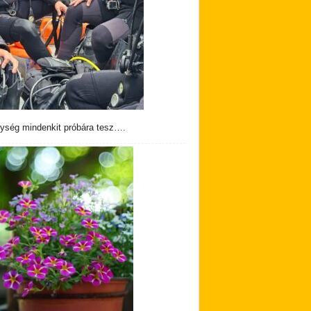
ység mindenkit próbára tesz….