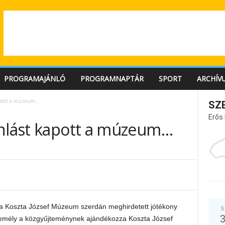
PROGRAMAJÁNLÓ
PROGRAMNAPTÁR
SPORT
ARCHÍV
kapott a múzeum…
SZ
Erős
ánlást kapott a múzeum…
t a Koszta József Múzeum szerdán meghirdetett jótékony
S
zemély a közgyűjteménynek ajándékozza Koszta József