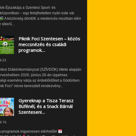
ok Éjszakája a Szentesi Sport- és
özpontban – egy felejthetetlen nyári este vár
A közönség döntött: a medencés moziban idén
 sikerű...
Piknik Foci Szentesen – közös
meccsnézés és családi
programok…
6.23.
ntesi Diákönkormányzat (SZÍVDÖK) ötlete alapján
ervezésében 2026. június 26-án izgalmas
ségi esemény várja az érdeklődőket a Gödörben.
nik Foci” névre keresztelt rendezvény...
Gyereknap a Tisza Terasz
Büfénél, és a Snack Bárnál
Szentesen!…
6.16.
 programok ingyenesen elérhetők!