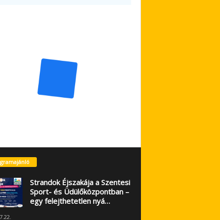
gramajánló
Strandok Éjszakája a Szentesi
Sport- és Üdülőközpontban –
egy felejthetetlen nyá…
7.22.