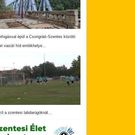
fogással épül a Csongrád–Szentes közötti
ri vasúti híd emlékhelye…
ző a szentesi labdarúgóknál…