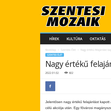
S
z
e
n
t
e
s
HÍREK
KULTÚRA
OKTATÁS
i
M
Kezdőlap
Szentesi Élet
Nagy értékű felajánlást 
o
SZENTESI ÉLET
z
Nagy értékű felaj
a
i
k
2022.01.02.
602
Jelentősen nagy értékű felajánlást kapot
célú akciója után. Egy fővárosi magánys