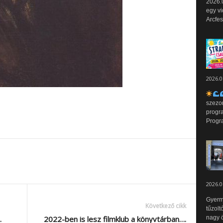
2026.0
egy vi
Arcfes
2026.0
szezo
progr
Progr
2026.0
Gyerm
Következő cikk
tűzolt
nagy ö
…
2022-ben is lesz filmklub a könyvtárban….