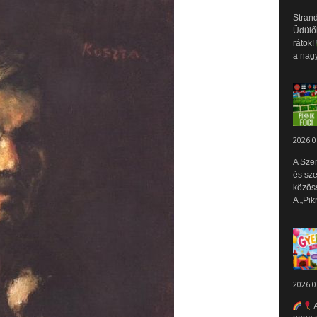
Strand
Üdülők
rátok!
a nagy
2026.0
A Sze
és sz
közös
A „Pik
2026.0
A