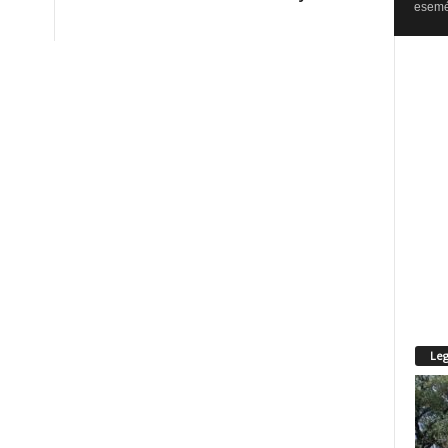
esemén
Leg