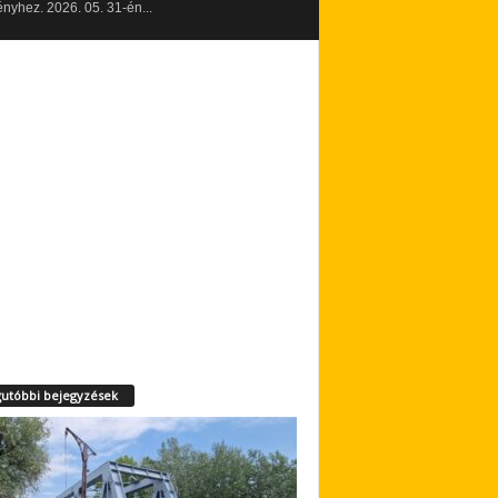
yhez. 2026. 05. 31-én...
utóbbi bejegyzések