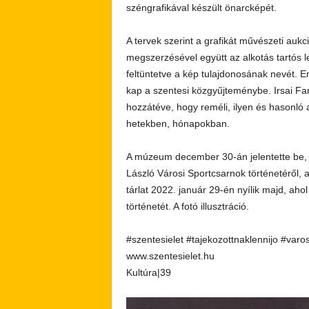
széngrafikával készült önarcképét.
A tervek szerint a grafikát művészeti aukc
megszerzésével együtt az alkotás tartós l
feltüntetve a kép tulajdonosának nevét. E
kap a szentesi közgyűjteménybe. Irsai Fa
hozzátéve, hogy reméli, ilyen és hasonl
hetekben, hónapokban.
A múzeum december 30-án jelentette be, ho
László Városi Sportcsarnok történetéről, a 
tárlat 2022. január 29-én nyílik majd, ah
történetét. A fotó illusztráció.
#szentesielet #tajekozottnaklennijo #varo
www.szentesielet.hu
Kultúra|39