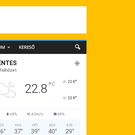
UM
KERESŐ
ENTES
 Felhőzet
°
22.8
°
C
22.8
°
22.8
68%
4.5m/s
68%
ZO
VAS
HÉT
KED
SZE
36
°
37
°
39
°
40
°
29
°