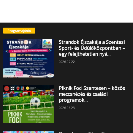
Programajánló
Strandok Éjszakája a Szentesi
Sport- és Üdülőközpontban –
egy felejthetetlen nyá…
2026.07.22.
Piknik Foci Szentesen – közös
meccsnézés és családi
programok…
2026.06.23.