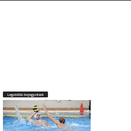
Legutóbbi bejegyzések