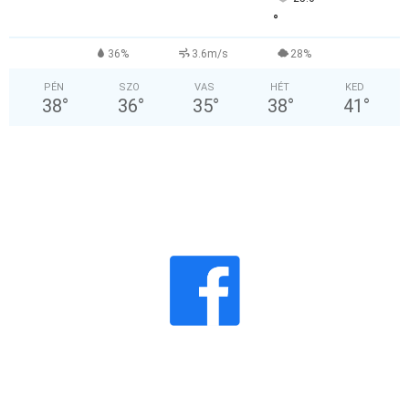
°
36%
3.6m/s
28%
PÉN
SZO
VAS
HÉT
KED
38
°
36
°
35
°
38
°
41
°