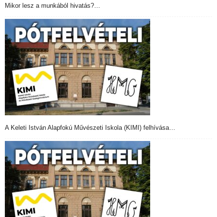
Mikor lesz a munkából hivatás?…
A Keleti István Alapfokú Művészeti Iskola (KIMI) felhívása…