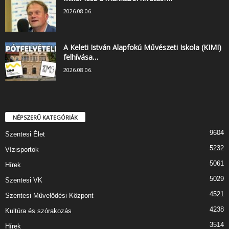
2026.08.06.
A Keleti István Alapfokú Művészeti Iskola (KIMI)
felhívása…
2026.08.06.
NÉPSZERŰ KATEGÓRIÁK
9604
Szentesi Élet
5232
Vízisportok
5061
Hírek
5029
Szentesi VK
4521
Szentesi Művelődési Központ
4238
Kultúra és szórakozás
3514
Hírek