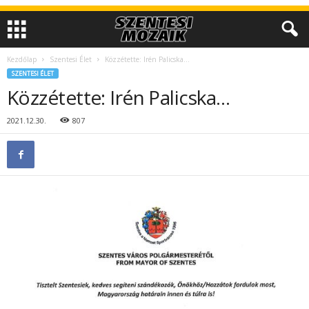
Kezdőlap
Szentesi Élet
Közzétette: Irén Palicska…
SZENTESI ÉLET
Közzétette: Irén Palicska…
2021.12.30.
807