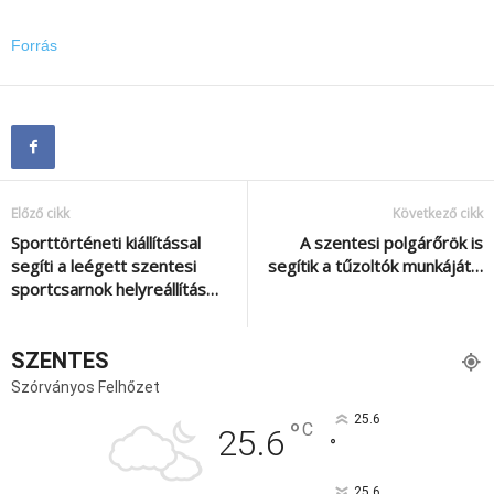
Forrás
Előző cikk
Következő cikk
Sporttörténeti kiállítással
A szentesi polgárőrök is
segíti a leégett szentesi
segítik a tűzoltók munkáját…
sportcsarnok helyreállítás…
SZENTES
Szórványos Felhőzet
25.6
°
C
25.6
°
25.6