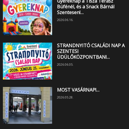
Gyereknap a Tisza Terasz
Büfénél, és a Snack Bárnál
Szentesen!…
2026.06.16.
STRANDNYITÓ CSALÁDI NAP A
SZENTESI
ÜDÜLŐKÖZPONTBAN!…
2026.06.05.
MOST VASÁRNAP!…
2026.05.28.