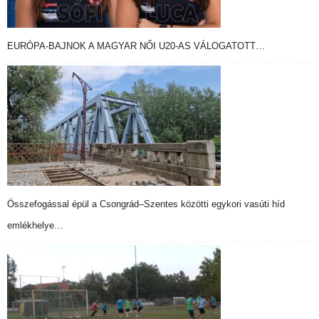
EURÓPA-BAJNOK A MAGYAR NŐI U20-AS VÁLOGATOTT…
Összefogással épül a Csongrád–Szentes közötti egykori vasúti híd
emlékhelye…