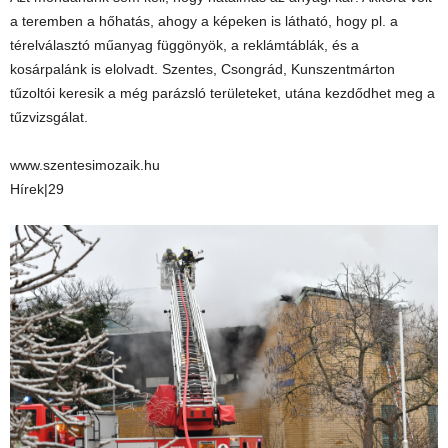
a teremben a hőhatás, ahogy a képeken is látható, hogy pl. a
térelválasztó műanyag függönyök, a reklámtáblák, és a
kosárpalánk is elolvadt. Szentes, Csongrád, Kunszentmárton
tűzoltói keresik a még parázsló területeket, utána kezdődhet meg a
tűzvizsgálat.
www.szentesimozaik.hu
Hírek|29