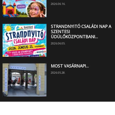
2026.06.16.
STRANDNYITÓ CSALÁDI NAP A
SZENTESI
ÜDÜLŐKÖZPONTBAN!…
2026.06.05.
MOST VASÁRNAP!…
2026.05.28.