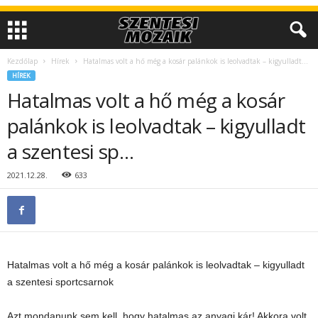
Kezdőlap
Hírek
Hatalmas volt a hő még a kosár palánkok is leolvadtak – kigyulladt...
HÍREK
Hatalmas volt a hő még a kosár
palánkok is leolvadtak – kigyulladt
a szentesi sp…
2021.12.28.
633
Hatalmas volt a hő még a kosár palánkok is leolvadtak – kigyulladt
a szentesi sportcsarnok
Azt mondanunk sem kell, hogy hatalmas az anyagi kár! Akkora volt