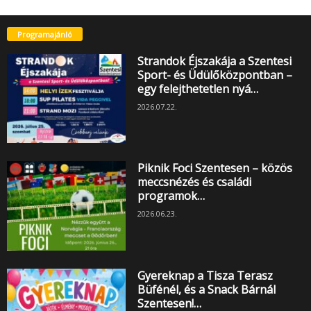
Programajánló
Strandok Éjszakája a Szentesi
Sport- és Üdülőközpontban –
egy felejthetetlen nyá…
2026.07.22.
Piknik Foci Szentesen – közös
meccsnézés és családi
programok…
2026.06.23.
Gyereknap a Tisza Terasz
Büfénél, és a Snack Bárnál
Szentesen!…