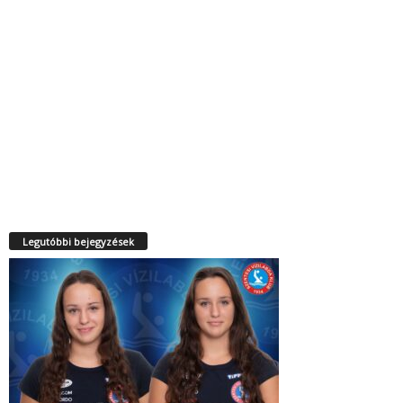
Legutóbbi bejegyzések