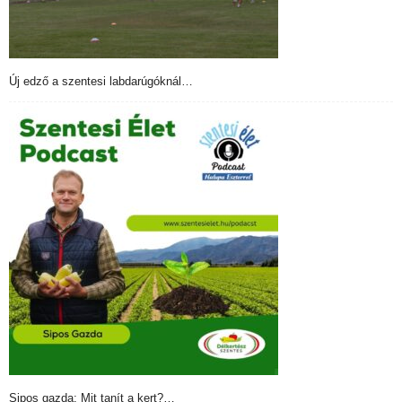
Új edző a szentesi labdarúgóknál…
Sipos gazda: Mit tanít a kert?…