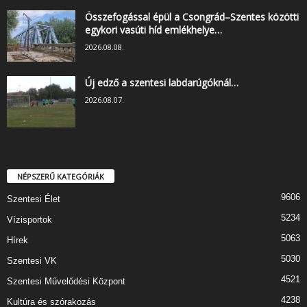
Összefogással épül a Csongrád–Szentes közötti
egykori vasúti híd emlékhelye…
2026.08.08.
Új edző a szentesi labdarúgóknál…
2026.08.07.
NÉPSZERŰ KATEGÓRIÁK
9606
Szentesi Élet
5234
Vízisportok
5063
Hírek
5030
Szentesi VK
4521
Szentesi Művelődési Központ
4238
Kultúra és szórakozás