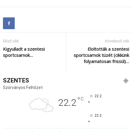
Előző cikk
Következő cikk
Kigyulladt a szentesi
Eloltották a szentesi
sportcsarnok…
sportcsarnok tüzét (cikkünk
folyamatosan frissül)…
SZENTES
Szórványos Felhőzet
22.2
°
C
22.2
°
22.2
°