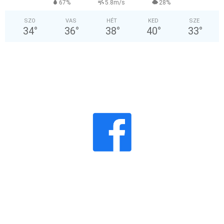
67%
5.8m/s
28%
SZO
VAS
HÉT
KED
SZE
34
°
36
°
38
°
40
°
33
°