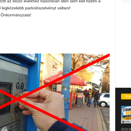
ött az előző évekhez hasonlóan idén sem kell fizetni a
 legközelebb parkolószelvényt váltani!
s Önkormányzata!
Pro
2026.0