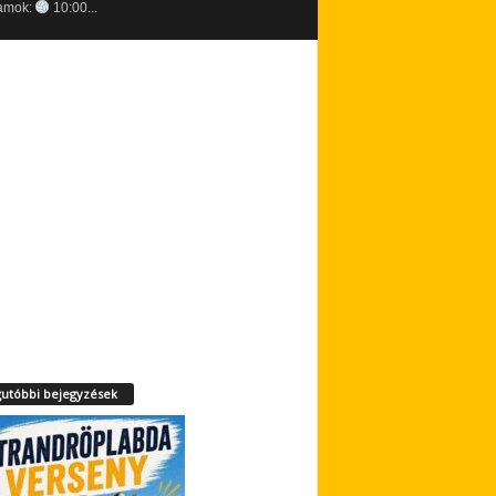
amok:
10:00...
utóbbi bejegyzések