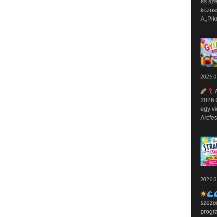
és sz
közös
A „Pik
2026.0
A
2026.0
egy vi
Arcfes
2026.0
szezo
progr