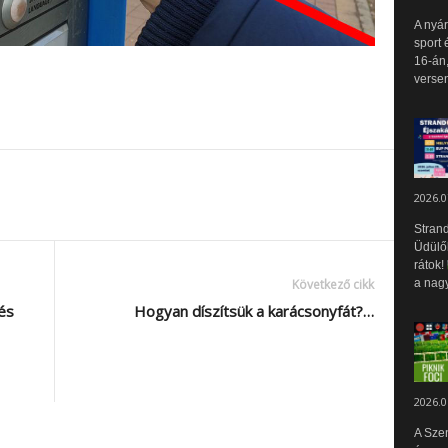
A nyár
sport 
16-án,
versen
2026.0
Strand
Üdülők
rátok!
a nagy
Következő cikk
és
Hogyan díszítsük a karácsonyfát?…
2026.0
A Sze