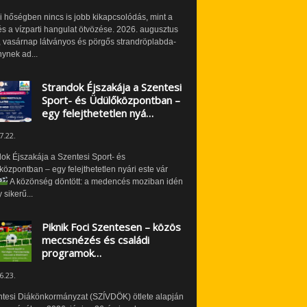
i hőségben nincs is jobb kikapcsolódás, mint a
és a vízparti hangulat ötvözése. 2026. augusztus
 vasárnap látványos és pörgős strandröplabda-
ynek ad...
Strandok Éjszakája a Szentesi
Sport- és Üdülőközpontban –
egy felejthetetlen nyá…
7.22.
ok Éjszakája a Szentesi Sport- és
özpontban – egy felejthetetlen nyári este vár
A közönség döntött: a medencés moziban idén
 sikerű...
Piknik Foci Szentesen – közös
meccsnézés és családi
programok…
6.23.
ntesi Diákönkormányzat (SZÍVDÖK) ötlete alapján