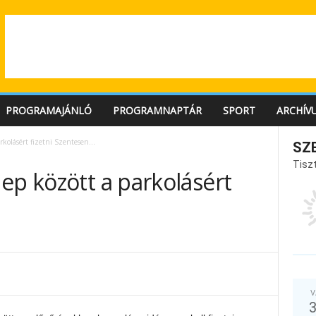
PROGRAMAJÁNLÓ
PROGRAMNAPTÁR
SPORT
ARCHÍV
rkolásért fizetni Szentesen…
SZ
Tiszt
ep között a parkolásért
V