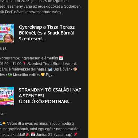
ervezésében 2026. június 26-án izgalmas
ségi esemény várja az érdeklődőket a Gödörben.
nik Foci” névre keresztelt rendezvény...
Gyereknap a Tisza Terasz
Büfénél, és a Snack Bárnál
Szentesen!…
6.16.
 programok ingyenesen elérhetők!
6.20. | 11:00
Szentesi Tisza Strand Várunk
dám, élményekkel teli napra:
Ugrálóvár •
tés •
Mesefilm vetítés
Egy...
STRANDNYITÓ CSALÁDI NAP
A SZENTESI
ÜDÜLŐKÖZPONTBAN!…
6.05.
Végre itt a nyár, és nincs is jobb módja a
n megnyitásának, mint egy egész napos családi
amkavalkáddal!
Június 21. (vasárnap)