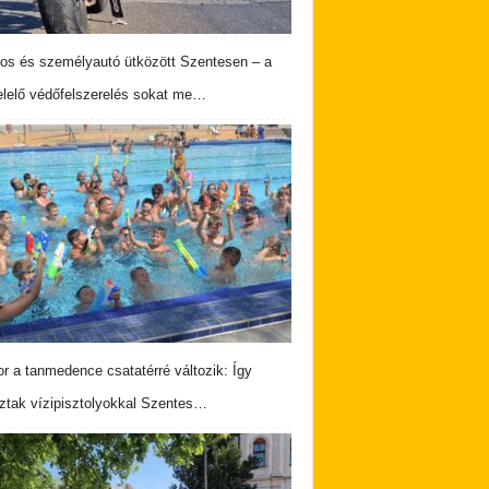
os és személyautó ütközött Szentesen – a
lelő védőfelszerelés sokat me…
r a tanmedence csatatérré változik: Így
ztak vízipisztolyokkal Szentes…