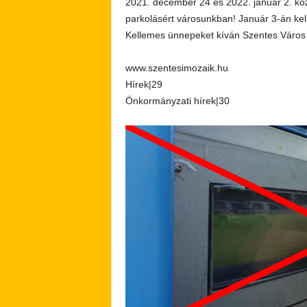
2021. december 24 és 2022. január 2. köz
parkolásért városunkban! Január 3-án kell
Kellemes ünnepeket kíván Szentes Váro
www.szentesimozaik.hu
Hírek|29
Önkormányzati hírek|30