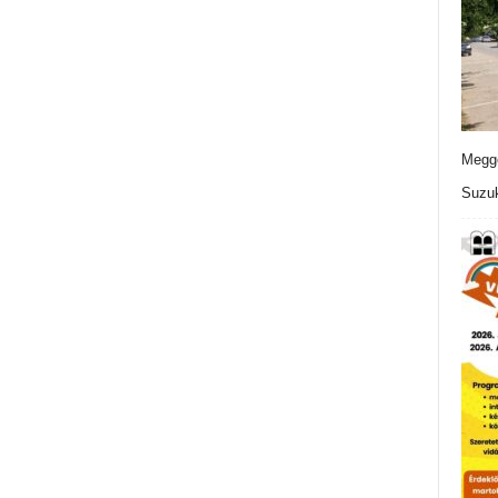
Meggo
Suzuk