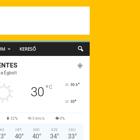
UM
KERESŐ
ENTES
a Égbolt
°
30.6
°
C
30
°
30
32%
3.6m/s
0%
AS
HÉT
KED
SZE
CSÜ
33
°
40
°
40
°
34
°
33
°