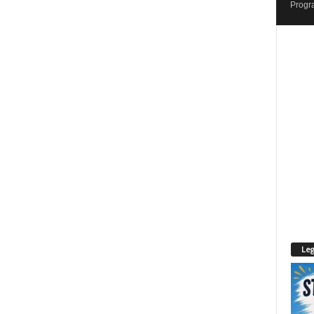
Progr
Leg