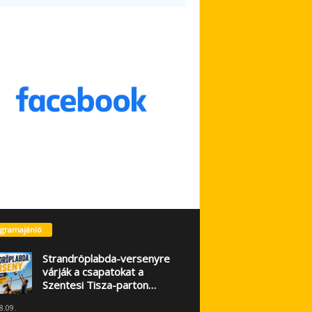
gramajánló
Strandröplabda-versenyre
várják a csapatokat a
Szentesi Tisza-parton…
8.09.