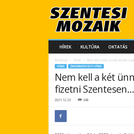
S
z
e
n
t
e
s
HÍREK
KULTÚRA
OKTATÁS
i
M
Kezdőlap
Hírek
Nem kell a két ünnep között a pa
o
HÍREK
ÖNKORMÁNYZATI HÍREK
z
Nem kell a két ünn
a
i
fizetni Szentesen…
k
2021.12.23.
548