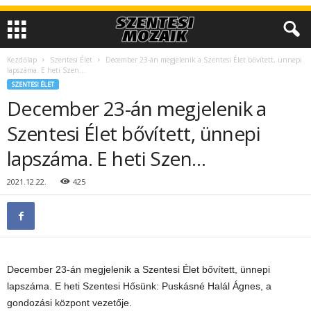
Kezdőlap
Szentesi Élet
December 23-án megjelenik a Szentesi Élet bővített, ünnepi
lapszáma. E heti Szen…
SZENTESI ÉLET
December 23-án megjelenik a
Szentesi Élet bővített, ünnepi
lapszáma. E heti Szen…
2021.12.22.
425
December 23-án megjelenik a Szentesi Élet bővített, ünnepi
lapszáma. E heti Szentesi Hősünk: Puskásné Halál Ágnes, a
gondozási központ vezetője.