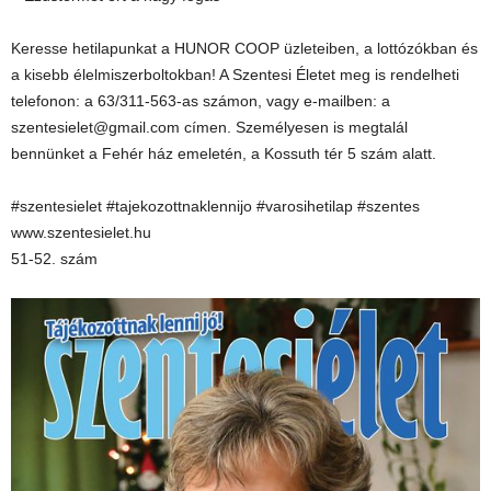
Keresse hetilapunkat a HUNOR COOP üzleteiben, a lottózókban és
a kisebb élelmiszerboltokban! A Szentesi Életet meg is rendelheti
telefonon: a 63/311-563-as számon, vagy e-mailben: a
szentesielet@gmail.com címen. Személyesen is megtalál
bennünket a Fehér ház emeletén, a Kossuth tér 5 szám alatt.
#szentesielet #tajekozottnaklennijo #varosihetilap #szentes
www.szentesielet.hu
51-52. szám