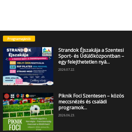
Programajánló
Strandok Éjszakája a Szentesi
Sport- és Üdülőközpontban –
egy felejthetetlen nyá…
2026.07.22.
Piknik Foci Szentesen – közös
meccsnézés és családi
programok…
2026.06.23.