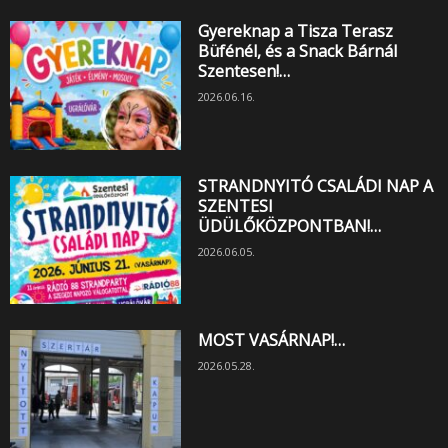
Gyereknap a Tisza Terasz
Büfénél, és a Snack Bárnál
Szentesen!…
2026.06.16.
STRANDNYITÓ CSALÁDI NAP A
SZENTESI
ÜDÜLŐKÖZPONTBAN!…
2026.06.05.
MOST VASÁRNAP!…
2026.05.28.