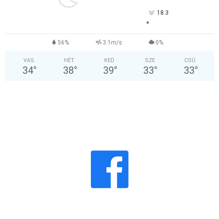
18.3
°
56%
3.1m/s
0%
VAS
HÉT
KED
SZE
CSÜ
34
°
38
°
39
°
33
°
33
°