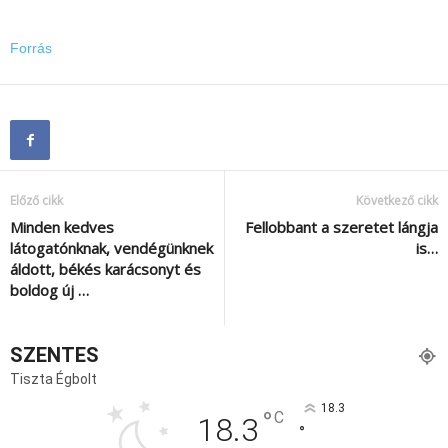
Forrás
Előző cikk
Következő cikk
Minden kedves
Fellobbant a szeretet lángja
látogatónknak, vendégünknek
is…
áldott, békés karácsonyt és
boldog új …
SZENTES
Tiszta Égbolt
18.3
°
C
18.3
°