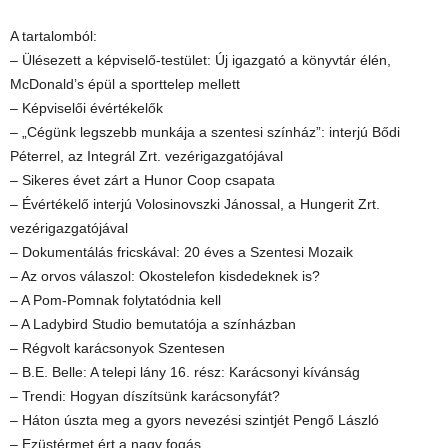
A tartalomból:
– Ülésezett a képviselő-testület: Új igazgató a könyvtár élén,
McDonald’s épül a sporttelep mellett
– Képviselői évértékelők
– „Cégünk legszebb munkája a szentesi színház”: interjú Bődi
Péterrel, az Integrál Zrt. vezérigazgatójával
– Sikeres évet zárt a Hunor Coop csapata
– Évértékelő interjú Volosinovszki Jánossal, a Hungerit Zrt.
vezérigazgatójával
– Dokumentálás fricskával: 20 éves a Szentesi Mozaik
– Az orvos válaszol: Okostelefon kisdedeknek is?
– A Pom-Pomnak folytatódnia kell
– A Ladybird Studio bemutatója a színházban
– Régvolt karácsonyok Szentesen
– B.E. Belle: A telepi lány 16. rész: Karácsonyi kívánság
– Trendi: Hogyan díszítsünk karácsonyfát?
– Háton úszta meg a gyors nevezési szintjét Pengő László
– Ezüstérmet ért a nagy fogás