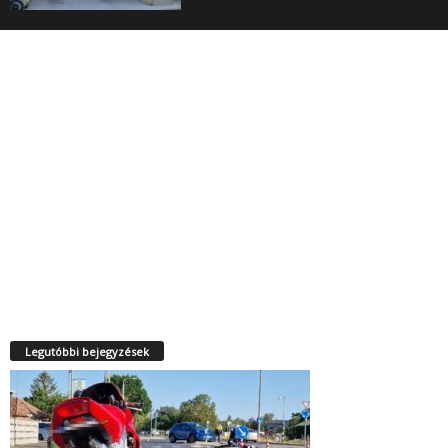
Legutóbbi bejegyzések