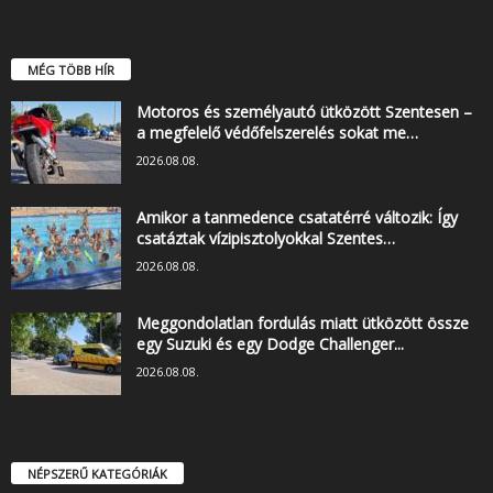
MÉG TÖBB HÍR
Motoros és személyautó ütközött Szentesen –
a megfelelő védőfelszerelés sokat me…
2026.08.08.
Amikor a tanmedence csatatérré változik: Így
csatáztak vízipisztolyokkal Szentes…
2026.08.08.
Meggondolatlan fordulás miatt ütközött össze
egy Suzuki és egy Dodge Challenger...
2026.08.08.
NÉPSZERŰ KATEGÓRIÁK