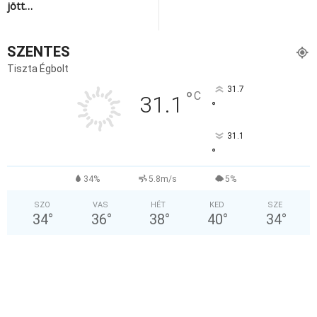
jött…
SZENTES
Tiszta Égbolt
31.7
°
C
31.1
°
31.1
°
34%
5.8m/s
5%
SZO
VAS
HÉT
KED
SZE
34
°
36
°
38
°
40
°
34
°