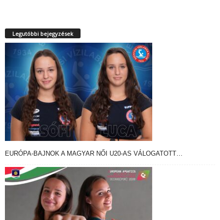
Legutóbbi bejegyzések
EURÓPA-BAJNOK A MAGYAR NŐI U20-AS VÁLOGATOTT…