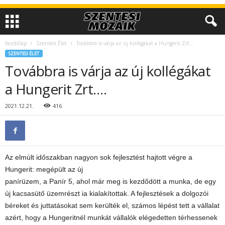
Kezdőlap
Szentesi Élet
Továbbra is várja az új kollégákat a Hungerit Zrt….
SZENTESI ÉLET
Továbbra is várja az új kollégákat
a Hungerit Zrt….
2021.12.21.
416
Az elmúlt időszakban nagyon sok fejlesztést hajtott végre a
Hungerit: megépült az új
panírüzem, a Panír 5, ahol már meg is kezdődött a munka, de egy
új kacsasütő üzemrészt ia kialakítottak. A fejlesztések a dolgozói
béreket és juttatásokat sem kerülték el, számos lépést tett a vállalat
azért, hogy a Hungeritnél munkát vállalók elégedetten térhessenek