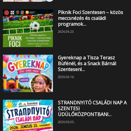
Piknik Foci Szentesen – közös
meccsnézés és családi
programok…
2026.06.23.
Gyereknap a Tisza Terasz
Büfénél, és a Snack Bárnál
Szentesen!…
2026.06.16.
STRANDNYITÓ CSALÁDI NAP A
SZENTESI
ÜDÜLŐKÖZPONTBAN!…
2026.06.05.