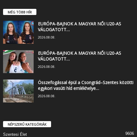
MÉG TÖBB HÍR
EURÓPA-BAJNOK A MAGYAR NŐI U20-AS
VÁLOGATOTT…
2026.08.08.
EURÓPA-BAJNOK A MAGYAR NŐI U20-AS
VÁLOGATOTT…
2026.08.08.
Összefogással épül a Csongrád–Szentes közötti
egykori vasúti híd emlékhelye…
2026.08.08.
NÉPSZERŰ KATEGÓRIÁK
9606
Szentesi Élet