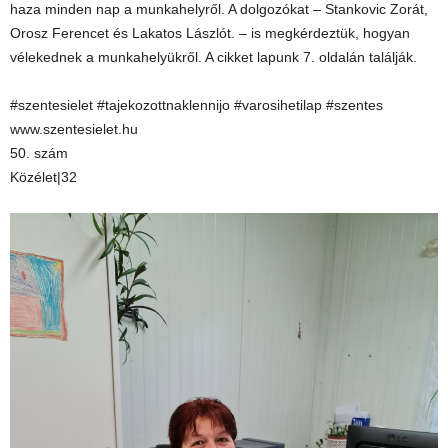
haza minden nap a munkahelyről. A dolgozókat – Stankovic Zorát,
Orosz Ferencet és Lakatos Lászlót. – is megkérdeztük, hogyan
vélekednek a munkahelyükről. A cikket lapunk 7. oldalán találják.
#szentesielet #tajekozottnaklennijo #varosihetilap #szentes
www.szentesielet.hu
50. szám
Közélet|32