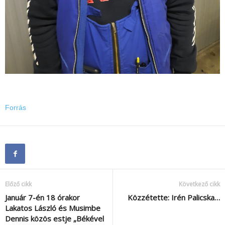
Forrás
Előző cikk
Következő cikk
Január 7-én 18 órakor
Közzétette: Irén Palicska…
Lakatos László és Musimbe
Dennis közös estje „Békével