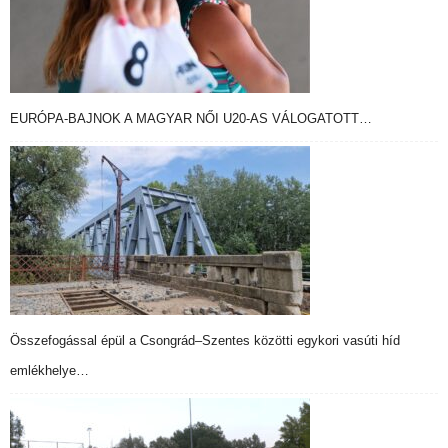
EURÓPA-BAJNOK A MAGYAR NŐI U20-AS VÁLOGATOTT…
Összefogással épül a Csongrád–Szentes közötti egykori vasúti híd
emlékhelye…