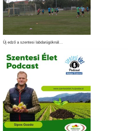
Új edző a szentesi labdarúgóknál…