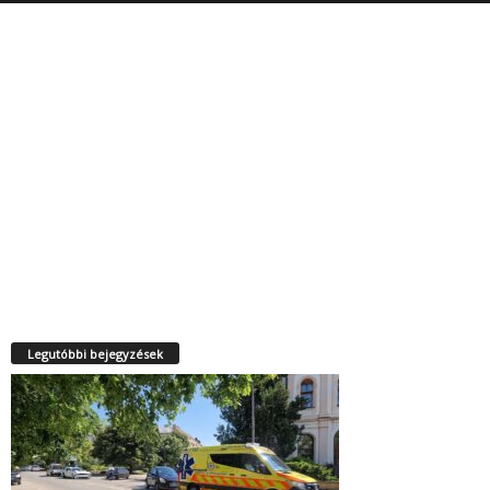
Legutóbbi bejegyzések