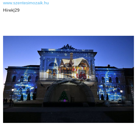
www.szentesimozaik.hu
Hírek|29