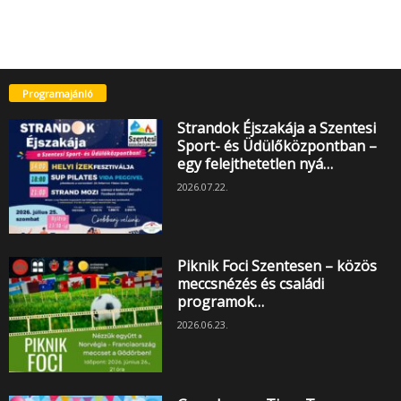
Programajánló
Strandok Éjszakája a Szentesi
Sport- és Üdülőközpontban –
egy felejthetetlen nyá…
2026.07.22.
Piknik Foci Szentesen – közös
meccsnézés és családi
programok…
2026.06.23.