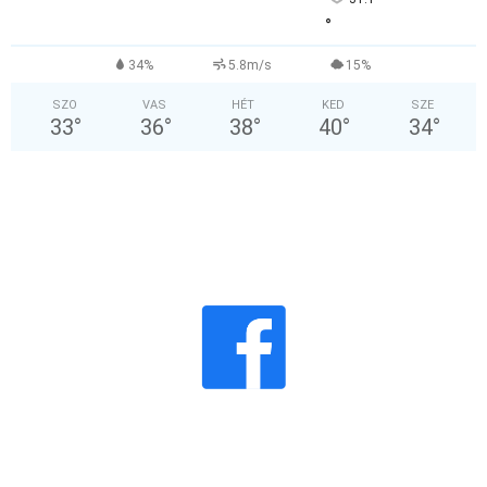
°
34%
5.8m/s
15%
SZO
VAS
HÉT
KED
SZE
33
°
36
°
38
°
40
°
34
°