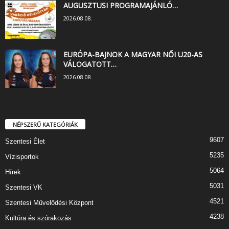
AUGUSZTUSI PROGRAMAJÁNLÓ…
2026.08.08.
EURÓPA-BAJNOK A MAGYAR NŐI U20-AS
VÁLOGATOTT…
2026.08.08.
NÉPSZERŰ KATEGÓRIÁK
9607
Szentesi Élet
5235
Vízisportok
5064
Hírek
5031
Szentesi VK
4521
Szentesi Művelődési Központ
4238
Kultúra és szórakozás