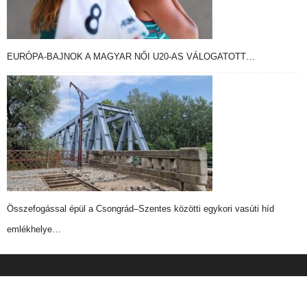
EURÓPA-BAJNOK A MAGYAR NŐI U20-AS VÁLOGATOTT…
Összefogással épül a Csongrád–Szentes közötti egykori vasúti híd
emlékhelye…