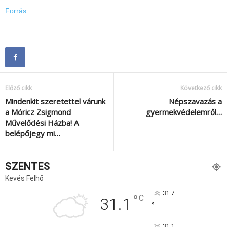
Forrás
Előző cikk
Következő cikk
Mindenkit szeretettel várunk
Népszavazás a
a Móricz Zsigmond
gyermekvédelemről…
Művelődési Házba! A
belépőjegy mi…
SZENTES
Kevés Felhő
31.7
°
C
31.1
°
31.1