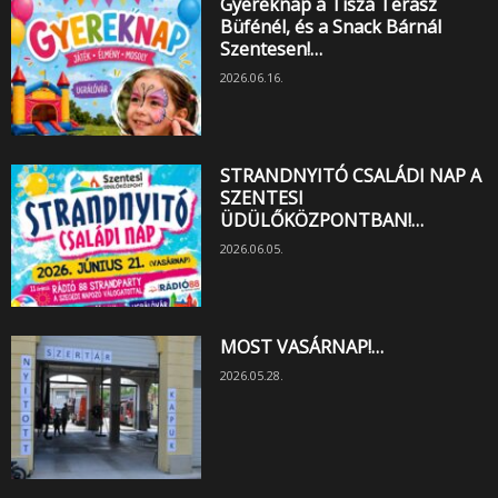
Gyereknap a Tisza Terasz
Büfénél, és a Snack Bárnál
Szentesen!…
2026.06.16.
STRANDNYITÓ CSALÁDI NAP A
SZENTESI
ÜDÜLŐKÖZPONTBAN!…
2026.06.05.
MOST VASÁRNAP!…
2026.05.28.