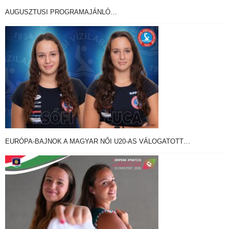
AUGUSZTUSI PROGRAMAJÁNLÓ…
EURÓPA-BAJNOK A MAGYAR NŐI U20-AS VÁLOGATOTT…