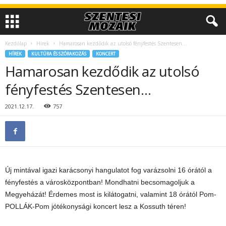
Kezdőlap
Hírek
Hamarosan kezdődik az utolsó fényfestés Szentesen…
HÍREK
KULTÚRA ÉS SZÓRAKOZÁS
KONCERT
Hamarosan kezdődik az utolsó
fényfestés Szentesen…
2021.12.17.
757
Új mintával igazi karácsonyi hangulatot fog varázsolni 16 órától a
fényfestés a városközpontban! Mondhatni becsomagoljuk a
Megyeházát! Érdemes most is kilátogatni, valamint 18 órától Pom-
POLLÁK-Pom jótékonysági koncert lesz a Kossuth téren!