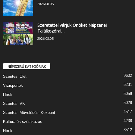
2026.08.05.
Szeretettel várjuk Önöket Népzenei
Találkozóra!…
2026.08.05.
NÉPSZERŰ KATEGÓRIÁK
9602
Szentesi Élet
5231
Vízisportok
5059
Hírek
5028
Szentesi VK
4517
Szentesi Művelődési Központ
4238
Kultúra és szórakozás
3512
Hírek