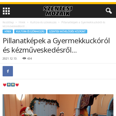
Kezdőlap
Hírek
Kultúra és szórakozás
Pillanatképek a Gyermekkuckóról és
kézműveskedésről…
HÍREK
KULTÚRA ÉS SZÓRAKOZÁS
SZENTESI MŰVELŐDÉSI KÖZPONT
Pillanatképek a Gyermekkuckóról
és kézműveskedésről…
2021.12.13.
434