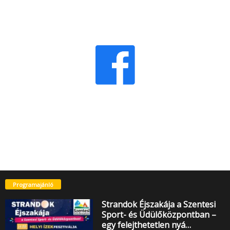
Programajánló
Strandok Éjszakája a Szentesi
Sport- és Üdülőközpontban –
egy felejthetetlen nyá…