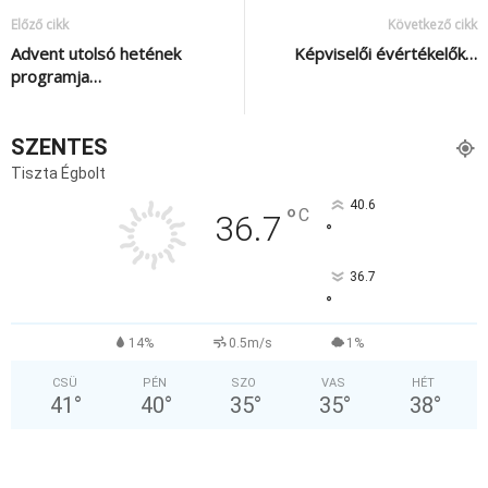
Előző cikk
Következő cikk
Advent utolsó hetének
Képviselői évértékelők…
programja…
SZENTES
Tiszta Égbolt
40.6
°
C
36.7
°
36.7
°
14%
0.5m/s
1%
CSÜ
PÉN
SZO
VAS
HÉT
41
°
40
°
35
°
35
°
38
°