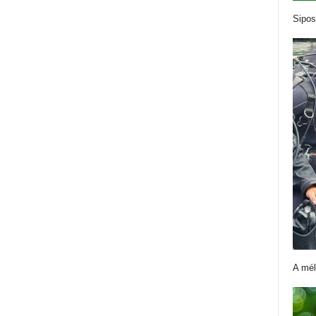
Sipos
A mél