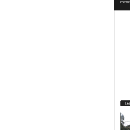
esemén
Leg