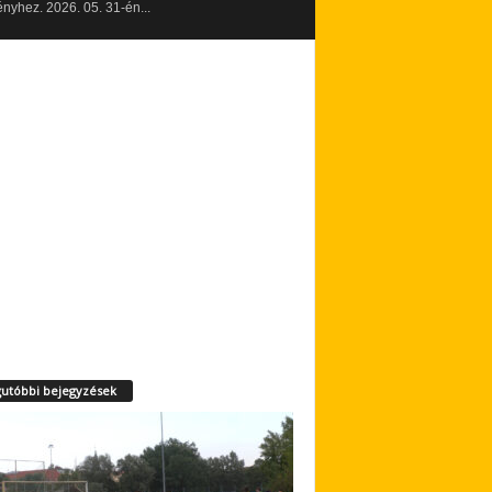
yhez. 2026. 05. 31-én...
utóbbi bejegyzések