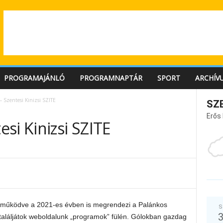
PROGRAMAJÁNLÓ
PROGRAMNAPTÁR
SPORT
ARCHÍV
 Szentesi Kinizsi SZITE
SZ
Erős
si Kinizsi SZITE
ttműködve a 2021-es évben is megrendezi a Palánkos
S
találjátok weboldalunk „programok” fülén. Gólokban gazdag