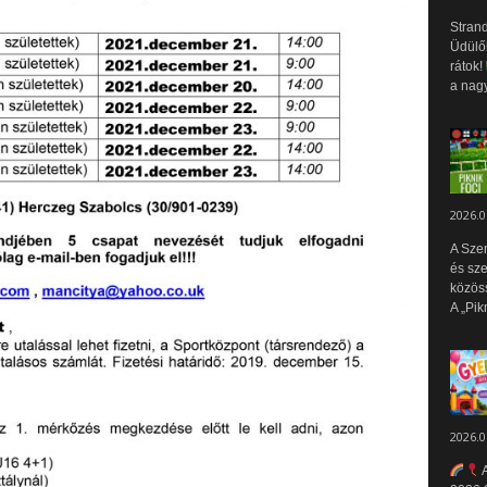
Strand
Üdülők
rátok!
a nagy
2026.0
A Sze
és sz
közös
A „Pik
2026.0
A