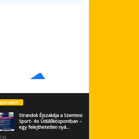
gramajánló
Strandok Éjszakája a Szentesi
Sport- és Üdülőközpontban –
egy felejthetetlen nyá…
7.22.