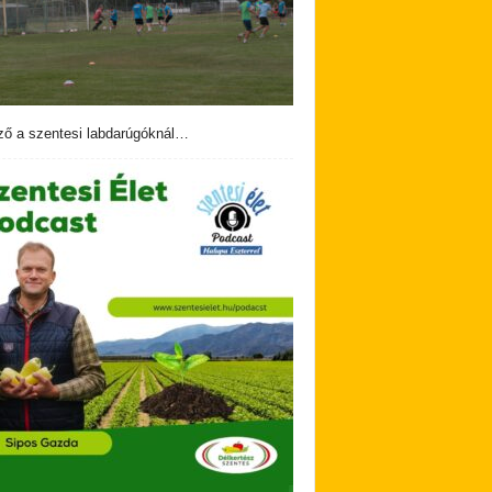
ző a szentesi labdarúgóknál…