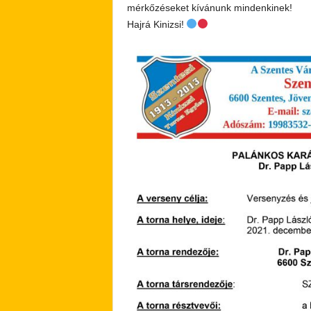
mérkőzéseket kívánunk mindenkinek!
Hajrá Kinizsi!