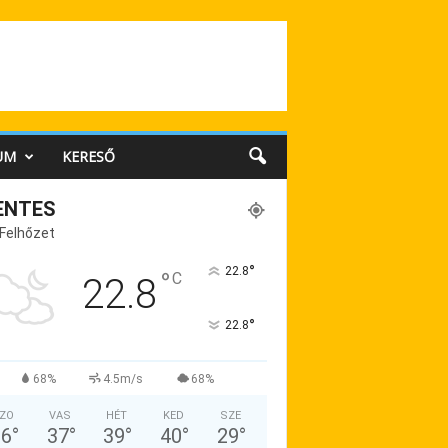
UM
KERESŐ
ENTES
 Felhőzet
°
22.8
°
C
22.8
°
22.8
68%
4.5m/s
68%
ZO
VAS
HÉT
KED
SZE
36
°
37
°
39
°
40
°
29
°