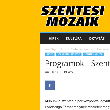
S
z
e
n
t
e
s
HÍREK
KULTÚRA
OKTATÁS
i
M
Kezdőlap
Sport
Szabadtéri sportok
Programok –
o
SPORT
SZABADTÉRI SPORTOK
SZENTESI KINIZSI
z
Programok – Szente
a
i
k
2021.12.12.
405
Klubunk a szentesi Sportközponttal együ
Labdarúgó Tornát melynek részleteit meg