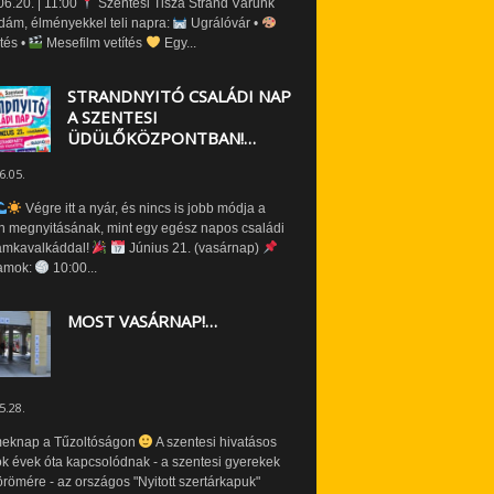
6.20. | 11:00
Szentesi Tisza Strand Várunk
dám, élményekkel teli napra:
Ugrálóvár •
tés •
Mesefilm vetítés
Egy...
STRANDNYITÓ CSALÁDI NAP
A SZENTESI
ÜDÜLŐKÖZPONTBAN!…
6.05.
Végre itt a nyár, és nincs is jobb módja a
n megnyitásának, mint egy egész napos családi
amkavalkáddal!
Június 21. (vasárnap)
amok:
10:00...
MOST VASÁRNAP!…
5.28.
eknap a Tűzoltóságon
A szentesi hivatásos
ók évek óta kapcsolódnak - a szentesi gyerekek
römére - az országos "Nyitott szertárkapuk"