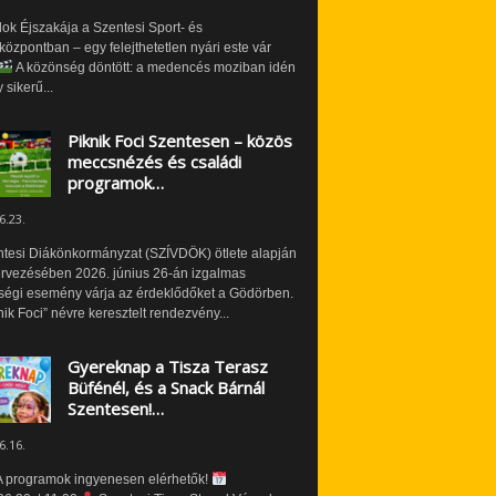
ok Éjszakája a Szentesi Sport- és
özpontban – egy felejthetetlen nyári este vár
A közönség döntött: a medencés moziban idén
 sikerű...
Piknik Foci Szentesen – közös
meccsnézés és családi
programok…
6.23.
ntesi Diákönkormányzat (SZÍVDÖK) ötlete alapján
ervezésében 2026. június 26-án izgalmas
ségi esemény várja az érdeklődőket a Gödörben.
nik Foci” névre keresztelt rendezvény...
Gyereknap a Tisza Terasz
Büfénél, és a Snack Bárnál
Szentesen!…
6.16.
 programok ingyenesen elérhetők!