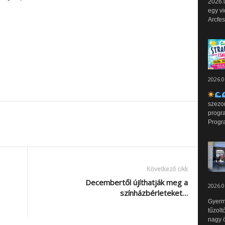
2026.0
egy vi
Arcfes
2026.0
szezo
progr
Progr
Következő cikk
Decembertől újíthatják meg a
2026.0
színházbérleteket…
Gyerm
tűzolt
nagy ö