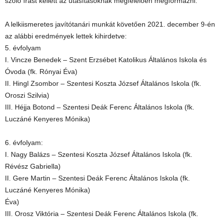
szóló írást kellett az utasításoknak megfelelően megformázni.
A lelkiismeretes javítótanári munkát követően 2021. december 9-én
az alábbi eredmények lettek kihirdetve:
5. évfolyam
I. Vincze Benedek – Szent Erzsébet Katolikus Általános Iskola és
Óvoda (fk. Rónyai Éva)
II. Hingl Zsombor – Szentesi Koszta József Általános Iskola (fk.
Oroszi Szilvia)
III. Héjja Botond – Szentesi Deák Ferenc Általános Iskola (fk.
Luczáné Kenyeres Mónika)
6. évfolyam:
I. Nagy Balázs – Szentesi Koszta József Általános Iskola (fk.
Révész Gabriella)
II. Gere Martin – Szentesi Deák Ferenc Általános Iskola (fk.
Luczáné Kenyeres Mónika)
Éva)
III. Orosz Viktória – Szentesi Deák Ferenc Általános Iskola (fk.