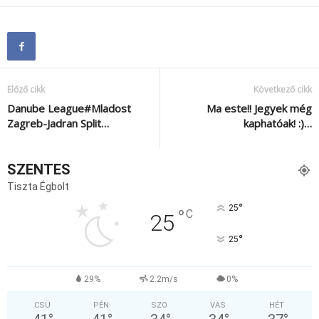
Előző cikk
Következő cikk
Danube League#Mladost
Ma este!! Jegyek még
Zagreb-Jadran Split…
kaphatóak! :)…
SZENTES
Tiszta Égbolt
°
25
°
C
25
°
25
29%
2.2m/s
0%
CSÜ
PÉN
SZO
VAS
HÉT