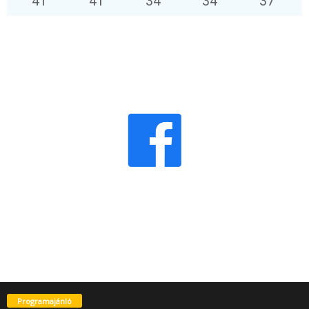
41
°
41
°
34
°
34
°
37
°
Programajánló