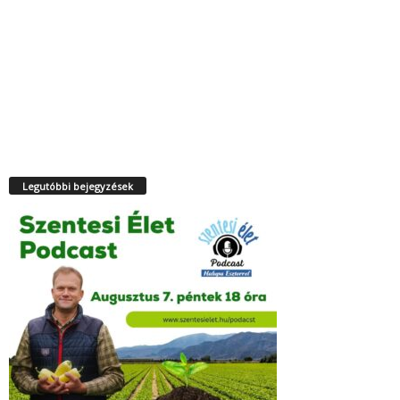
Legutóbbi bejegyzések