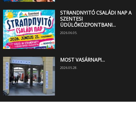
STRANDNYITÓ CSALÁDI NAP A
SZENTESI
ÜDÜLŐKÖZPONTBAN!…
2026.06.05.
MOST VASÁRNAP!…
2026.05.28.