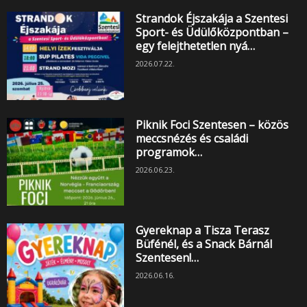
Strandok Éjszakája a Szentesi
Sport- és Üdülőközpontban –
egy felejthetetlen nyá…
2026.07.22.
Piknik Foci Szentesen – közös
meccsnézés és családi
programok…
2026.06.23.
Gyereknap a Tisza Terasz
Büfénél, és a Snack Bárnál
Szentesen!…
2026.06.16.