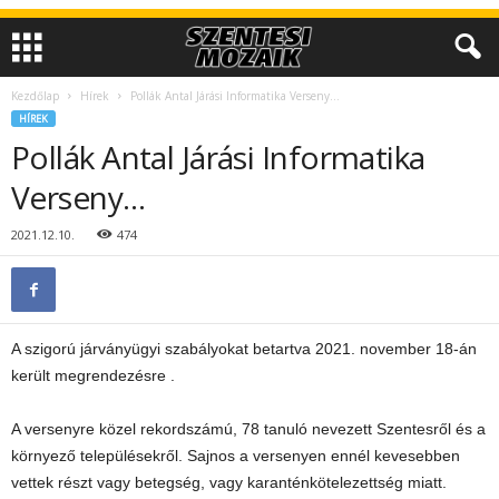
Kezdőlap
Hírek
Pollák Antal Járási Informatika Verseny…
HÍREK
Pollák Antal Járási Informatika
Verseny…
2021.12.10.
474
A szigorú járványügyi szabályokat betartva 2021. november 18-án
került megrendezésre .
A versenyre közel rekordszámú, 78 tanuló nevezett Szentesről és a
környező településekről. Sajnos a versenyen ennél kevesebben
vettek részt vagy betegség, vagy karanténkötelezettség miatt.