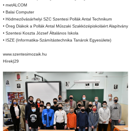
• metALCOM
• Balai Computer
• Hódmezővásárhelyi SZC Szentesi Pollák Antal Technikum
• Öreg Diákok a Pollák Antal Műszaki Szakközépiskoláért Alapítvány
• Szentesi Koszta József Általános Iskola
• ISZE (Informatika-Számítástechnika Tanárok Egyesülete)
www.szentesimozaik.hu
Hírek|29