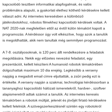
kapcsolódó tesztben informatikai alapfogalmak, és valós
problémákra alapuló, a gyakorlati élethez köthető kérdésekre kellett
választ adni. Az internetes keresésben a különböző
játékrobotokhoz, robotos filmekhez kapcsolódó kérdések voltak. A
NAT 2020-nak megfelelően ettől az évtől külön témakört kapott a
programozás. A kérdéssor úgy volt elkészítve, hogy azok a tanulók
is megoldhatták, akik nem tanultak még semmilyen programozást.
A 7-8. osztályosoknak, is 120 perc állt rendelkezésre a feladatok
megoldására. Nekik egy előzetes nevezési feladatot, egy
prezentációt, kellett készíteni A humanoid robotok témakörében
dolgozhattak maximum 10 dia erejéig. Legkésőbb a verseny
napjáig a megadott email címre eljuttatták, a zsűri pedig ezt is
értékelte. A verseny napján a szakmai, technológiai kérdéssorban a
tananyaghoz kapcsolódó hálózati ismeretekről, hardver-, szoftver
alapismeretről adtak számot a tanulók. Az internetes keresés
témakörben a robotok múltját, jelenét és jövőjét firtató kérdésekre
kellett felelniük. A szövegszerkesztésnél szintén egy robotokról