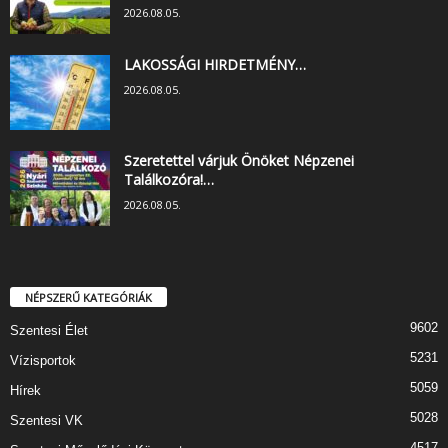
2026.08.05.
LAKOSSÁGI HIRDETMÉNY…
2026.08.05.
Szeretettel várjuk Önöket Népzenei
Találkozóra!…
2026.08.05.
NÉPSZERŰ KATEGÓRIÁK
9602
Szentesi Élet
5231
Vízisportok
5059
Hírek
5028
Szentesi VK
4517