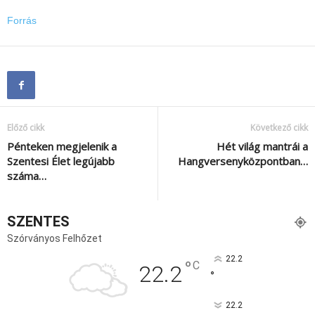
Forrás
Előző cikk
Következő cikk
Pénteken megjelenik a
Hét világ mantrái a
Szentesi Élet legújabb
Hangversenyközpontban…
száma…
SZENTES
Szórványos Felhőzet
22.2
°
C
22.2
°
22.2