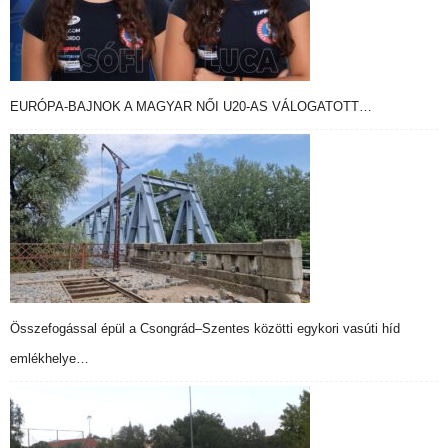
EURÓPA-BAJNOK A MAGYAR NŐI U20-AS VÁLOGATOTT…
Összefogással épül a Csongrád–Szentes közötti egykori vasúti híd
emlékhelye…