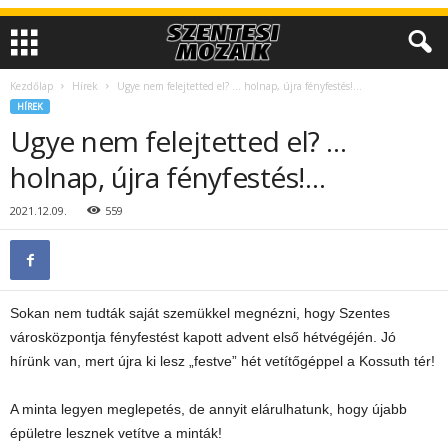
Kezdőlap
Hírek
Ugye nem felejtetted el? … holnap, újra fényfestés!…
HÍREK
Ugye nem felejtetted el? …
holnap, újra fényfestés!…
2021.12.09.
559
Sokan nem tudták saját szemükkel megnézni, hogy Szentes
városközpontja fényfestést kapott advent első hétvégéjén. Jó
hírünk van, mert újra ki lesz „festve” hét vetítőgéppel a Kossuth tér!
A minta legyen meglepetés, de annyit elárulhatunk, hogy újabb
épületre lesznek vetítve a minták!