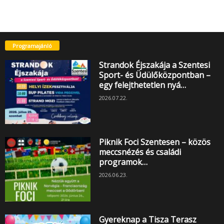
Programajánló
Strandok Éjszakája a Szentesi
Sport- és Üdülőközpontban –
egy felejthetetlen nyá…
2026.07.22.
Piknik Foci Szentesen – közös
meccsnézés és családi
programok…
2026.06.23.
Gyereknap a Tisza Terasz