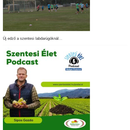
Új edző a szentesi labdarúgóknál…