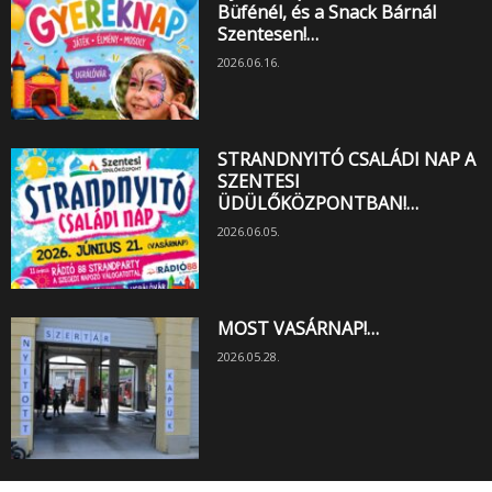
Büfénél, és a Snack Bárnál
Szentesen!…
2026.06.16.
STRANDNYITÓ CSALÁDI NAP A
SZENTESI
ÜDÜLŐKÖZPONTBAN!…
2026.06.05.
MOST VASÁRNAP!…
2026.05.28.