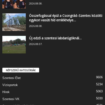
2026.08.08.
Összefogással épül a Csongrád–Szentes közötti
egykori vasúti híd emlékhelye…
2026.08.08.
Új edző a szentesi labdarúgóknál…
2026.08.07.
NÉPSZERŰ KATEGÓRIÁK
9606
Szentesi Élet
5234
Vízisportok
5063
Hírek
5030
Szentesi VK