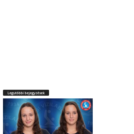
Legutóbbi bejegyzések