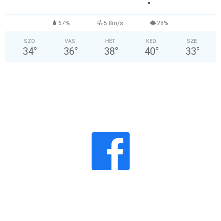
°
67%
5.8m/s
28%
SZO
VAS
HÉT
KED
SZE
34
°
36
°
38
°
40
°
33
°