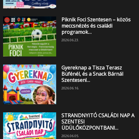
Piknik Foci Szentesen – közös
meccsnézés és családi
programok…
2026.06.23.
Gyereknap a Tisza Terasz
Büfénél, és a Snack Bárnál
Szentesen!…
2026.06.16.
STRANDNYITÓ CSALÁDI NAP A
SZENTESI
ÜDÜLŐKÖZPONTBAN!…
2026.06.05.