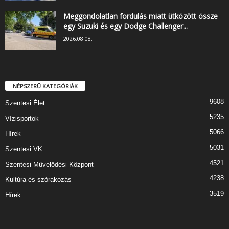
Meggondolatlan fordulás miatt ütközött össze
egy Suzuki és egy Dodge Challenger...
2026.08.08.
NÉPSZERŰ KATEGÓRIÁK
9608
Szentesi Élet
5235
Vízisportok
5066
Hírek
5031
Szentesi VK
4521
Szentesi Művelődési Központ
4238
Kultúra és szórakozás
3519
Hírek