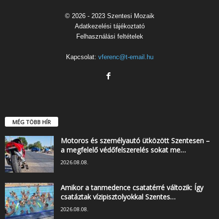
© 2026 - 2023 Szentesi Mozaik
Adatkezelési tájékoztató
Felhasználási feltételek
Kapcsolat:
vferenc@t-email.hu
MÉG TÖBB HÍR
Motoros és személyautó ütközött Szentesen –
a megfelelő védőfelszerelés sokat me…
2026.08.08.
Amikor a tanmedence csatatérré változik: Így
csatáztak vízipisztolyokkal Szentes…
2026.08.08.