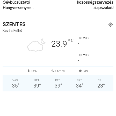
Óévbúcsúztató
közösségszervezés
Hangversenyre…
alapszakot!
SZENTES
Kevés Felhő
23.9
°
C
23.9
°
23.9
°
36%
3.6m/s
13%
VAS
HÉT
KED
SZE
CSÜ
35
°
39
°
39
°
34
°
23
°