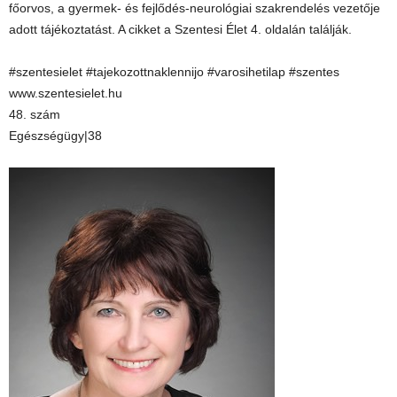
főorvos, a gyermek- és fejlődés-neurológiai szakrendelés vezetője
adott tájékoztatást. A cikket a Szentesi Élet 4. oldalán találják.
#szentesielet #tajekozottnaklennijo #varosihetilap #szentes
www.szentesielet.hu
48. szám
Egészségügy|38