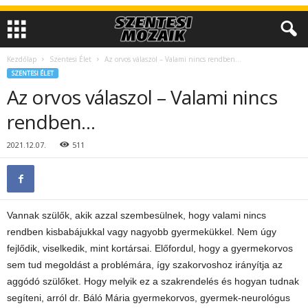
Kezdőlap
Szentesi Élet
Az orvos válaszol – Valami nincs rendben…
SZENTESI ÉLET
Az orvos válaszol – Valami nincs
rendben…
2021.12.07.
511
Vannak szülők, akik azzal szembesülnek, hogy valami nincs
rendben kisbabájukkal vagy nagyobb gyermekükkel. Nem úgy
fejlődik, viselkedik, mint kortársai. Előfordul, hogy a gyermekorvos
sem tud megoldást a problémára, így szakorvoshoz irányítja az
aggódó szülőket. Hogy melyik ez a szakrendelés és hogyan tudnak
segíteni, arról dr. Báló Mária gyermekorvos, gyermek-neurológus