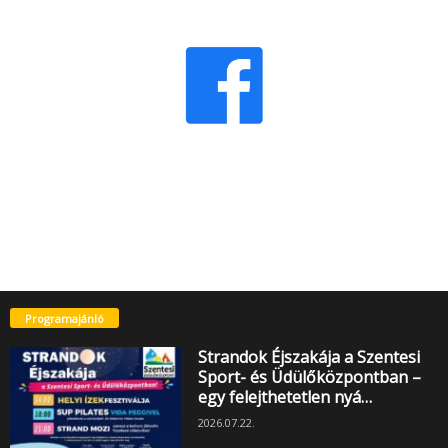
Programajánló
Strandok Éjszakája a Szentesi
Sport- és Üdülőközpontban –
egy felejthetetlen nyá…
2026.07.22.