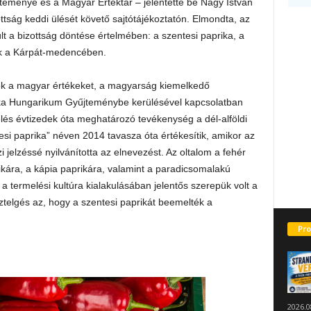
eménye és a Magyar Értéktár – jelentette be Nagy István
tság keddi ülését követő sajtótájékoztatón. Elmondta, az
t a bizottság döntése értelmében: a szentesi paprika, a
ák a Kárpát-medencében.
ok a magyar értékeket, a magyarság kiemelkedő
prika Hungarikum Gyűjteménybe kerülésével kapcsolatban
lés évtizedek óta meghatározó tevékenység a dél-alföldi
si paprika” néven 2014 tavasza óta értékesítik, amikor az
zi jelzéssé nyilvánította az elnevezést. Az oltalom a fehér
rikára, a kápia paprikára, valamint a paradicsomalakú
: a termelési kultúra kialakulásában jelentős szerepük volt a
sztelgés az, hogy a szentesi paprikát beemelték a
Pro
2026.0