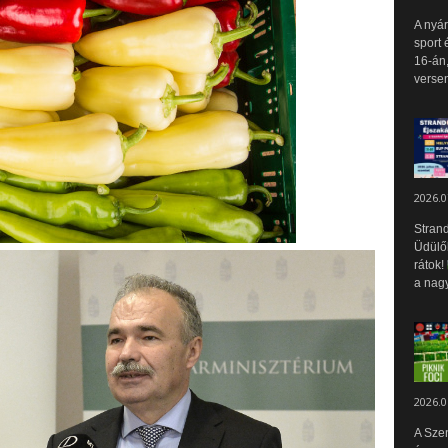
A nyár
sport 
16-án,
versen
2026.0
Strand
Üdülők
rátok!
a nagy
2026.0
A Sze