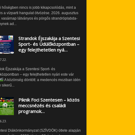
i hőségben nincs is jobb kikapcsolódás, mint a
és a vízparti hangulat ötvözése. 2026. augusztus
 vasárnap látványos és pörgős strandröplabda-
ynek ad...
Strandok Éjszakája a Szentesi
Sport- és Üdülőközpontban –
egy felejthetetlen nyá…
7.22.
ok Éjszakája a Szentesi Sport- és
özpontban – egy felejthetetlen nyári este vár
A közönség döntött: a medencés moziban idén
 sikerű...
Piknik Foci Szentesen – közös
meccsnézés és családi
programok…
6.23.
ntesi Diákönkormányzat (SZÍVDÖK) ötlete alapján