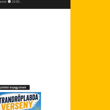
amok:
10:00...
utóbbi bejegyzések