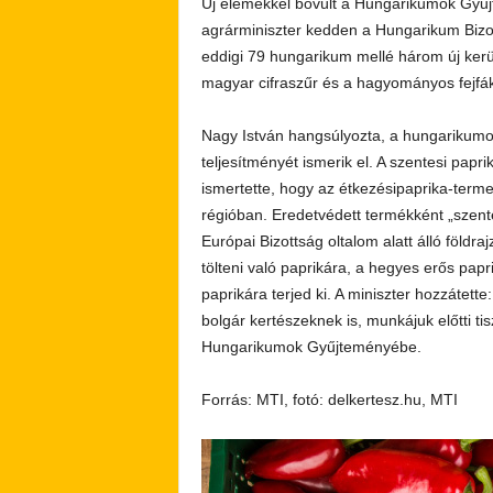
Új elemekkel bővült a Hungarikumok Gyűjt
agrárminiszter kedden a Hungarikum Bizot
eddigi 79 hungarikum mellé három új kerül
magyar cifraszűr és a hagyományos fejf
Nagy István hangsúlyozta, a hungarikum
teljesítményét ismerik el. A szentesi pa
ismertette, hogy az étkezésipaprika-terme
régióban. Eredetvédett termékként „szente
Európai Bizottság oltalom alatt álló földraj
tölteni való paprikára, a hegyes erős pap
paprikára terjed ki. A miniszter hozzátette
bolgár kertészeknek is, munkájuk előtti ti
Hungarikumok Gyűjteményébe.
Forrás: MTI, fotó: delkertesz.hu, MTI