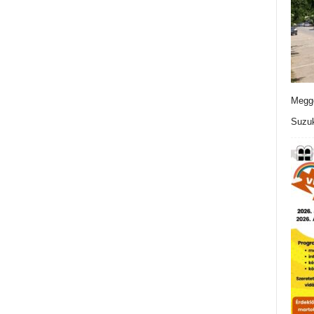
Meggo
Suzuk