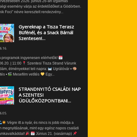
ervezésében 2026. június 26-án izgalmas
ségi esemény várja az érdeklődőket a Gödörben.
nik Foci” névre keresztelt rendezvény...
Gyereknap a Tisza Terasz
Büfénél, és a Snack Bárnál
Szentesen!…
6.16.
 programok ingyenesen elérhetők!
6.20. | 11:00
Szentesi Tisza Strand Várunk
dám, élményekkel teli napra:
Ugrálóvár •
tés •
Mesefilm vetítés
Egy...
STRANDNYITÓ CSALÁDI NAP
A SZENTESI
ÜDÜLŐKÖZPONTBAN!…
6.05.
Végre itt a nyár, és nincs is jobb módja a
n megnyitásának, mint egy egész napos családi
amkavalkáddal!
Június 21. (vasárnap)