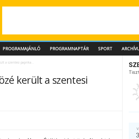
PROGRAMAJÁNLÓ
PROGRAMNAPTÁR
SPORT
ARCHÍV
lt a szentesi paprika…
SZ
Tiszt
zé került a szentesi
V