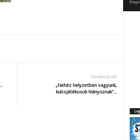
Progr
Következő cikk
…
„Nehéz helyzetben vagyunk,
kulcsjátékosok hiányoznak”…
Leg