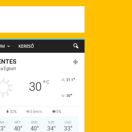
UM
KERESŐ
ENTES
a Égbolt
°
31.1
°
C
30
°
30
32%
3.6m/s
0%
AS
HÉT
KED
SZE
CSÜ
33
°
40
°
40
°
34
°
33
°