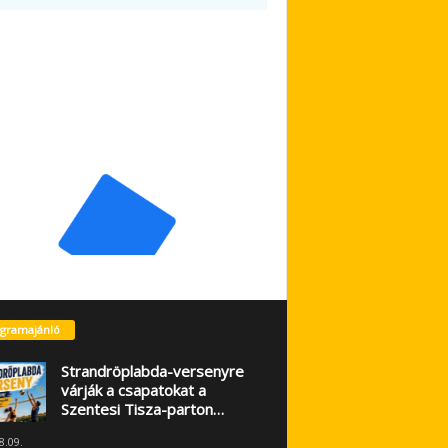
gramajánló
Strandröplabda-versenyre
várják a csapatokat a
Szentesi Tisza-parton…
8.09.