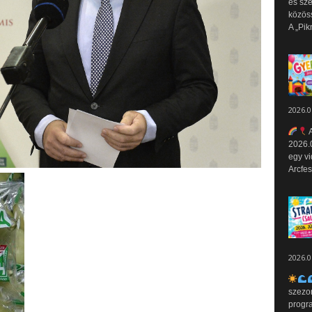
és sz
közös
A „Pik
2026.0
A
2026.0
egy vi
Arcfes
2026.0
szezo
progr