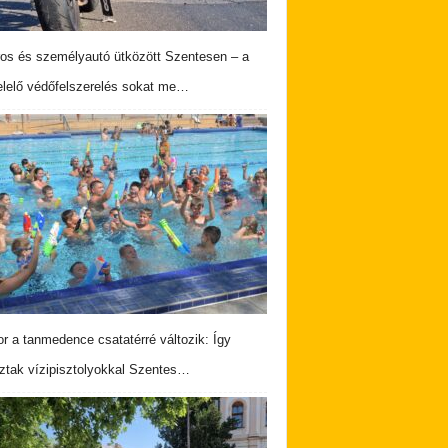
os és személyautó ütközött Szentesen – a
lelő védőfelszerelés sokat me…
r a tanmedence csatatérré változik: Így
ztak vízipisztolyokkal Szentes…