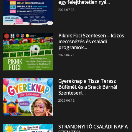
egy felejthetetlen nyá…
2026.07.22.
Piknik Foci Szentesen – közös
meccsnézés és családi
programok…
2026.06.23.
Gyereknap a Tisza Terasz
Büfénél, és a Snack Bárnál
Szentesen!…
2026.06.16.
STRANDNYITÓ CSALÁDI NAP A