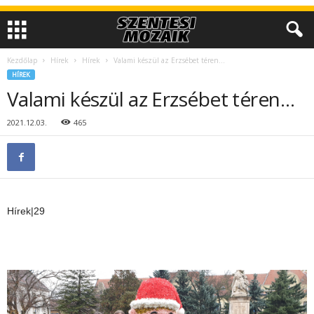
Kezdőlap
Hírek
Hírek
Valami készül az Erzsébet téren…
HÍREK
Valami készül az Erzsébet téren…
2021.12.03.
465
Hírek|29