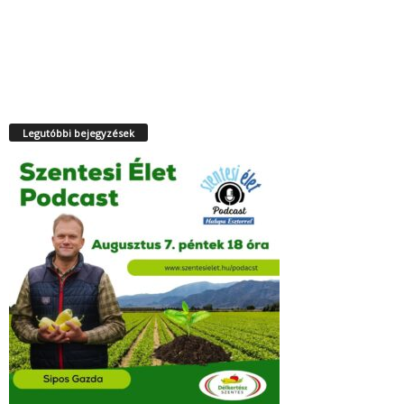
Legutóbbi bejegyzések