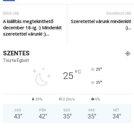
Előző cikk
Következő cikk
A kiállítás megtekinthető
Szeretettel várunk mindenkit!
december 18-ig. :) Mindenkit
:)…
szeretettel várunk! :)…
SZENTES
Tiszta Égbolt
°
25
°
C
25
°
25
29%
2.2m/s
0%
CSÜ
PÉN
SZO
VAS
HÉT
43
°
42
°
35
°
35
°
34
°