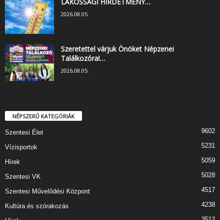
LAKOSSÁGI HIRDETMÉNY…
2026.08.05.
Szeretettel várjuk Önöket Népzenei
Találkozóra!…
2026.08.05.
NÉPSZERŰ KATEGÓRIÁK
9602
Szentesi Élet
5231
Vízisportok
5059
Hírek
5028
Szentesi VK
4517
Szentesi Művelődési Központ
4238
Kultúra és szórakozás
3512