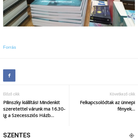
Forrás
Előző cikk
Következő cikk
Pilinszky kiállítás! Mindenkit
Felkapcsolódtak az ünnepi
szeretettel várunk ma 16.30-
fények…
ig a Szecessziós Házb…
SZENTES