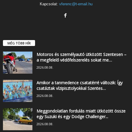
Kapcsolat:
vferenc@t-email.hu
MÉG TÖBB HÍR
Motoros és személyautó ütközött Szentesen –
a megfelelő védőfelszerelés sokat me…
2026.08.08.
Amikor a tanmedence csatatérré változik: Így
csatáztak vízipisztolyokkal Szentes…
2026.08.08.
Meggondolatlan fordulás miatt ütközött össze
egy Suzuki és egy Dodge Challenger...
2026.08.08.