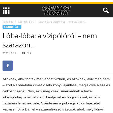
Kezdőlap
Szentesi Élet
Lóba-lóba: a vízipólóról – nem szárazon…
SZENTESI ÉLET
Lóba-lóba: a vízipólóról – nem
szárazon…
2021.11.28.
687
Azoknak, akik fogtak már labdát vízben, és azoknak, akik még nem
– szól a Lóba-lóba címet viselő könyv ajánlása, megjelölve a széles
célközönséget. Nos, akik még csak ismerkednek a hazai
sikersportág, a vízilabda mikéntjeivel és hogyanjaival, azok is
tisztában lehetnek vele, Szentesen a póló egy külön fejezetet
képvisel. Bíró Dániel visszaemlékező íráscsokrából, mely könyv