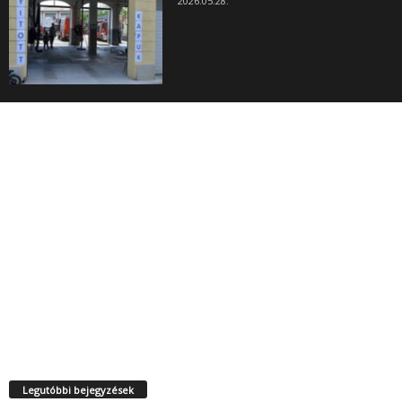
2026.05.28.
Legutóbbi bejegyzések