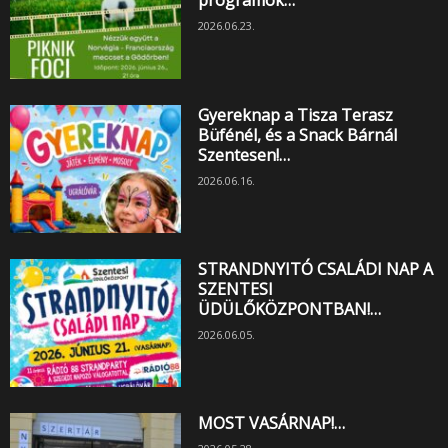
programok…
2026.06.23.
Gyereknap a Tisza Terasz
Büfénél, és a Snack Bárnál
Szentesen!…
2026.06.16.
STRANDNYITÓ CSALÁDI NAP A
SZENTESI
ÜDÜLŐKÖZPONTBAN!…
2026.06.05.
MOST VASÁRNAP!…