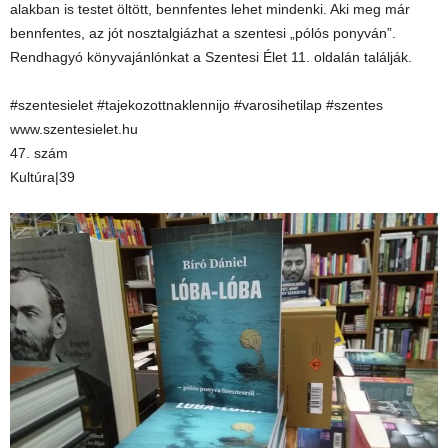
alakban is testet öltött, bennfentes lehet mindenki. Aki meg már
bennfentes, az jót nosztalgiázhat a szentesi „pólós ponyván”.
Rendhagyó könyvajánlónkat a Szentesi Élet 11. oldalán találják.
#szentesielet #tajekozottnaklennijo #varosihetilap #szentes
www.szentesielet.hu
47. szám
Kultúra|39