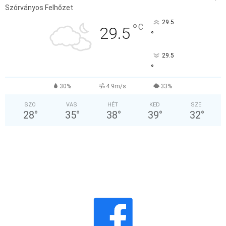
Szórványos Felhőzet
29.5
°
C
29.5
°
29.5
°
30%
4.9m/s
33%
SZO
VAS
HÉT
KED
SZE
28
°
35
°
38
°
39
°
32
°