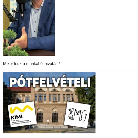
Mikor lesz a munkából hivatás?…