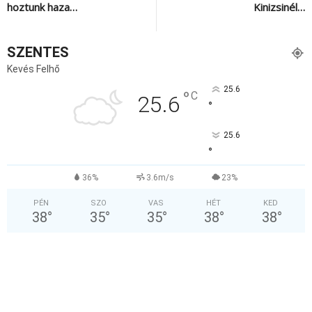
hoztunk haza…
Kinizsinél…
SZENTES
Kevés Felhő
25.6
°
C
25.6
°
25.6
°
36%
3.6m/s
23%
PÉN
SZO
VAS
HÉT
KED
38
°
35
°
35
°
38
°
38
°