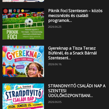
Piknik Foci Szentesen – közös
meccsnézés és családi
programok…
2026.06.23.
Gyereknap a Tisza Terasz
Büfénél, és a Snack Bárnál
Szentesen!…
2026.06.16.
STRANDNYITÓ CSALÁDI NAP A
SZENTESI
ÜDÜLŐKÖZPONTBAN!…
2026.06.05.