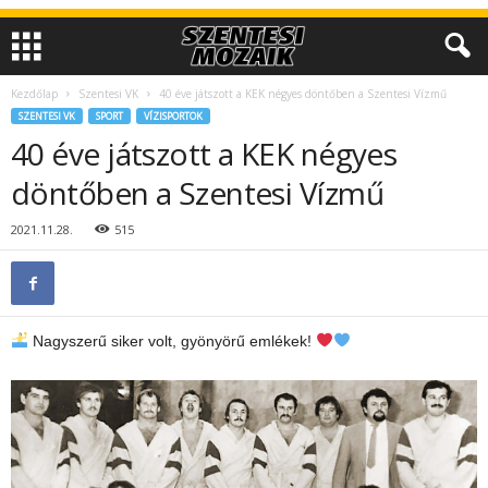
Kezdőlap
Szentesi VK
40 éve játszott a KEK négyes döntőben a Szentesi Vízmű
SZENTESI VK
SPORT
VÍZISPORTOK
40 éve játszott a KEK négyes
döntőben a Szentesi Vízmű
2021.11.28.
515
Nagyszerű siker volt, gyönyörű emlékek!