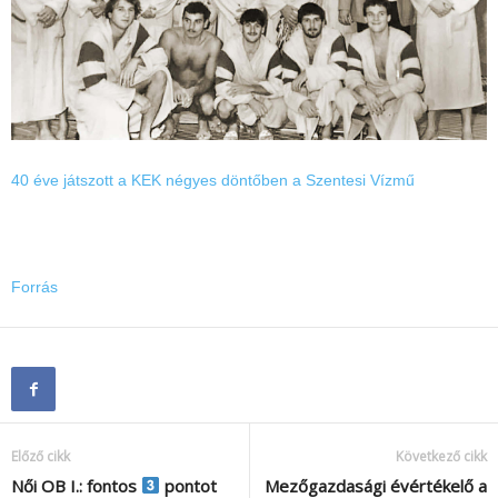
40 éve játszott a KEK négyes döntőben a Szentesi Vízmű
Forrás
Előző cikk
Következő cikk
Női OB I.: fontos
pontot
Mezőgazdasági évértékelő a