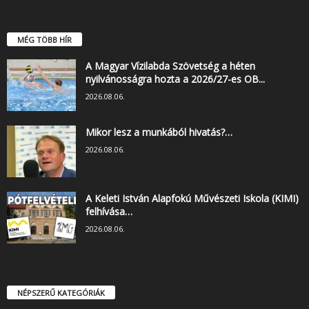
MÉG TÖBB HÍR
A Magyar Vízilabda Szövetség a héten
nyilvánosságra hozta a 2026/27-es OB...
2026.08.06.
Mikor lesz a munkából hivatás?…
2026.08.06.
A Keleti István Alapfokú Művészeti Iskola (KIMI)
felhívása…
2026.08.06.
NÉPSZERŰ KATEGÓRIÁK