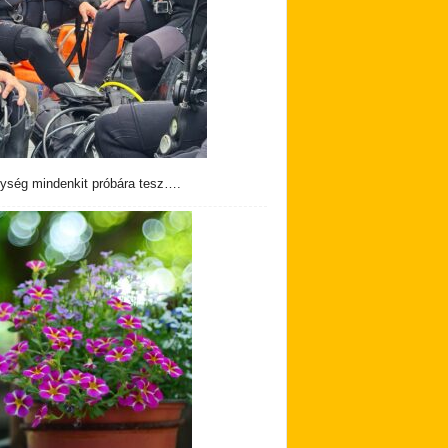
ység mindenkit próbára tesz….