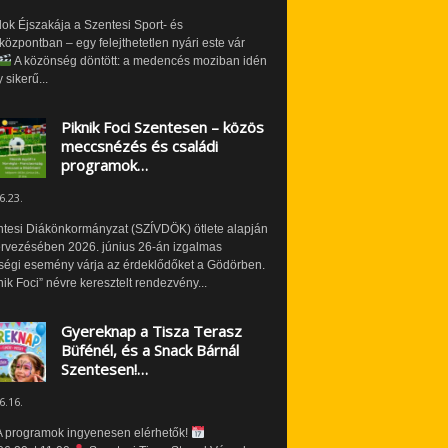
ok Éjszakája a Szentesi Sport- és
özpontban – egy felejthetetlen nyári este vár
A közönség döntött: a medencés moziban idén
 sikerű...
Piknik Foci Szentesen – közös
meccsnézés és családi
programok…
6.23.
ntesi Diákönkormányzat (SZÍVDÖK) ötlete alapján
ervezésében 2026. június 26-án izgalmas
ségi esemény várja az érdeklődőket a Gödörben.
nik Foci” névre keresztelt rendezvény...
Gyereknap a Tisza Terasz
Büfénél, és a Snack Bárnál
Szentesen!…
6.16.
 programok ingyenesen elérhetők!