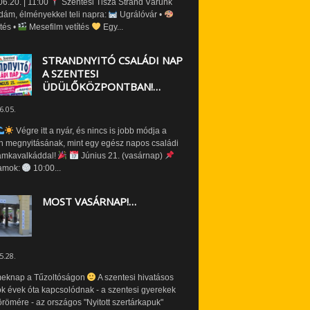
6.20. | 11:00
Szentesi Tisza Strand Várunk
dám, élményekkel teli napra:
Ugrálóvár •
tés •
Mesefilm vetítés
Egy...
STRANDNYITÓ CSALÁDI NAP
A SZENTESI
ÜDÜLŐKÖZPONTBAN!…
6.05.
Végre itt a nyár, és nincs is jobb módja a
n megnyitásának, mint egy egész napos családi
amkavalkáddal!
Június 21. (vasárnap)
amok:
10:00...
MOST VASÁRNAP!…
5.28.
eknap a Tűzoltóságon
A szentesi hivatásos
ók évek óta kapcsolódnak - a szentesi gyerekek
römére - az országos "Nyitott szertárkapuk"