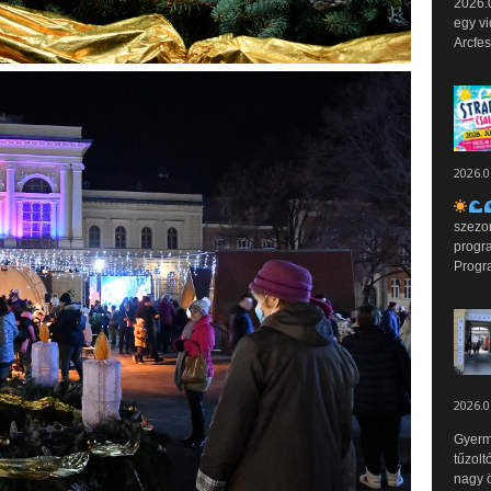
2026.0
egy vi
Arcfes
2026.0
szezo
progr
Progr
2026.0
Gyerm
tűzolt
nagy ö