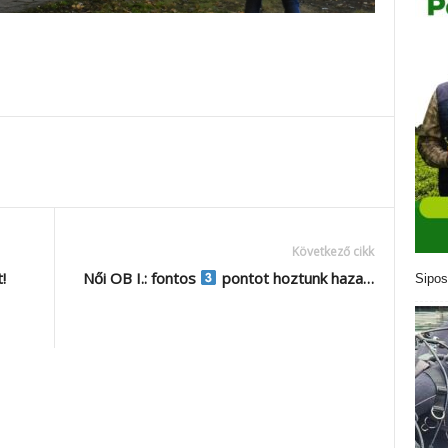
Következő cikk
!
Női OB I.: fontos
pontot hoztunk haza…
Sipos