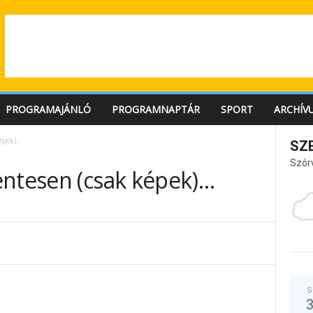
PROGRAMAJÁNLÓ
PROGRAMNAPTÁR
SPORT
ARCHÍV
képek)…
SZ
Szór
entesen (csak képek)…
S