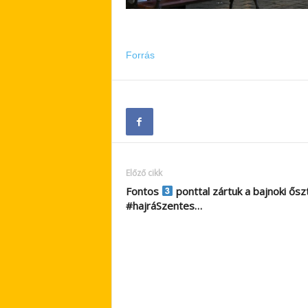
Forrás
Előző cikk
Fontos
ponttal zártuk a bajnoki őszt
#hajráSzentes…