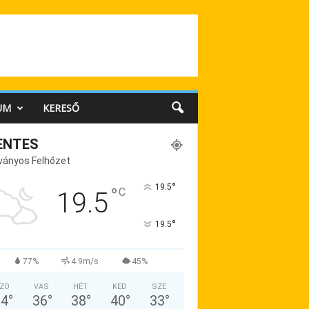
UM
KERESŐ
ENTES
ványos Felhőzet
°
19.5
°
C
19.5
°
19.5
77%
4.9m/s
45%
ZO
VAS
HÉT
KED
SZE
34
°
36
°
38
°
40
°
33
°