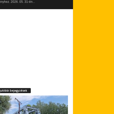
yhez. 2026. 05. 31-én...
utóbbi bejegyzések