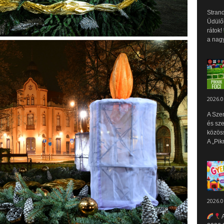
Strand
Üdülők
rátok!
a nagy
2026.0
A Sze
és sz
közös
A „Pik
2026.0
A