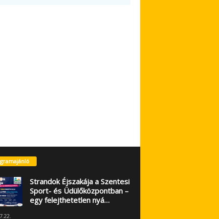
gramajánló
Strandok Éjszakája a Szentesi
Sport- és Üdülőközpontban –
egy felejthetetlen nyá…
7.22.