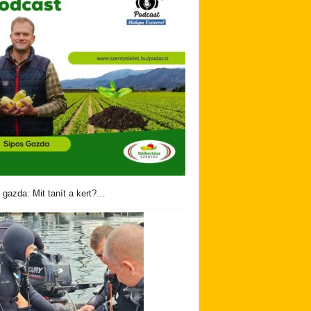
 gazda: Mit tanít a kert?…