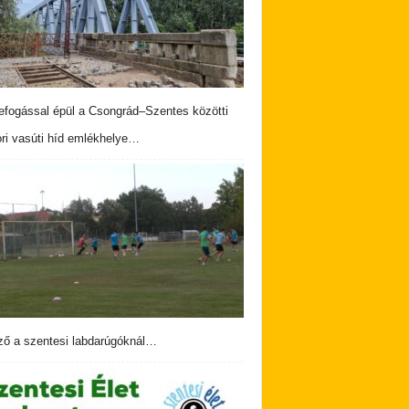
fogással épül a Csongrád–Szentes közötti
ri vasúti híd emlékhelye…
ző a szentesi labdarúgóknál…