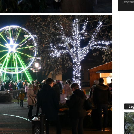
esemén
Leg