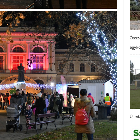
Össze
egyko
Új ed