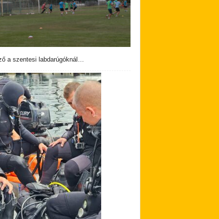
ző a szentesi labdarúgóknál…