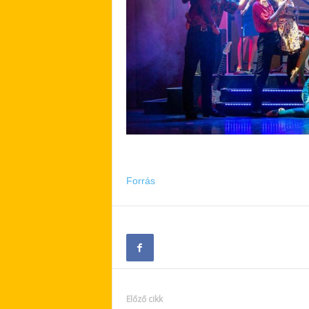
Forrás
Előző cikk