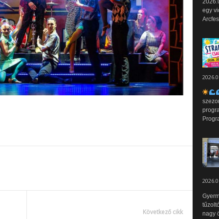
2026.0
egy vi
Arcfes
2026.0
szezo
progr
Progr
2026.0
Gyerm
tűzolt
Következő cikk
nagy ö