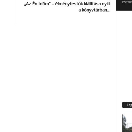
esemén
„Az Én Időm” – élményfestők kiállítása nyílt
a könyvtárban…
Leg