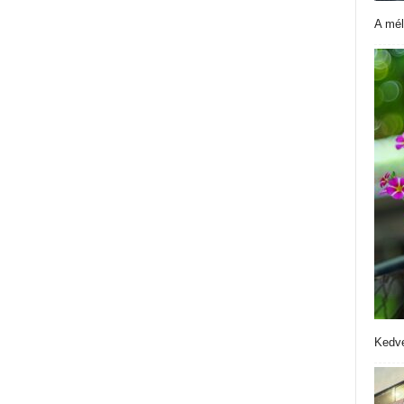
A mél
Kedve