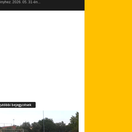
yhez. 2026. 05. 31-én...
utóbbi bejegyzések