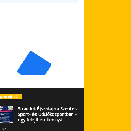
gramajánló
Strandok Éjszakája a Szentesi
Sport- és Üdülőközpontban –
egy felejthetetlen nyá…
7.22.