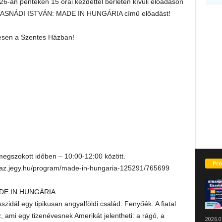
6-án pénteken 15 órai kezdettel bérleten kívüli előadáson
 TASNÁDI ISTVÁN: MADE IN HUNGÁRIA című előadást!
yesen a Szentes Házban!
gszokott időben – 10:00-12:00 között.
Pro
nhaz.jegy.hu/program/made-in-hungaria-125291/765699
DE IN HUNGÁRIA
szidál egy tipikusan angyalföldi család: Fenyőék. A fiatal
 ami egy tizenévesnek Amerikát jelentheti: a rágó, a
2026.0