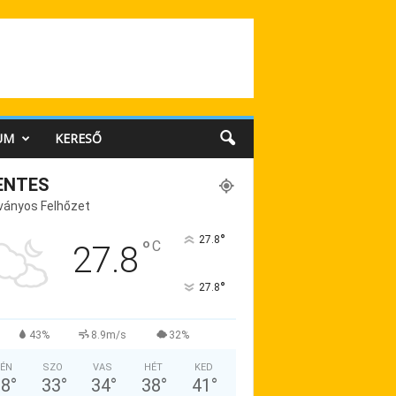
UM
KERESŐ
ENTES
ványos Felhőzet
°
27.8
°
C
27.8
°
27.8
43%
8.9m/s
32%
ÉN
SZO
VAS
HÉT
KED
28
°
33
°
34
°
38
°
41
°