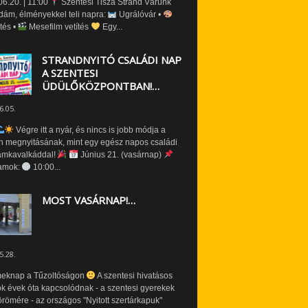
6.20. | 11:00
Szentesi Tisza Strand Várunk
dám, élményekkel teli napra:
Ugrálóvár •
tés •
Mesefilm vetítés
Egy...
STRANDNYITÓ CSALÁDI NAP
A SZENTESI
ÜDÜLŐKÖZPONTBAN!…
6.05.
Végre itt a nyár, és nincs is jobb módja a
n megnyitásának, mint egy egész napos családi
amkavalkáddal!
Június 21. (vasárnap)
amok:
10:00...
MOST VASÁRNAP!…
5.28.
eknap a Tűzoltóságon
A szentesi hivatásos
ók évek óta kapcsolódnak - a szentesi gyerekek
römére - az országos "Nyitott szertárkapuk"