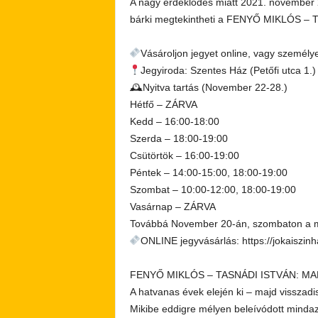
A nagy érdeklődés miatt 2021. november 2
bárki megtekintheti a FENYŐ MIKLÓS –
Vásároljon jegyet online, vagy személ
Jegyiroda: Szentes Ház (Petőfi utca 1.)
🕰Nyitva tartás (November 22-28.)
Hétfő – ZÁRVA
Kedd – 16:00-18:00
Szerda – 18:00-19:00
Csütörtök – 16:00-19:00
Péntek – 14:00-15:00, 18:00-19:00
Szombat – 10:00-12:00, 18:00-19:00
Vasárnap – ZÁRVA
Továbbá November 20-án, szombaton a me
ONLINE jegyvásárlás: https://jokaiszi
FENYŐ MIKLÓS – TASNÁDI ISTVÁN: MA
A hatvanas évek elején ki – majd visszadis
Mikibe eddigre mélyen beleívódott mindaz,