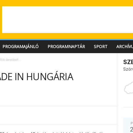
PROGRAMAJÁNLÓ
PROGRAMNAPTÁR
SPORT
ARCHÍV
RIA darabból!…
SZ
Szór
MADE IN HUNGÁRIA
P