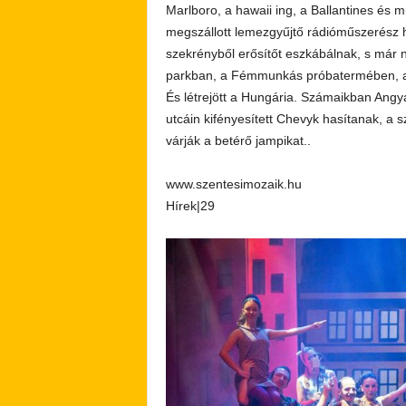
Marlboro, a hawaii ing, a Ballantines és m
megszállott lemezgyűjtő rádióműszerész ha
szekrényből erősítőt eszkábálnak, s már n
parkban, a Fémmunkás próbatermében, a Ti
És létrejött a Hungária. Számaikban Angy
utcáin kifényesített Chevyk hasítanak, a 
várják a betérő jampikat..
www.szentesimozaik.hu
Hírek|29