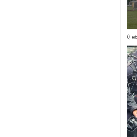
Új ed