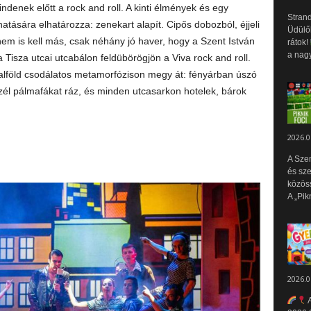
indenek előtt a rock and roll. A kinti élmények és egy
Strand
tására elhatározza: zenekart alapít. Cipős dobozból, éjjeli
Üdülők
em is kell más, csak néhány jó haver, hogy a Szent István
rátok!
a nagy
sza utcai utcabálon feldübörögjön a Viva rock and roll.
alföld csodálatos metamorfózison megy át: fényárban úszó
szél pálmafákat ráz, és minden utcasarkon hotelek, bárok
2026.0
A Sze
és sz
közös
A „Pik
2026.0
A