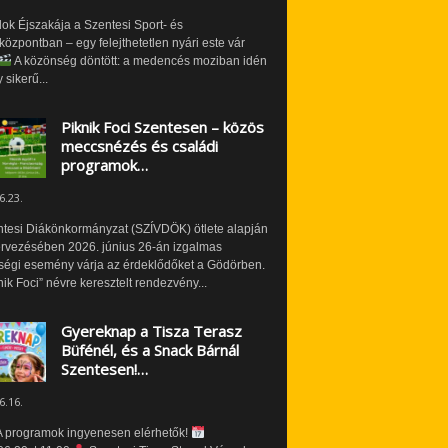
ok Éjszakája a Szentesi Sport- és
özpontban – egy felejthetetlen nyári este vár
A közönség döntött: a medencés moziban idén
 sikerű...
Piknik Foci Szentesen – közös
meccsnézés és családi
programok…
6.23.
ntesi Diákönkormányzat (SZÍVDÖK) ötlete alapján
ervezésében 2026. június 26-án izgalmas
ségi esemény várja az érdeklődőket a Gödörben.
nik Foci” névre keresztelt rendezvény...
Gyereknap a Tisza Terasz
Büfénél, és a Snack Bárnál
Szentesen!…
6.16.
 programok ingyenesen elérhetők!