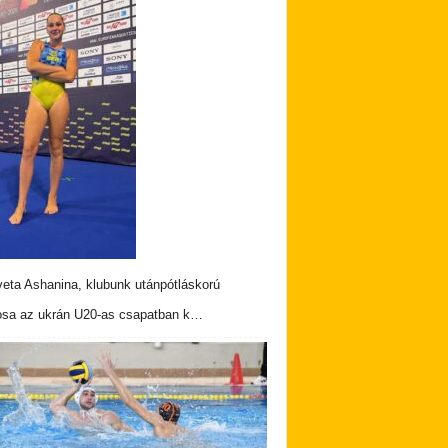
veta Ashanina, klubunk utánpótláskorú
osa az ukrán U20-as csapatban k…