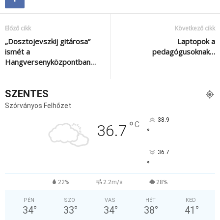
Előző cikk
Következő cikk
„Dosztojevszkij gitárosa”
Laptopok a
ismét a
pedagógusoknak…
Hangversenyközpontban…
SZENTES
Szórványos Felhőzet
38.9
°
C
36.7
°
36.7
°
22%
2.2m/s
28%
PÉN
SZO
VAS
HÉT
KED
34
°
33
°
34
°
38
°
41
°