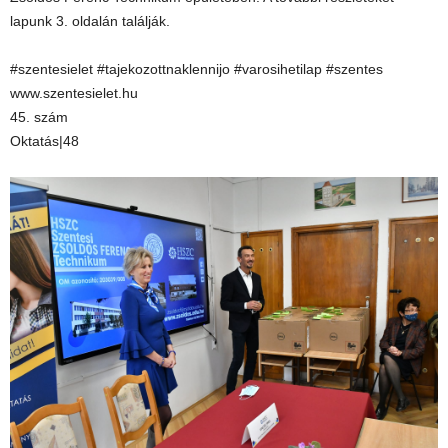
lapunk 3. oldalán találják.
#szentesielet #tajekozottnaklennijo #varosihetilap #szentes
www.szentesielet.hu
45. szám
Oktatás|48