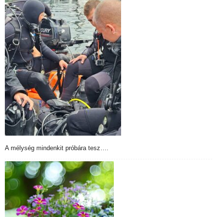
A mélység mindenkit próbára tesz….