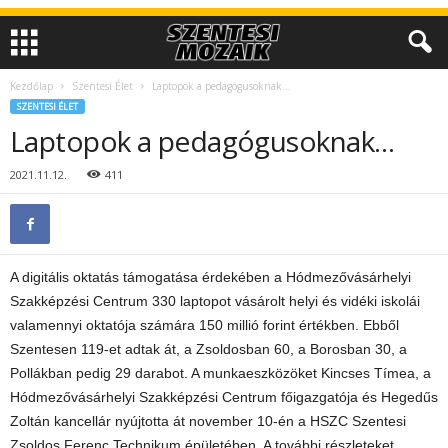
Kezdőlap
Szentesi Élet
Laptopok a pedagógusoknak…
SZENTESI ÉLET
Laptopok a pedagógusoknak…
2021.11.12.
411
A digitális oktatás támogatása érdekében a Hódmezővásárhelyi
Szakképzési Centrum 330 laptopot vásárolt helyi és vidéki iskolái
valamennyi oktatója számára 150 millió forint értékben. Ebből
Szentesen 119-et adtak át, a Zsoldosban 60, a Borosban 30, a
Pollákban pedig 29 darabot. A munkaeszközöket Kincses Tímea, a
Hódmezővásárhelyi Szakképzési Centrum főigazgatója és Hegedűs
Zoltán kancellár nyújtotta át november 10-én a HSZC Szentesi
Zsoldos Ferenc Technikum épületében. A további részleteket