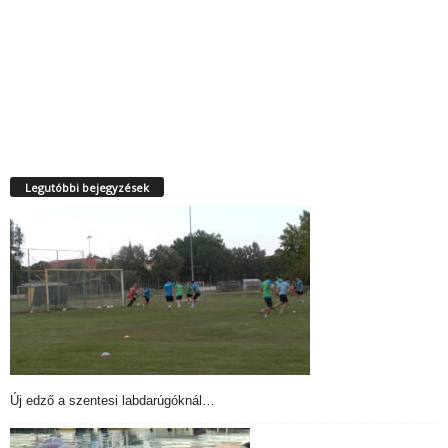
Legutóbbi bejegyzések
Új edző a szentesi labdarúgóknál…