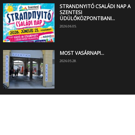
STRANDNYITÓ CSALÁDI NAP A
SZENTESI
ÜDÜLŐKÖZPONTBAN!…
2026.06.05.
MOST VASÁRNAP!…
2026.05.28.