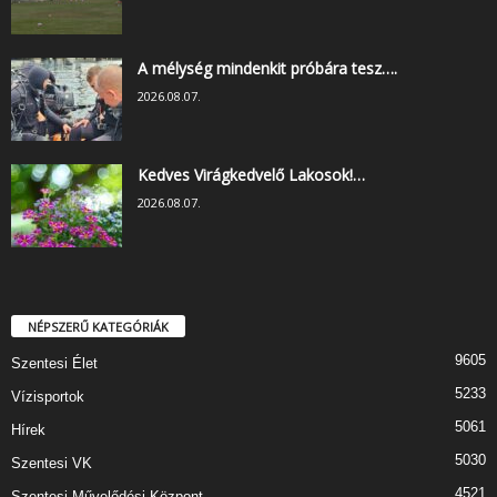
A mélység mindenkit próbára tesz….
2026.08.07.
Kedves Virágkedvelő Lakosok!…
2026.08.07.
NÉPSZERŰ KATEGÓRIÁK
9605
Szentesi Élet
5233
Vízisportok
5061
Hírek
5030
Szentesi VK
4521
Szentesi Művelődési Központ