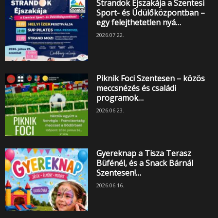
Strandok Éjszakája a Szentesi
Sport- és Üdülőközpontban –
egy felejthetetlen nyá…
2026.07.22.
Piknik Foci Szentesen – közös
meccsnézés és családi
programok…
2026.06.23.
Gyereknap a Tisza Terasz
Büfénél, és a Snack Bárnál
Szentesen!…
2026.06.16.