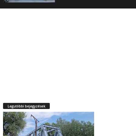
Legutóbbi bejegyzések