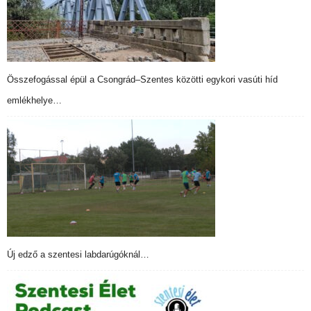
Összefogással épül a Csongrád–Szentes közötti egykori vasúti híd
emlékhelye…
Új edző a szentesi labdarúgóknál…