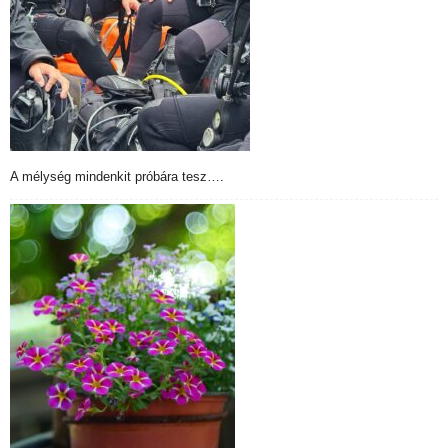
A mélység mindenkit próbára tesz….