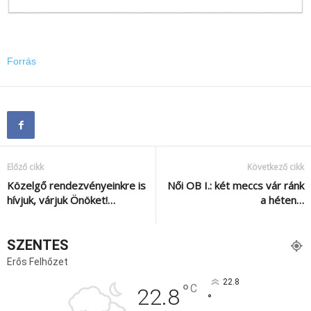
Forrás
Előző cikk
Következő cikk
Közelgő rendezvényeinkre is
Női OB I.: két meccs vár ránk
hívjuk, várjuk Önöket!…
a héten…
SZENTES
Erős Felhőzet
22.8
°
C
22.8
°