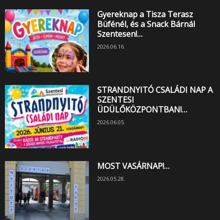
Gyereknap a Tisza Terasz
Büfénél, és a Snack Bárnál
Szentesen!…
2026.06.16.
STRANDNYITÓ CSALÁDI NAP A
SZENTESI
ÜDÜLŐKÖZPONTBAN!…
2026.06.05.
MOST VASÁRNAP!…
2026.05.28.