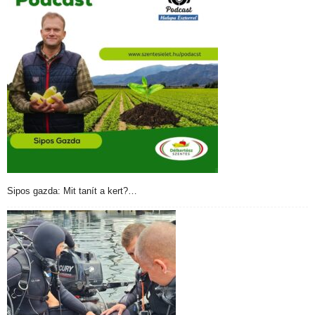
Sipos gazda: Mit tanít a kert?…