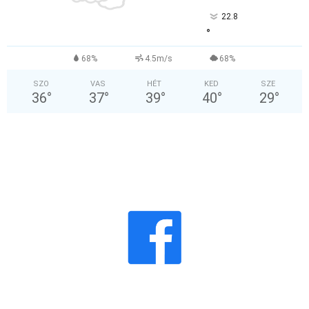
22.8
°
68%
4.5m/s
68%
SZO
VAS
HÉT
KED
SZE
36
°
37
°
39
°
40
°
29
°