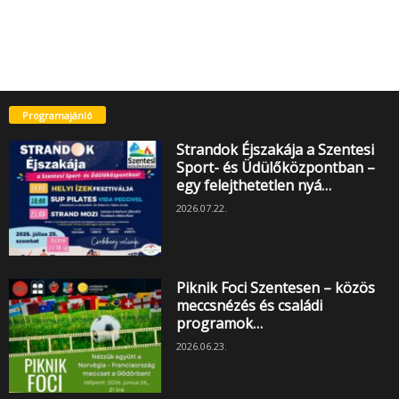
Programajánló
Strandok Éjszakája a Szentesi
Sport- és Üdülőközpontban –
egy felejthetetlen nyá…
2026.07.22.
Piknik Foci Szentesen – közös
meccsnézés és családi
programok…
2026.06.23.