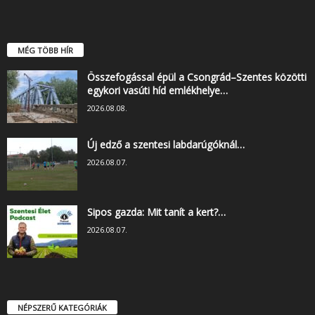
MÉG TÖBB HÍR
Összefogással épül a Csongrád–Szentes közötti
egykori vasúti híd emlékhelye…
2026.08.08.
Új edző a szentesi labdarúgóknál…
2026.08.07.
Sipos gazda: Mit tanít a kert?…
2026.08.07.
NÉPSZERŰ KATEGÓRIÁK