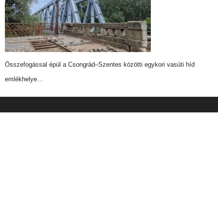
Összefogással épül a Csongrád–Szentes közötti egykori vasúti híd
emlékhelye…