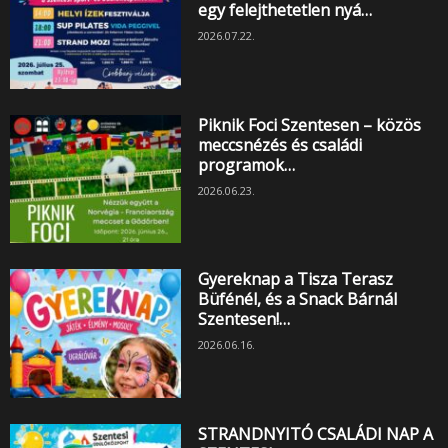
egy felejthetetlen nyá…
2026.07.22.
Piknik Foci Szentesen – közös
meccsnézés és családi
programok…
2026.06.23.
Gyereknap a Tisza Terasz
Büfénél, és a Snack Bárnál
Szentesen!…
2026.06.16.
STRANDNYITÓ CSALÁDI NAP A