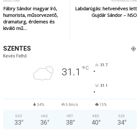
Előző cikk
Következő cikk
Fábry Sándor magyar író,
Labdarúgás: hetvenéves lett
humorista, műsorvezető,
Gujdár Sándor – NSO
dramaturg, érdemes és
kiváló mű…
SZENTES
Kevés Felhő
31.7
°
C
31.1
°
31.1
°
34%
5.8m/s
15%
SZO
VAS
HÉT
KED
SZE
33
°
36
°
38
°
40
°
34
°