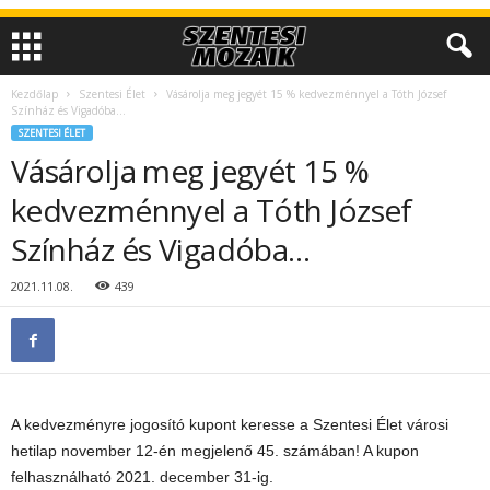
Kezdőlap
Szentesi Élet
Vásárolja meg jegyét 15 % kedvezménnyel a Tóth József
Színház és Vigadóba…
SZENTESI ÉLET
Vásárolja meg jegyét 15 %
kedvezménnyel a Tóth József
Színház és Vigadóba…
2021.11.08.
439
A kedvezményre jogosító kupont keresse a Szentesi Élet városi
hetilap november 12-én megjelenő 45. számában! A kupon
felhasználható 2021. december 31-ig.