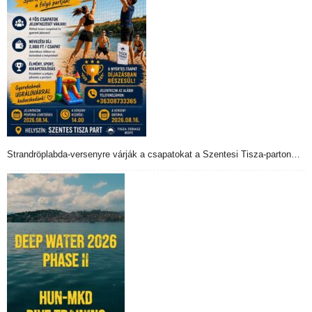
Strandröplabda-versenyre várják a csapatokat a Szentesi Tisza-parton…