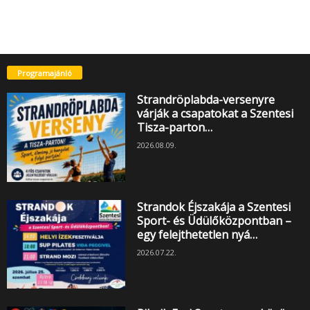
Programajánló
Strandröplabda-versenyre
várják a csapatokat a Szentesi
Tisza-parton…
2026.08.09.
Strandok Éjszakája a Szentesi
Sport- és Üdülőközpontban –
egy felejthetetlen nyá…
2026.07.22.