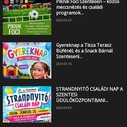
Piknik Foci Szentesen – közös
meccsnézés és családi
programok…
2026.06.23.
Gyereknap a Tisza Terasz
Büfénél, és a Snack Bárnál
Szentesen!…
2026.06.16.
STRANDNYITÓ CSALÁDI NAP A
SZENTESI
ÜDÜLŐKÖZPONTBAN!…
2026.06.05.