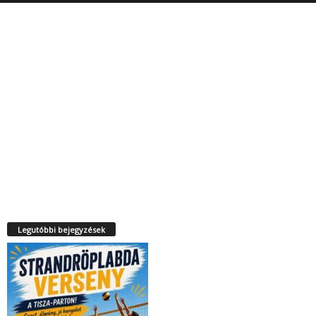
Legutóbbi bejegyzések