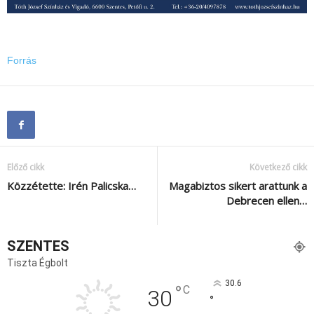
Forrás
Előző cikk
Következő cikk
Közzétette: Irén Palicska…
Magabiztos sikert arattunk a
Debrecen ellen…
SZENTES
Tiszta Égbolt
30.6
°
C
30
°