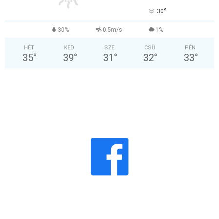
°
30
30%
0.5m/s
1%
HÉT
KED
SZE
CSÜ
PÉN
35
°
39
°
31
°
32
°
33
°