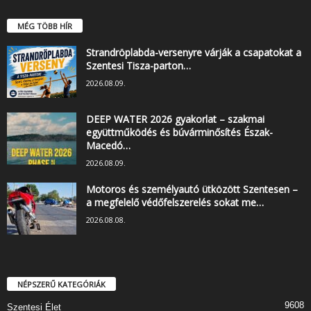
MÉG TÖBB HÍR
Strandröplabda-versenyre várják a csapatokat a
Szentesi Tisza-parton…
2026.08.09.
DEEP WATER 2026 gyakorlat – szakmai
együttműködés és búvárminősítés Észak-
Macedó…
2026.08.09.
Motoros és személyautó ütközött Szentesen –
a megfelelő védőfelszerelés sokat me…
2026.08.08.
NÉPSZERŰ KATEGÓRIÁK
9608
Szentesi Élet