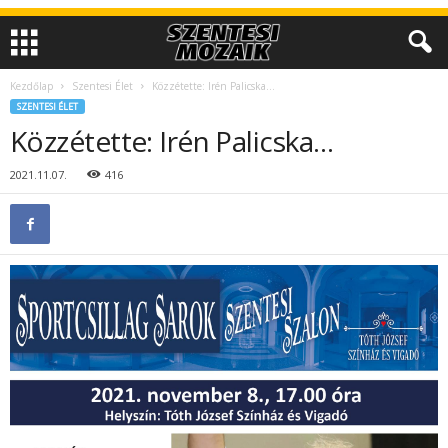
Kezdőlap
Szentesi Élet
Közzétette: Irén Palicska…
SZENTESI ÉLET
Közzétette: Irén Palicska…
2021.11.07.
416