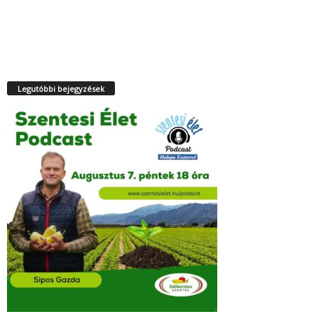
Legutóbbi bejegyzések