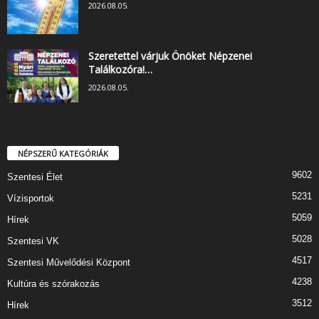
2026.08.05.
Szeretettel várjuk Önöket Népzenei
Találkozóra!…
2026.08.05.
NÉPSZERŰ KATEGÓRIÁK
9602
Szentesi Élet
5231
Vízisportok
5059
Hírek
5028
Szentesi VK
4517
Szentesi Művelődési Központ
4238
Kultúra és szórakozás
3512
Hírek