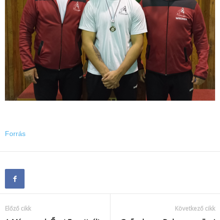
Forrás
Előző cikk
Következő cikk