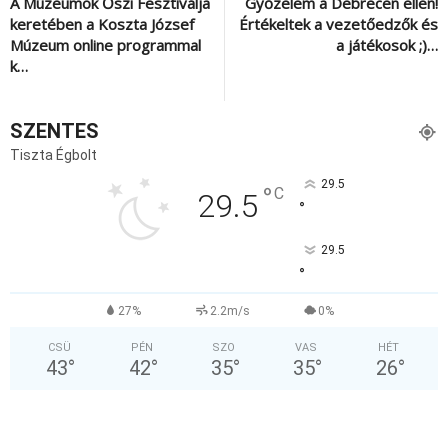
A Múzeumok Őszi Fesztiválja
Győzelem a Debrecen ellen!
keretében a Koszta József
Értékeltek a vezetőedzők és
Múzeum online programmal
a játékosok ;)…
k…
SZENTES
Tiszta Égbolt
29.5
°
C
29.5
°
29.5
°
27%
2.2m/s
0%
CSÜ
PÉN
SZO
VAS
HÉT
43
°
42
°
35
°
35
°
26
°