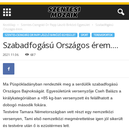
Kezdőlap
Szentes-Csongrád Dr Papp László Birkózó Egyesület
Szabadfogású
Országos érem….
SZENTES-CSONGRÁD DR PAPP LÁSZLÓ BIRKÓZÓ EGYESÜLET
SPORT
TEREMSPORTOK
Szabadfogású Országos érem….
2021.11.06.
687
Ma Püspökladányban rendezték meg a serdülők szabadfogású
Országos Bajnokságát. Egyesületünk versenyzője Cseh Balázs a
királykategóriában a +85 kg-ban versenyzett és felállhatott a
dobogó második fokára.
Testvére Tamara Németországban vett részt egy nemzetközi
versenyen, Tami első nemzetközi megmérettetése igen jól sikerült
és testvére után ő is ezüstérmes lett.