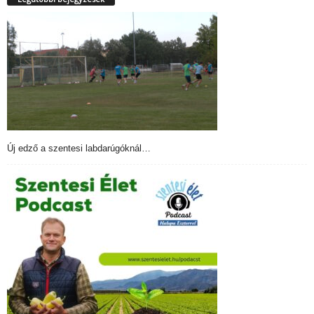
Új edző a szentesi labdarúgóknál…