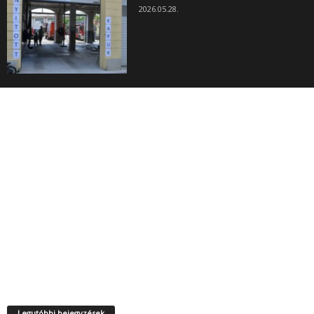
2026.05.28.
Legutóbbi bejegyzések