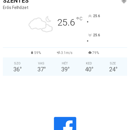
SZENTES
Erős Felhőzet
25.6
°
C
25.6
°
25.6
°
59%
3.1m/s
79%
SZO
VAS
HÉT
KED
SZE
36
°
37
°
39
°
40
°
24
°