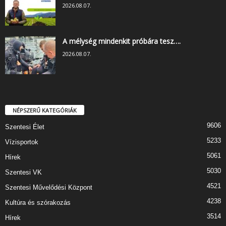
2026.08.07.
A mélység mindenkit próbára tesz….
2026.08.07.
NÉPSZERŰ KATEGÓRIÁK
9606
Szentesi Élet
5233
Vízisportok
5061
Hírek
5030
Szentesi VK
4521
Szentesi Művelődési Központ
4238
Kultúra és szórakozás
3514
Hírek