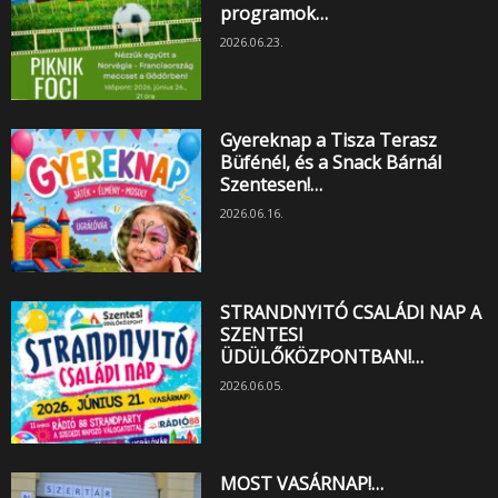
programok…
2026.06.23.
Gyereknap a Tisza Terasz
Büfénél, és a Snack Bárnál
Szentesen!…
2026.06.16.
STRANDNYITÓ CSALÁDI NAP A
SZENTESI
ÜDÜLŐKÖZPONTBAN!…
2026.06.05.
MOST VASÁRNAP!…