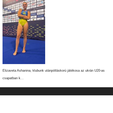
Elizaveta Ashanina, klubunk utánpótláskorú játékosa az ukrán U20-as
csapatban k…