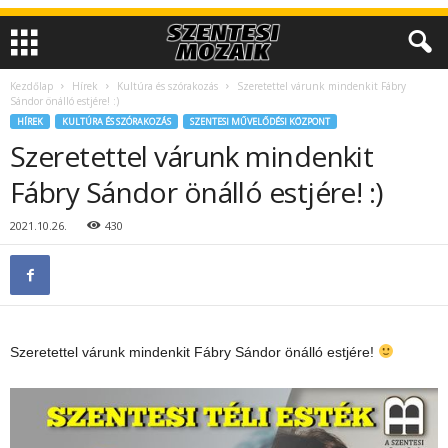
Kezdőlap
Hírek
Kultúra és szórakozás
Szeretettel várunk mindenkit Fábry
Sándor önálló estjére! :)
HÍREK
KULTÚRA ÉS SZÓRAKOZÁS
SZENTESI MŰVELŐDÉSI KÖZPONT
Szeretettel várunk mindenkit
Fábry Sándor önálló estjére! :)
2021.10.26.
430
Szeretettel várunk mindenkit Fábry Sándor önálló estjére!