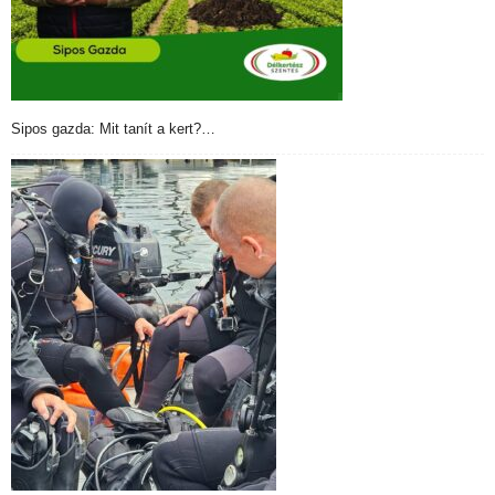
Sipos gazda: Mit tanít a kert?…