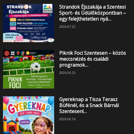
Strandok Éjszakája a Szentesi
Sport- és Üdülőközpontban –
egy felejthetetlen nyá…
2026.07.22.
Piknik Foci Szentesen – közös
meccsnézés és családi
programok…
2026.06.23.
Gyereknap a Tisza Terasz
Büfénél, és a Snack Bárnál
Szentesen!…
2026.06.16.