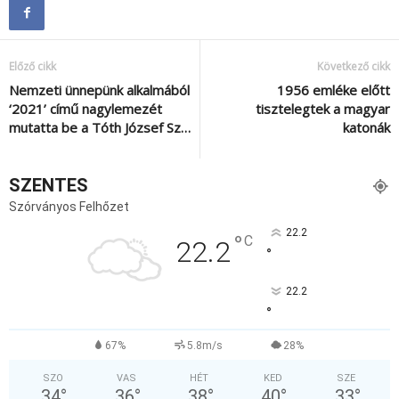
Előző cikk
Következő cikk
Nemzeti ünnepünk alkalmából
1956 emléke előtt
‘2021’ című nagylemezét
tisztelegtek a magyar
mutatta be a Tóth József Sz…
katonák
SZENTES
Szórványos Felhőzet
22.2
°
C
22.2
°
22.2
°
67%
5.8m/s
28%
SZO
VAS
HÉT
KED
SZE
34
°
36
°
38
°
40
°
33
°