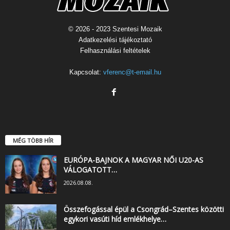
© 2026 - 2023 Szentesi Mozaik
Adatkezelési tájékoztató
Felhasználási feltételek
Kapcsolat:
vferenc@t-email.hu
MÉG TÖBB HÍR
EURÓPA-BAJNOK A MAGYAR NŐI U20-AS
VÁLOGATOTT…
2026.08.08.
Összefogással épül a Csongrád–Szentes közötti
egykori vasúti híd emlékhelye…