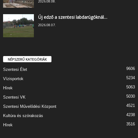
2026.08.08.
Új edző a szentesi labdarúgóknál…
2026.08.07.
NÉPSZERŰ KATEGÓRIÁK
9606
Szentesi Élet
5234
Vízisportok
5063
Hírek
5030
Szentesi VK
4521
Szentesi Művelődési Központ
4238
Kultúra és szórakozás
3516
Hírek