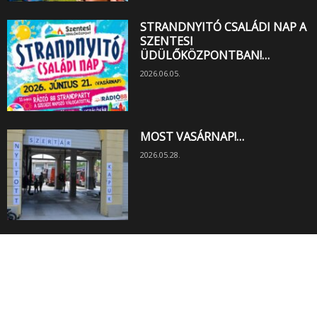
STRANDNYITÓ CSALÁDI NAP A
SZENTESI
ÜDÜLŐKÖZPONTBAN!…
2026.06.05.
MOST VASÁRNAP!…
2026.05.28.