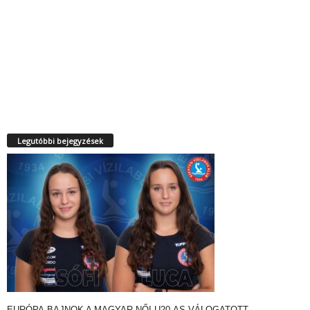
Legutóbbi bejegyzések
EURÓPA-BAJNOK A MAGYAR NŐI U20-AS VÁLOGATOTT…