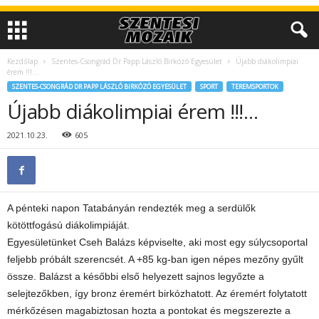
Kezdőlap
Szentes-Csongrád Dr Papp László Birkózó Egyesület
Újabb diákolimpiai
érem !!!…
SZENTES-CSONGRÁD DR PAPP LÁSZLÓ BIRKÓZÓ EGYESÜLET
SPORT
TEREMSPORTOK
Újabb diákolimpiai érem !!!…
2021.10.23.
605
A pénteki napon Tatabányán rendezték meg a serdülők
kötöttfogású diákolimpiáját.
Egyesületünket Cseh Balázs képviselte, aki most egy súlycsoportal
feljebb próbált szerencsét. A +85 kg-ban igen népes mezőny gyűlt
össze. Balázst a későbbi első helyezett sajnos legyőzte a
selejtezőkben, így bronz éremért birkózhatott. Az éremért folytatott
mérkőzésen magabiztosan hozta a pontokat és megszerezte a