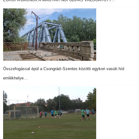
Összefogással épül a Csongrád–Szentes közötti egykori vasúti híd
emlékhelye…