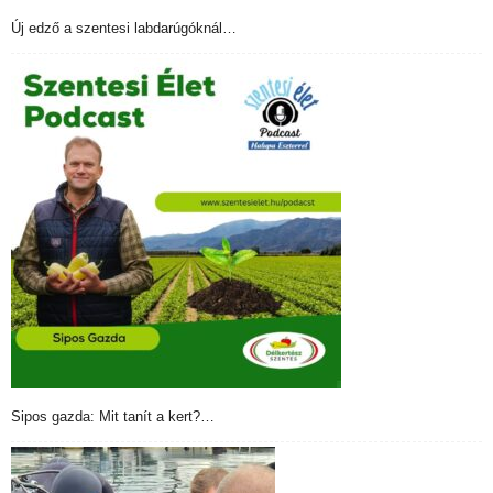
Új edző a szentesi labdarúgóknál…
Sipos gazda: Mit tanít a kert?…