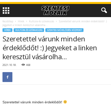
Kezdőlap
Hírek
Kultúra és szórakozás
Szeretettel várunk minden érdeklődőt! :)
Jegyeket a linken keresztül vásárolha…
HÍREK
KULTÚRA ÉS SZÓRAKOZÁS
SZENTESI MŰVELŐDÉSI KÖZPONT
Szeretettel várunk minden
érdeklődőt! :) Jegyeket a linken
keresztül vásárolha…
2021.10.18.
468
Szeretettel várunk minden érdeklődőt!