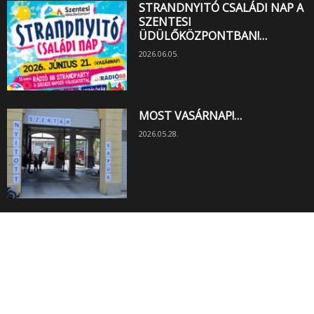
STRANDNYITÓ CSALÁDI NAP A
SZENTESI
ÜDÜLŐKÖZPONTBAN!…
2026.06.05.
MOST VASÁRNAP!…
2026.05.28.