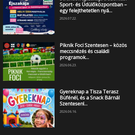
Sport- és Üdülőközpontban –
egy felejthetetlen nyá…
2026.07.22.
Piknik Foci Szentesen – közös
meccsnézés és családi
programok…
2026.06.23.
Gyereknap a Tisza Terasz
Büfénél, és a Snack Bárnál
Szentesen!…
2026.06.16.