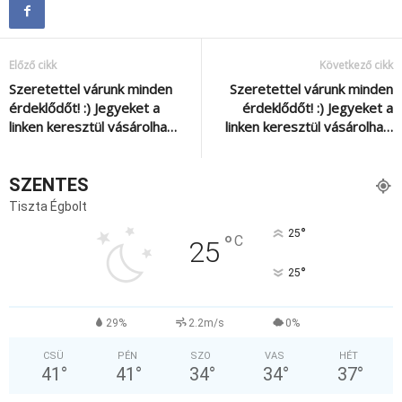
Előző cikk
Következő cikk
Szeretettel várunk minden
Szeretettel várunk minden
érdeklődőt! :) Jegyeket a
érdeklődőt! :) Jegyeket a
linken keresztül vásárolha…
linken keresztül vásárolha…
SZENTES
Tiszta Égbolt
°
25
°
C
25
°
25
29%
2.2m/s
0%
CSÜ
PÉN
SZO
VAS
HÉT
41
°
41
°
34
°
34
°
37
°