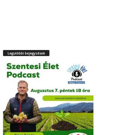
Legutóbbi bejegyzések