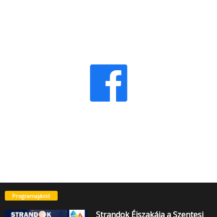
Programajánló
Strandok Éjszakája a Szentesi