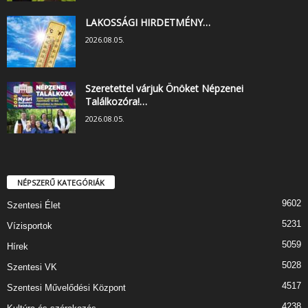
LAKOSSÁGI HIRDETMÉNY…
2026.08.05.
Szeretettel várjuk Önöket Népzenei
Találkozóra!…
2026.08.05.
NÉPSZERŰ KATEGÓRIÁK
9602
Szentesi Élet
5231
Vízisportok
5059
Hírek
5028
Szentesi VK
4517
Szentesi Művelődési Központ
4238