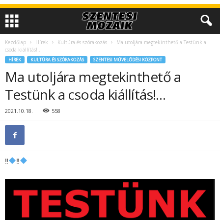
Kezdőlap
Hírek
Kultúra és szórakozás
Ma utoljára megtekinthető a Testünk a
csoda kiállítás!…
HÍREK
KULTÚRA ÉS SZÓRAKOZÁS
SZENTESI MŰVELŐDÉSI KÖZPONT
Ma utoljára megtekinthető a
Testünk a csoda kiállítás!…
2021.10.18.
558
‼
‼