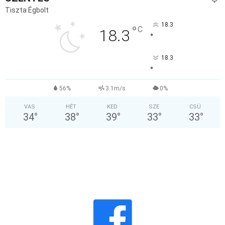
Tiszta Égbolt
18.3
°
C
18.3
°
18.3
°
56%
3.1m/s
0%
VAS
HÉT
KED
SZE
CSÜ
34
°
38
°
39
°
33
°
33
°