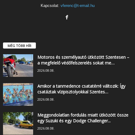
Kapcsolat:
vferenc@t-email.hu
MÉG TÖBB HÍR
Motoros és személyautó ütközött Szentesen –
a megfelelő védőfelszerelés sokat me…
2026.08.08.
Amikor a tanmedence csatatérré változik: Így
csatáztak vízipisztolyokkal Szentes…
2026.08.08.
Meggondolatlan fordulás miatt ütközött össze
egy Suzuki és egy Dodge Challenger...
2026.08.08.