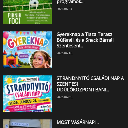
programok…
2026.06.23.
Gyereknap a Tisza Terasz
Büfénél, és a Snack Bárnál
Szentesen!…
2026.06.16.
STRANDNYITÓ CSALÁDI NAP A
SZENTESI
ÜDÜLŐKÖZPONTBAN!…
2026.06.05.
MOST VASÁRNAP!…