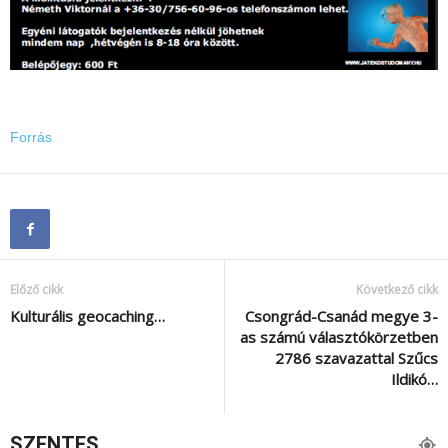
Forrás
Előző cikk
Következő cikk
Kulturális geocaching…
Csongrád-Csanád megye 3-
as számú választókörzetben
2786 szavazattal Szűcs
Ildikó…
SZENTES