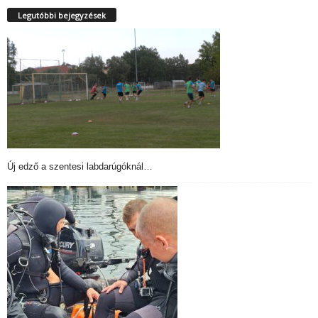
Legutóbbi bejegyzések
Új edző a szentesi labdarúgóknál…