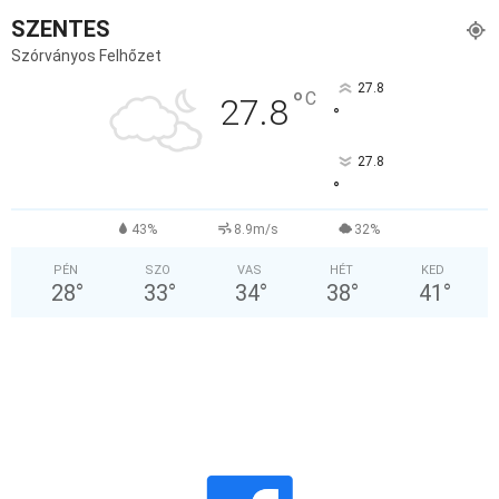
SZENTES
Szórványos Felhőzet
27.8
°
C
27.8
°
27.8
°
43%
8.9m/s
32%
PÉN
SZO
VAS
HÉT
KED
28
°
33
°
34
°
38
°
41
°