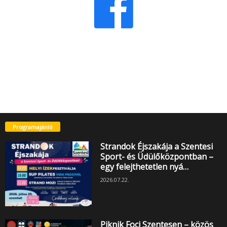
Programajánló
Strandok Éjszakája a Szentesi
Sport- és Üdülőközpontban –
egy felejthetetlen nyá…
2026.07.22.
Piknik Foci Szentesen – közös