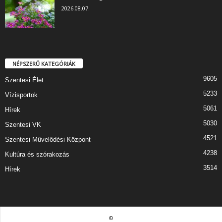
2026.08.07.
NÉPSZERŰ KATEGÓRIÁK
9605
Szentesi Élet
5233
Vízisportok
5061
Hírek
5030
Szentesi VK
4521
Szentesi Művelődési Központ
4238
Kultúra és szórakozás
3514
Hírek
©