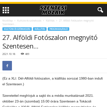
Kezdőlap
Kultúra és szórakozás
Kiállítás
27. Alföldi Fotószalon megnyitó
Szentesen…
KULTÚRA ÉS SZÓRAKOZÁS
KIÁLLÍTÁS
PROGRAMAJÁNLÓ
27. Alföldi Fotószalon megnyitó
Szentesen…
2021.10.18.
489
(Ez a XLI. Dél-Alföldi fotószalon, a kiállítás sorozat 1980-ban indult
el Szentesen.)
Szeretettel meghívjuk a sajtó és a média munkatársait 2021.
október 23-án (szombat) 15:00 órára Szentesen a Tokácsli