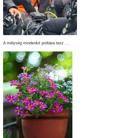
A mélység mindenkit próbára tesz….