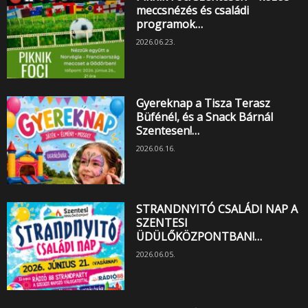
meccsnézés és családi
programok…
2026.06.23.
Gyereknap a Tisza Terasz
Büfénél, és a Snack Bárnál
Szentesen!…
2026.06.16.
STRANDNYITÓ CSALÁDI NAP A
SZENTESI
ÜDÜLŐKÖZPONTBAN!…
2026.06.05.