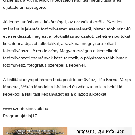
Galériába a XXVII. Alföldi Fotószalon kiállítás megnyitására és
díjátadó ünnepségére.
Jó lenne tudósítani a közönséget, az olvasókat erről a Szentes
számára is jelentős fotóművészeti eseményről, hiszen több mint 40
éve rendezzük meg ezt a fotókiállítás sorozatot. Lehetne riportokat
készíteni a díjazott alkotókkal, a szakmai megnyitóra felkért
fotóművésszel. A rendezvény Magyarországon a kiemelkedő
fotóművészeti események közé tartozik, a pályázaton több ismert
fotóművész, fotográfus szerepel a képeivel.
A kiállítási anyagot három budapesti fotóművész, Illés Barna, Varga
Marietta, Vékás Magdolna bírálta el és választotta ki a beküldött
képekből a kiállítási képanyagot és a díjazott alkotókat.
www.szentesimozaik.hu
Programajánló|17