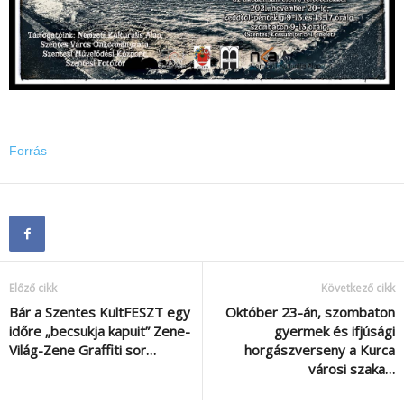
Forrás
Előző cikk
Következő cikk
Bár a Szentes KultFESZT egy
Október 23-án, szombaton
időre „becsukja kapuit” Zene-
gyermek és ifjúsági
Világ-Zene Graffiti sor…
horgászverseny a Kurca
városi szaka…