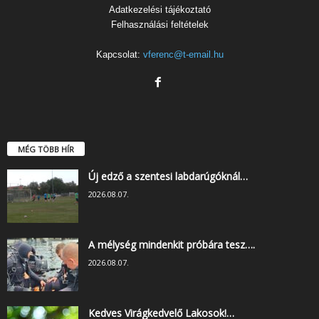
Adatkezelési tájékoztató
Felhasználási feltételek
Kapcsolat:
vferenc@t-email.hu
MÉG TÖBB HÍR
Új edző a szentesi labdarúgóknál…
2026.08.07.
A mélység mindenkit próbára tesz….
2026.08.07.
Kedves Virágkedvelő Lakosok!…