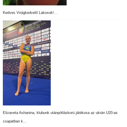
Kedves Virágkedvelő Lakosok!…
Elizaveta Ashanina, klubunk utánpótláskorú játékosa az ukrán U20-as
csapatban k…