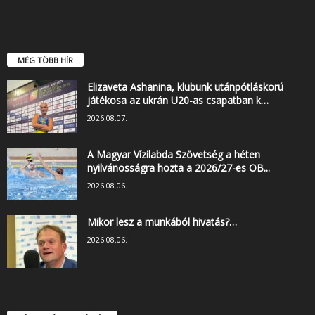
MÉG TÖBB HÍR
Elizaveta Ashanina, klubunk utánpótláskorú
játékosa az ukrán U20-as csapatban k…
2026.08.07.
A Magyar Vízilabda Szövetség a héten
nyilvánosságra hozta a 2026/27-es OB...
2026.08.06.
Mikor lesz a munkából hivatás?…
2026.08.06.