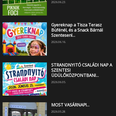
2026.06.23.
Gyereknap a Tisza Terasz
Büfénél, és a Snack Bárnál
Szentesen!…
2026.06.16.
STRANDNYITÓ CSALÁDI NAP A
SZENTESI
ÜDÜLŐKÖZPONTBAN!…
2026.06.05.
MOST VASÁRNAP!…
2026.05.28.