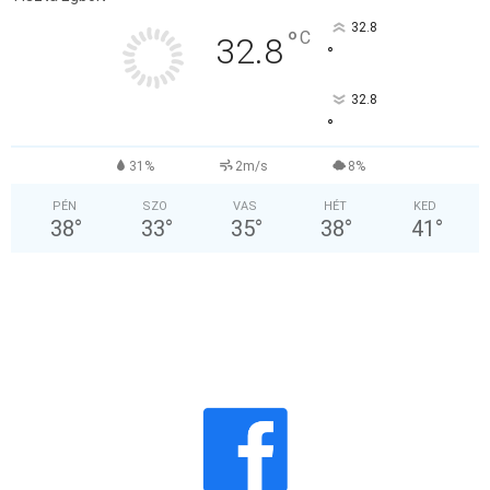
32.8
°
C
32.8
°
32.8
°
31%
2m/s
8%
PÉN
SZO
VAS
HÉT
KED
38
°
33
°
35
°
38
°
41
°