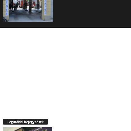
Legutóbbi bejegyzések