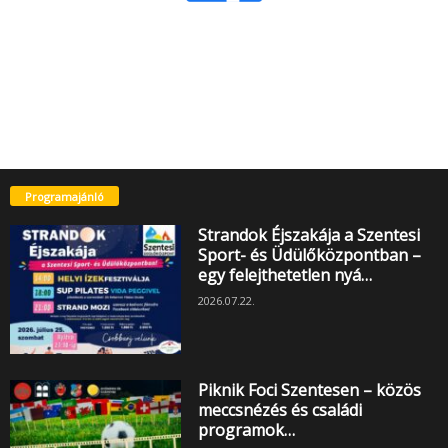
Programajánló
Strandok Éjszakája a Szentesi
Sport- és Üdülőközpontban –
egy felejthetetlen nyá…
2026.07.22.
Piknik Foci Szentesen – közös
meccsnézés és családi
programok…