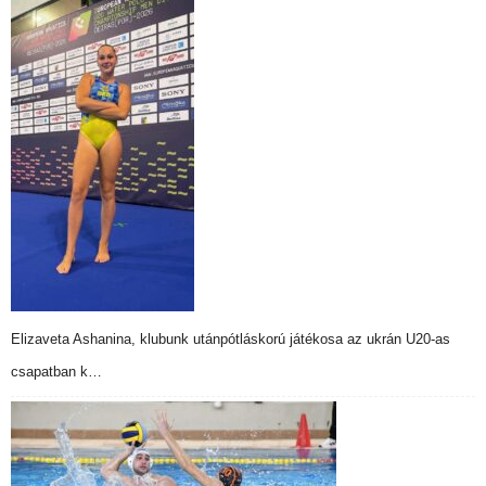
Elizaveta Ashanina, klubunk utánpótláskorú játékosa az ukrán U20-as
csapatban k…