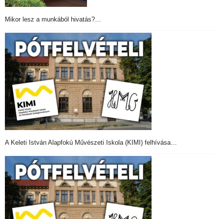
Mikor lesz a munkából hivatás?…
A Keleti István Alapfokú Művészeti Iskola (KIMI) felhívása…