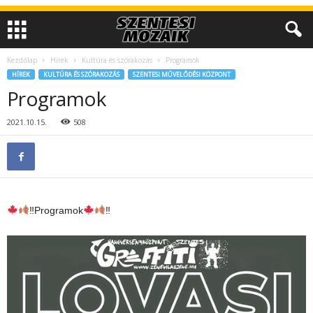
Kezdőlap
Hírek
Kultúra és szórakozás
Programok
HÍREK
KULTÚRA ÉS SZÓRAKOZÁS
SZENTESI MŰVELŐDÉSI KÖZPONT
Programok
2021.10.15.
508
‼Programok
‼