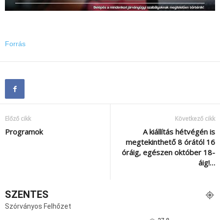
Forrás
Előző cikk
Következő cikk
Programok
A kiállítás hétvégén is
megtekinthető 8 órától 16
óráig, egészen október 18-
áig!…
SZENTES
Szórványos Felhőzet