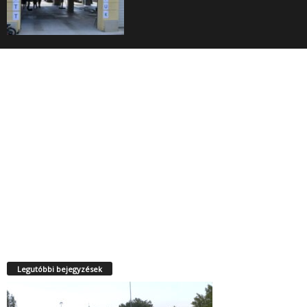
Legutóbbi bejegyzések