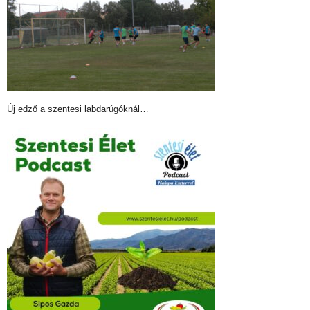
Új edző a szentesi labdarúgóknál…