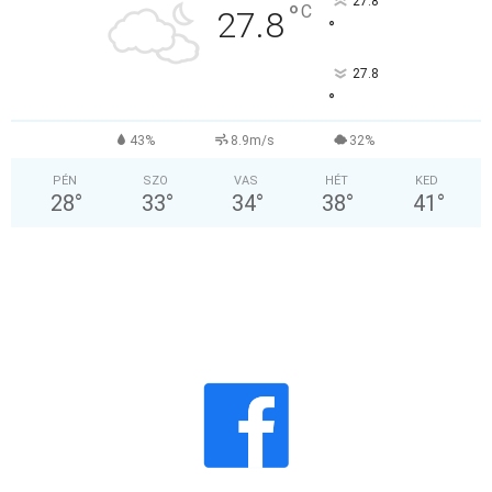
27.8
°
C
27.8
°
27.8
°
43%
8.9m/s
32%
PÉN
SZO
VAS
HÉT
KED
28
°
33
°
34
°
38
°
41
°