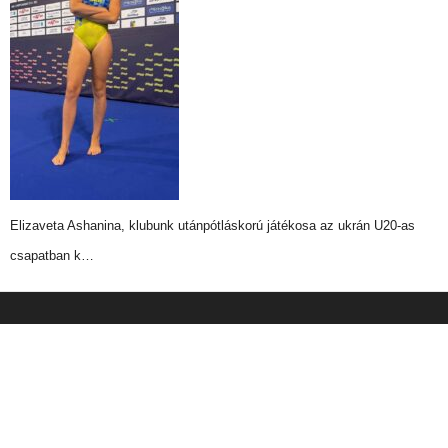
Elizaveta Ashanina, klubunk utánpótláskorú játékosa az ukrán U20-as
csapatban k…