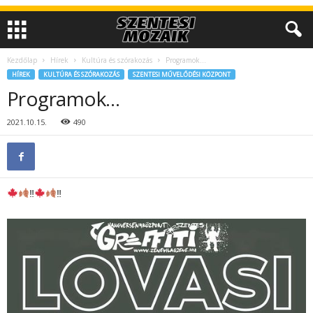
Kezdőlap
Hírek
Kultúra és szórakozás
Programok…
HÍREK
KULTÚRA ÉS SZÓRAKOZÁS
SZENTESI MŰVELŐDÉSI KÖZPONT
Programok…
2021.10.15.
490
‼
‼