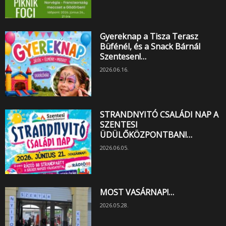
Gyereknap a Tisza Terasz
Büfénél, és a Snack Bárnál
Szentesen!…
2026.06.16.
STRANDNYITÓ CSALÁDI NAP A
SZENTESI
ÜDÜLŐKÖZPONTBAN!…
2026.06.05.
MOST VASÁRNAP!…
2026.05.28.