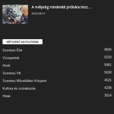
A mélység mindenkit próbára tesz….
2026.08.07.
NÉPSZERŰ KATEGÓRIÁK
9606
Szentesi Élet
5233
Vízisportok
5061
Hírek
5030
Szentesi VK
4521
Szentesi Művelődési Központ
4238
Kultúra és szórakozás
3514
Hírek