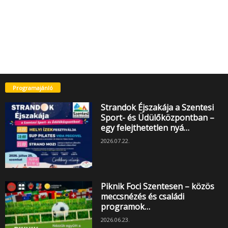
Programajánló
Strandok Éjszakája a Szentesi
Sport- és Üdülőközpontban –
egy felejthetetlen nyá…
2026.07.22.
Piknik Foci Szentesen – közös
meccsnézés és családi
programok…
2026.06.23.