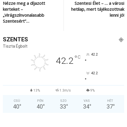
Nézze meg a díjazott
Szentesi Élet – … a városi
kerteket –
hetilap, mert tájékozottnak
„Virágszínvonalasabb
lenni jó!
Szentesért”…
SZENTES
Tiszta Égbolt
42.2
°
C
42.2
°
42.2
°
13%
1.3m/s
9%
CSÜ
PÉN
SZO
VAS
HÉT
40
°
40
°
33
°
34
°
37
°