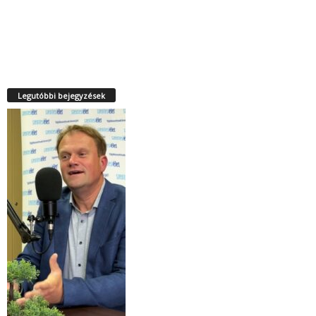
Legutóbbi bejegyzések