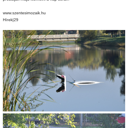
www.szentesimozaik.hu
Hírek|29