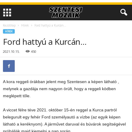
Kezdőlap
Hírek
Ford hattyú a Kurcán…
HÍREK
Ford hattyú a Kurcán…
2021.10.15.
450
A kora reggeli órákban jelent meg Szentesen a képen látható ,
melynek a gazdája nem nagyon örült, hogy a reggeli ködben
meglépett tőle.
A viccet félre téve 2021. október 15-én reggel a Kurca partról
belegurult egy fehér Ford személyautó a vízbe (az egyik képen
látható a keréknyom). A járművet daruval és búvárok segítségével
próbálják majd kiemelni a nap során.