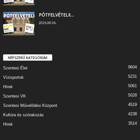
PÓTFELVÉTELI!…
2026.08.06.
NÉPSZERŰ KATEGÓRIÁK
9604
Szentesi Élet
5231
Vízisportok
5061
Hírek
5028
Szentesi VK
4519
Szentesi Művelődési Központ
4238
Kultúra és szórakozás
3514
Hírek