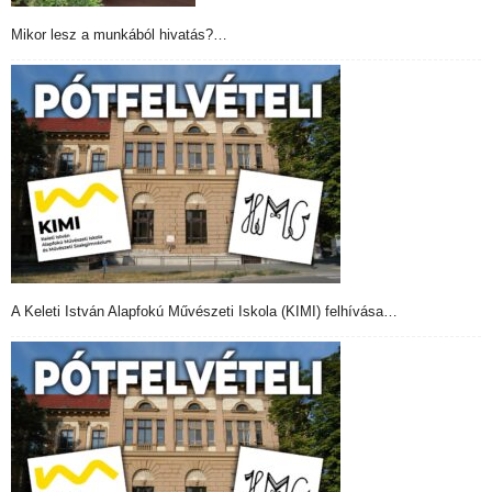
Mikor lesz a munkából hivatás?…
A Keleti István Alapfokú Művészeti Iskola (KIMI) felhívása…