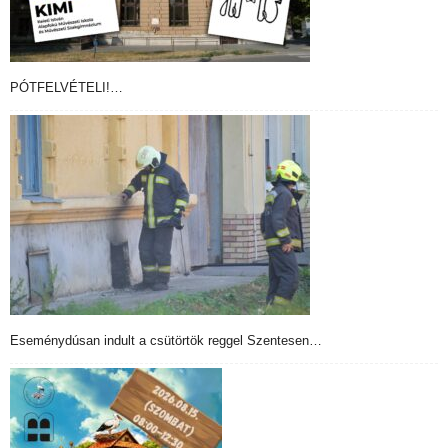
PÓTFELVÉTELI!…
Eseménydúsan indult a csütörtök reggel Szentesen…