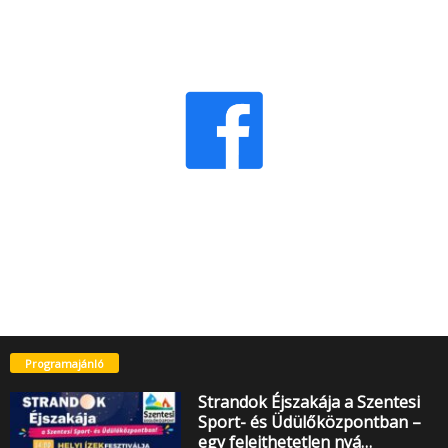
Programajánló
Strandok Éjszakája a Szentesi
Sport- és Üdülőközpontban –
egy felejthetetlen nyá…