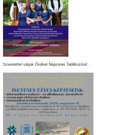
Szeretettel várjuk Önöket Népzenei Találkozóra!…