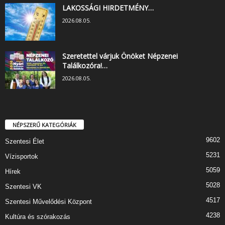
LAKOSSÁGI HIRDETMÉNY…
2026.08.05.
Szeretettel várjuk Önöket Népzenei
Találkozóra!…
2026.08.05.
NÉPSZERŰ KATEGÓRIÁK
9602
Szentesi Élet
5231
Vízisportok
5059
Hírek
5028
Szentesi VK
4517
Szentesi Művelődési Központ
4238
Kultúra és szórakozás