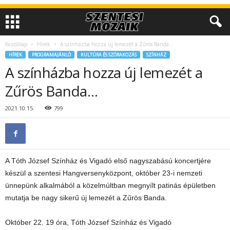
Kezdőlap
Hírek
A színházba hozza új lemezét a Zűrös Banda…
HÍREK
PROGRAMAJÁNLÓ
KULTÚRA ÉS SZÓRAKOZÁS
SZÍNHÁZ
A színházba hozza új lemezét a
Zűrös Banda…
2021.10.15.
799
A Tóth József Színház és Vigadó első nagyszabású koncertjére
készül a szentesi Hangversenyközpont, október 23-i nemzeti
ünnepünk alkalmából a közelmúltban megnyílt patinás épületben
mutatja be nagy sikerű új lemezét a Zűrös Banda.
Október 22. 19 óra, Tóth József Színház és Vigadó