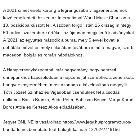
A 2021 címet viselő korong a legrangosabb világzenei albumok
közé emelkedett, hiszen az International World Music Chart-on a
10. pozícióba kúszott fel. A szóban forgó listán 25 ország mintegy
50 rádiós szakembere értékeli az újonnan megjelenő kiadványokat.
A ’2021’ az együttes második albuma, mely 5 évvel követi a
debütáló művet és mely stílusában továbbra is hű a magyar, szerb,
macedón, bolgár és román népdalokhoz.
A Hangversenyközpontnál már hagyomány, hogy nemzeti
ünnepünkhöz kapcsolódóan a népzene jut szerephez a zeneiskola
hangversenytermében, most azonban a közelmúltban megnyílt
Tóth József Színház és Vigadóban csendülnek fel a csodás
dallamok Básits Branka, Bede Péter, Babcsán Bence, Varga Kornél,
Boros Attila és Kertész Ákos előadásában.
Jegyet ONLINE itt vásárolhat: https://www.jegy.hu/program/zuros-
banda-lemezbemutato-feat-balogh-kalman-127024/746156