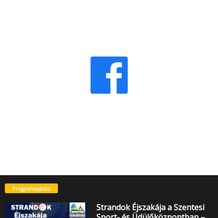
Programajánló
Strandok Éjszakája a Szentesi
Sport- és Üdülőközpontban –