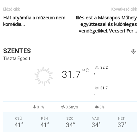
Előző cikk
Következő cikk
Hát atyámfia a múzeum nem
Illés est a Másnapos Műhely
komédia…
együttessel és különleges
vendégeikkel. Vecseri Fer…
SZENTES
Tiszta Égbolt
32.2
°
C
31.7
°
31.7
°
31%
0.5m/s
0%
CSÜ
PÉN
SZO
VAS
HÉT
41
°
41
°
34
°
34
°
37
°