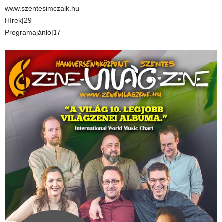
www.szentesimozaik.hu
Hírek|29
Programajánló|17