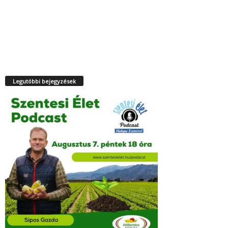
Legutóbbi bejegyzések