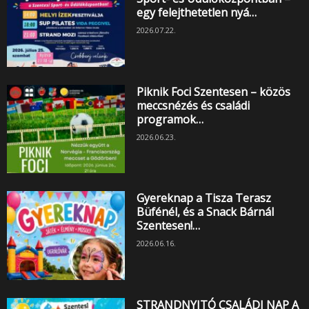
egy felejthetetlen nyá…
2026.07.22.
Piknik Foci Szentesen – közös
meccsnézés és családi
programok…
2026.06.23.
Gyereknap a Tisza Terasz
Büfénél, és a Snack Bárnál
Szentesen!…
2026.06.16.
STRANDNYITÓ CSALÁDI NAP A